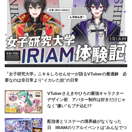
「女子研究大学」ニキ＆しろせんせーが語るVTuberの最適解 必
要なのは非日常より“イカレた奴”の日常
VTuberさえきやひろの最強キャラクター
デザイン術 アバター制作は好きだけじゃ
なく“嫌い”もブチ込む!?
配信者とリスナーの境界線がなくなった
日 IRIAMのリアルイベントは“みんなでつ