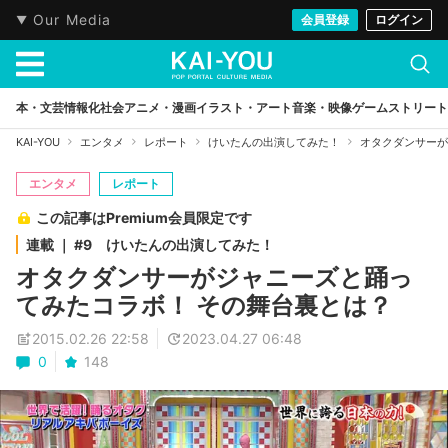
Our Media
会員登録
ログイン
本・文芸
情報化社会
アニメ・漫画
イラスト・アート
音楽・映像
ゲーム
ストリート
KAI-YOU
エンタメ
レポート
けいたんの出演してみた！
オタクダンサーが
エンタメ
レポート
この記事はPremium会員限定です
連載 ｜ #9 けいたんの出演してみた！
オタクダンサーがジャニーズと踊っ
てみたコラボ！ その舞台裏とは？
2015.02.26 22:58
2023.04.27 06:48
0
148