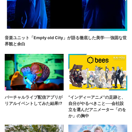
音楽ユニット「Empty old City」が語る徹底した美学──強固な世
界観と余白
バーチャルライブ配信アプリが
“インディーアニメ“の足跡と、
リアルイベントしてみた結果!?
自分がやるべきこと──会社設
立を選んだアニメーター「のを
か」の胸中