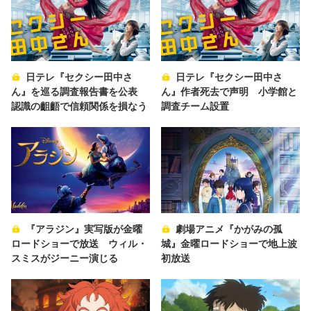
日テレ『セクシー田中さ
日テレ『セクシー田中さ
ん』を巡る調査報告書を公表
ん』作者死去で声明 小学館と
認識の齟齬で信頼関係を損なう
調査チーム設置
『アラジン』実写版が金曜
劇場アニメ『かがみの孤
ロードショーで放送 ウィル・
城』金曜ロードショーで地上波
スミスがジーニー演じる
初放送