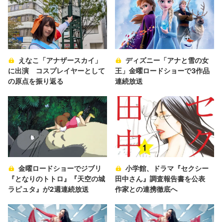
えなこ「アナザースカイ」
ディズニー「アナと雪の女
に出演 コスプレイヤーとして
王」金曜ロードショーで3作品
の原点を振り返る
連続放送
金曜ロードショーでジブリ
小学館、ドラマ『セクシー
『となりのトトロ』『天空の城
田中さん』調査報告書を公表
ラピュタ』が2週連続放送
作家との連携徹底へ