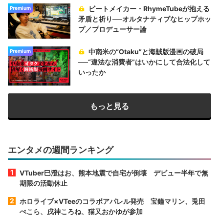
ビートメイカー・RhymeTubeが抱える
Premium
矛盾と祈り──オルタナティブなヒップホッ
プ／プロデューサー論
中南米の“Otaku”と海賊版漫画の破局
Premium
──“違法な消費者”はいかにして合法化して
いったか
もっと見る
エンタメの週間ランキング
VTuber巳澄はお、熊本地震で自宅が倒壊 デビュー半年で無
期限の活動休止
ホロライブ×VTeeのコラボアパレル発売 宝鐘マリン、兎田
ぺこら、戌神ころね、猫又おかゆが参加