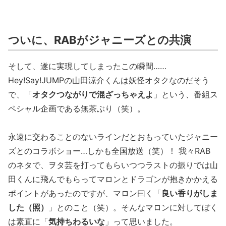
ついに、RABがジャニーズとの共演
そして、遂に実現してしまったこの瞬間……
Hey!Say!JUMPの山田涼介くんは妖怪オタクなのだそう
で、「
オタクつながりで混ざっちゃえよ
」という、番組ス
ペシャル企画である無茶ぶり（笑）。
永遠に交わることのないラインだとおもっていたジャニー
ズとのコラボショー…しかも全国放送（笑）！ 我々RAB
のネタで、ヲタ芸を打ってもらいつつラストの振りでは山
田くんに飛んでもらってマロンとドラゴンが抱きかかえる
ポイントがあったのですが、マロン曰く「
良い香りがしま
した（照）
」とのこと（笑）。そんなマロンに対してぼく
は素直に「
気持ちわるいな
」って思いました。