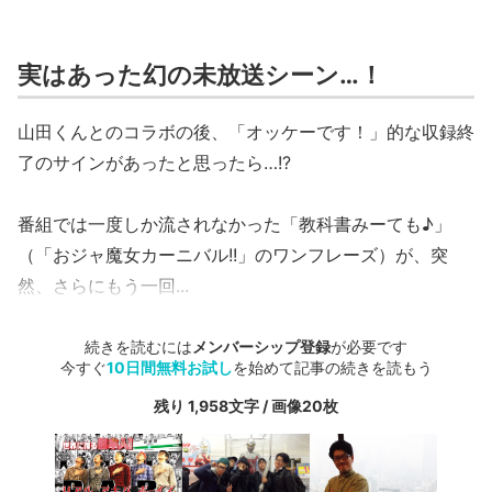
実はあった幻の未放送シーン…！
山田くんとのコラボの後、「オッケーです！」的な収録終
了のサインがあったと思ったら…!?
番組では一度しか流されなかった「教科書みーても♪」
（「おジャ魔女カーニバル!!」のワンフレーズ）が、突
然、さらにもう一回...
続きを読むには
メンバーシップ登録
が必要です
今すぐ
10日間無料お試し
を始めて記事の続きを読もう
残り 1,958文字 / 画像20枚