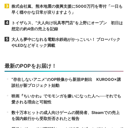
株式会社嵐、熊本地震の復興支援に5000万円を寄付「一日も
早く穏やかな日常が戻りますよう」
トイザらス、“大人向け玩具専門店”を上野にオープン 初日は
想定の約4倍の売上を記録
大人も夢中になれる電動水鉄砲がかっこいい！ ブローバック
やLEDなどギミック満載
最新のPOPをお届け！
“存在しないアニメ”のOP映像から新規IP創出 KUROGO×講
談社が新プロジェクト始動
映画『ちいかわ』でモモンガを嫌いになった人へ──それでも
愛される理由と可能性
数十万本ヒットの成人向けゲームの開発者、Steamでの売上
を国内銀行から受取拒否されたと報告