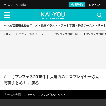
Our Media
会員登録
ログイン
本・文芸
情報化社会
アニメ・漫画
イラスト・アート
音楽・映像
ゲーム
ストリート
KAI-YOU
アニメ・漫画
レポート
ワンフェス2015[冬]
【ワンフェス201
【ワンフェス2015冬】大迫力のコスプレイヤーさん
写真まとめ！ に戻る
『七つの大罪』エリザベスコスの栖乃めりかさん