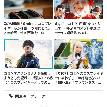
XのAI機能「Grok」にコスプレ
えなこ、コミケで“道”をつくり
イヤーらが非難 「水着にして」
出す 6年ぶりコスプレ参加は
と無許可で性的画像を生成
モーセの海割りの如し
コミケでスタンミさんを撮影し
【C107】コミケのコスプレイヤ
ようとした記録……混乱の中で感
ーに会わずして年は越せない！
じたコスプレイヤーとしての躍
『NIKKE』『ブラウンダスト
進
2』など集結
関連キーフレーズ