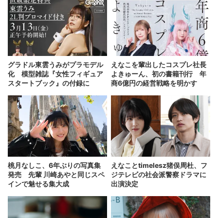
グラドル東雲うみがプラモデル
えなこを輩出したコスプレ社長
化 模型雑誌『女性フィギュア
よきゅーん、初の書籍刊行 年
スタートブック』の付録に
商6億円の経営戦略を明かす
桃月なしこ、6年ぶりの写真集
えなことtimelesz猪俣周杜、フ
発売 先輩 川崎あやと同じスペ
ジテレビの社会派警察ドラマに
インで魅せる集大成
出演決定