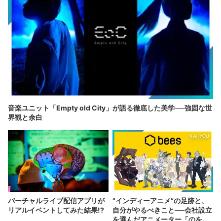
音楽ユニット「Empty old City」が語る徹底した美学──強固な世
界観と余白
バーチャルライブ配信アプリが
“インディーアニメ“の足跡と、
リアルイベントしてみた結果!?
自分がやるべきこと──会社設立
を選んだアニメーター「のを