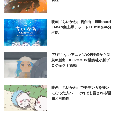
映画『ちいかわ』劇伴曲、Biilboard
JAPAN急上昇チャートTOP10を半分
占拠
“存在しないアニメ”のOP映像から新
規IP創出 KUROGO×講談社が新プ
ロジェクト始動
映画『ちいかわ』でモモンガを嫌い
になった人へ──それでも愛される理
由と可能性