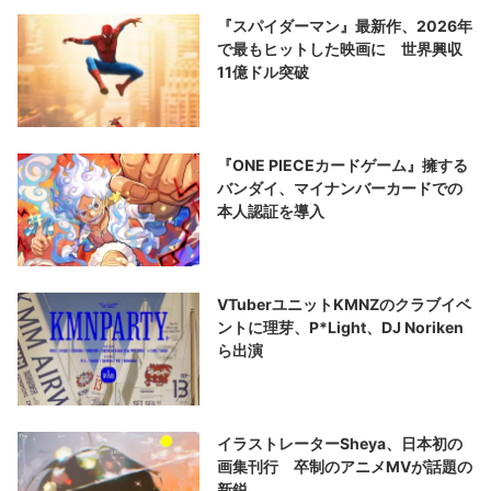
『スパイダーマン』最新作、2026年
で最もヒットした映画に 世界興収
11億ドル突破
『ONE PIECEカードゲーム』擁する
バンダイ、マイナンバーカードでの
本人認証を導入
VTuberユニットKMNZのクラブイベ
ントに理芽、P*Light、DJ Noriken
ら出演
イラストレーターSheya、日本初の
画集刊行 卒制のアニメMVが話題の
新鋭