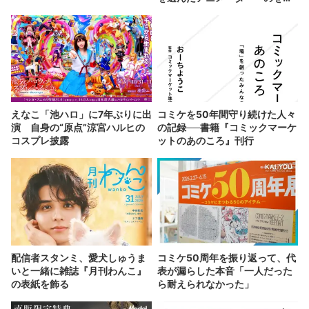
か」の胸中
えなこ「池ハロ」に7年ぶりに出
コミケを50年間守り続けた人々
演 自身の“原点”涼宮ハルヒの
の記録──書籍『コミックマーケ
コスプレ披露
ットのあのころ』刊行
配信者スタンミ、愛犬しゅうま
コミケ50周年を振り返って、代
いと一緒に雑誌『月刊わんこ』
表が漏らした本音「一人だった
の表紙を飾る
ら耐えられなかった」