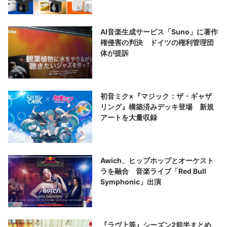
AI音楽生成サービス「Suno」に著作
権侵害の判決 ドイツの権利管理団
体が提訴
初音ミク×『マジック：ザ・ギャザ
リング』構築済みデッキ登場 新規
アートを大量収録
Awich、ヒップホップとオーケスト
ラを融合 音楽ライブ「Red Bull
Symphonic」出演
『ラヴ上等』シーズン2前半まとめ