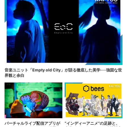
音楽ユニット「Empty old City」が語る徹底した美学──強固な世
界観と余白
バーチャルライブ配信アプリが
“インディーアニメ“の足跡と、