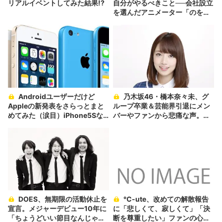
リアルイベントしてみた結果!?
自分がやるべきこと──会社設立
を選んだアニメーター「のを
か」の胸中
Androidユーザーだけど
乃木坂46・橋本奈々未、グ
Appleの新発表をさらっとまと
ループ卒業＆芸能界引退にメン
めてみた（涙目）iPhone5Sな
バーやファンから悲痛な声。
ど
「頭ついてってない」「授業受
けられない」
DOES、無期限の活動休止を
℃-ute、改めての解散報告
宣言。メジャーデビュー10年に
に「悲しくて、寂しくて」「決
「ちょうどいい節目なんじゃな
断を尊重したい」ファンの心境