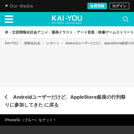
Our Media
会員登録
ログイン
本・文芸
情報化社会
アニメ・漫画
イラスト・アート
音楽・映像
ゲーム
ストリート
KAI-YOU
情報化社会
レポート
Androidユーザーだけど、AppleStore銀
Androidユーザーだけど、AppleStore銀座の行列祭
りに参加してきた に戻る
iPhone5c（ブルー）をゲット！