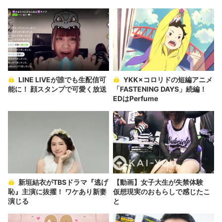
いか」
様々
LINE LIVEが誰でも生配信可
YKK×コロリドの短編アニメ
能に！ 顔スタンプで可愛く放送
「FASTENING DAYS」続編！
EDはPerfume
新垣結衣がTBSドラマ『逃げ
【動画】女子大生が失禁体験
恥』主演に抜擢！ ワケあり新妻
仮想現実のおもらしで感じたこ
演じる
と