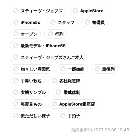
スティーヴ・ジョブズ
AppleStore
iPhone5c
スタッフ
警備員
オープン
行列
最新モデル・iPhone5S
スティーヴ・ジョブズさんご本人
物々しい雰囲気
一部始終
最後列
手厚い歓迎
各社報道陣
実機サンプル
厳戒体制
毎度見もの
AppleStore銀座店
慌ただしい様子
手拍子
最終更新日:2023.03.08 19:48