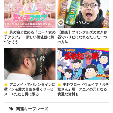
男の娘と飲める「ばー☆女の
【動画】プリングルズの空き容
子クラブ」 新しい価値観に気
器でパリピになれるたった一つ
づけそう
の方法
アニメイトでバレンタインに
中野ブロードウェイで『おそ
壁ドン＆愛の言葉を囁くサービ
松さん』展 アニメの元となる
ス ※ただし男に限る
貴重な資料も
関連キーフレーズ