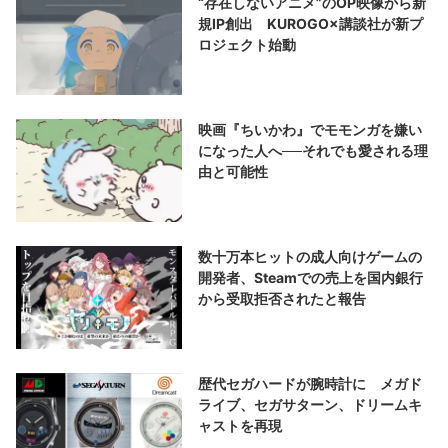
“存在しないアニメ”のOP映像から新
規IP創出 KUROGO×講談社が新プ
ロジェクト始動
映画『ちいかわ』でモモンガを嫌い
になった人へ──それでも愛される理
由と可能性
数十万本ヒットの成人向けゲームの
開発者、Steamでの売上を国内銀行
から受取拒否されたと報告
歴代セガハードが腕時計に メガド
ライブ、セガサターン、ドリームキ
ャストを再現