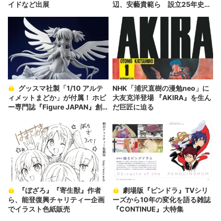
イドなど出展
辺、安藝貴範ら 設立25年史を
紐解く
グッスマ社製「1/10 アルテ
NHK「浦沢直樹の漫勉neo」に
ィメットまどか」が付属！ ホビ
大友克洋登場 『AKIRA』を生ん
ー専門誌『Figure JAPAN』創
だ巨匠に迫る
刊
『ぼざろ』『寄生獣』作者
劇場版『ピンドラ』TVシリ
ら、能登復興チャリティー企画
ーズから10年の変化を語る雑誌
でイラスト色紙販売
『CONTINUE』大特集