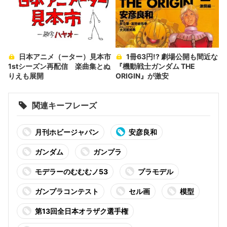
日本アニメ（ーター）見本市
1冊63円!? 劇場公開も間近な
1stシーズン再配信 楽曲集とぬ
『機動戦士ガンダム THE
りえも展開
ORIGIN』が激安
関連キーフレーズ
月刊ホビージャパン
安彦良和
ガンダム
ガンプラ
モデラーのむむむノ53
プラモデル
ガンプラコンテスト
セル画
模型
第13回全日本オラザク選手権