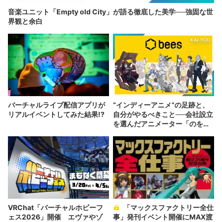
音楽ユニット「Empty old City」が語る徹底した美学──強固な世
界観と余白
バーチャルライブ配信アプリが
“インディーアニメ“の足跡と、
リアルイベントしてみた結果!?
自分がやるべきこと──会社設立
を選んだアニメーター「のを
か」の胸中
VRChat「バーチャルホビーフ
「マックスファクトリー全仕
ェス2026」開催 エヴァやゾ
事」発刊イベント開催にMAX渡