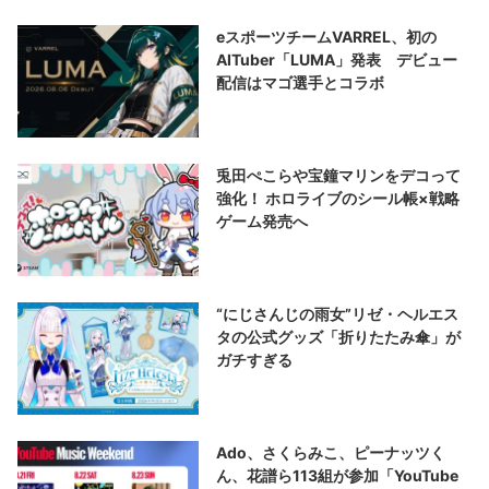
eスポーツチームVARREL、初の
AITuber「LUMA」発表 デビュー
配信はマゴ選手とコラボ
兎田ぺこらや宝鐘マリンをデコって
強化！ ホロライブのシール帳×戦略
ゲーム発売へ
“にじさんじの雨女”リゼ・ヘルエス
タの公式グッズ「折りたたみ傘」が
ガチすぎる
Ado、さくらみこ、ピーナッツく
ん、花譜ら113組が参加「YouTube