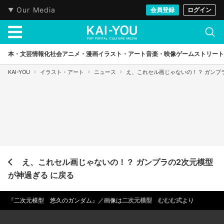
Our Media
会員登録
ログイン
本・文芸
情報化社会
アニメ・漫画
イラスト・アート
音楽・映像
ゲーム
ストリート
KAI-YOU
イラスト・アート
ニュース
え、これセル画じゃないの！？ ガンプ
え、これセル画じゃないの！？ ガンプラの2次元模型
が神過ぎる に戻る
『二次元模型 悠久のガンダム』／画像は
二次元模型 むむむ式
より