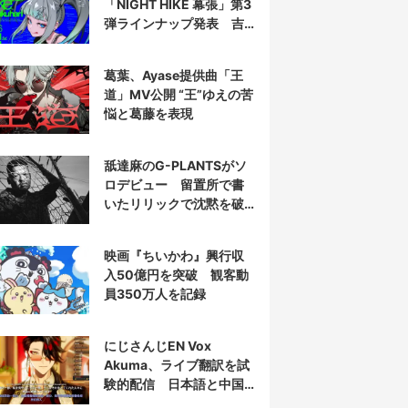
「NIGHT HIKE 幕張」第3
弾ラインナップ発表 吉
田夜世、KAIRUIほか40組
葛葉、Ayase提供曲「王
道」MV公開 “王”ゆえの苦
悩と葛藤を表現
舐達麻のG-PLANTSがソ
ロデビュー 留置所で書
いたリリックで沈黙を破
る
映画『ちいかわ』興行収
入50億円を突破 観客動
員350万人を記録
にじさんじEN Vox
Akuma、ライブ翻訳を試
験的配信 日本語と中国
語の字幕をリアルタイム