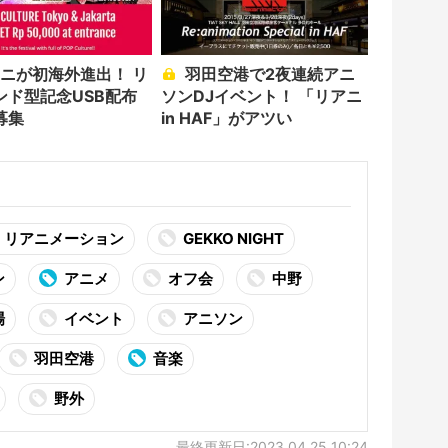
羽田空港で2夜連続アニ
ンド型記念USB配布
ソンDJイベント！ 「リアニ
募集
in HAF」がアツい
リアニメーション
GEKKO NIGHT
ン
アニメ
オフ会
中野
場
イベント
アニソン
羽田空港
音楽
野外
最終更新日:2023.04.25 10:24