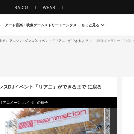
S
RADIO
WEAR
ト・アート
音楽・映像
ゲーム
ストリート
エンタメ
もっと見る
前で」 アニソン×ダンスDJイベント「リアニ」ができるまで
（画像ギャラリー 1 / 40）中野
ンスDJイベント「リアニ」ができるまで に戻る
n（リアニメーション）6」の様子