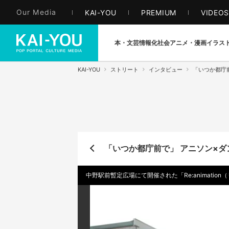
Our Media
KAI-YOU
PREMIUM
VIDEO
本・文芸
情報化社会
アニメ・漫画
イラス
KAI-YOU
ストリート
インタビュー
「いつか都庁
「いつか都庁前で」 アニソン×ダ
中野駅前暫定広場にて開催された「Re:animatio