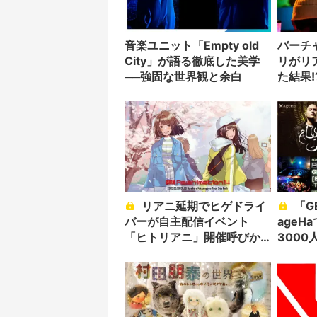
音楽ユニット「Empty old
バーチ
City」が語る徹底した美学
リがリ
──強固な世界観と余白
た結果!
リアニ延期でヒゲドライ
「GEKKO NIGHT」
バーが自主配信イベント
age
「ヒトリアニ」開催呼びか
300
け
原点