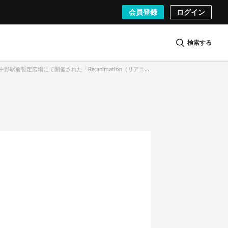
会員登録
ログイン
検索する
駅前暫定広場にて開催された「Re:animation（リアニメーション）6」の様子