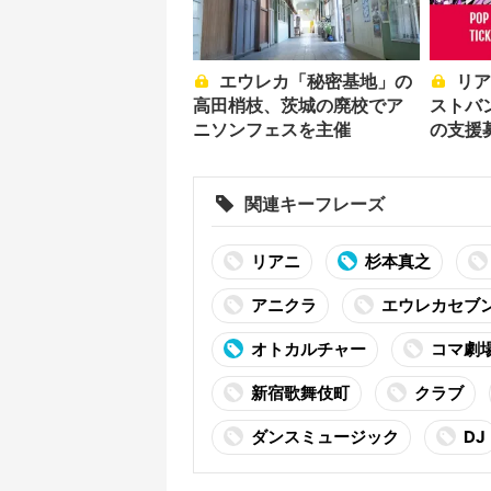
エウレカ「秘密基地」の
リアニが初海外進出！ リ
高田梢枝、茨城の廃校でア
ストバ
ニソンフェスを主催
の支援
関連キーフレーズ
リアニ
杉本真之
アニクラ
エウレカセブ
オトカルチャー
コマ劇
新宿歌舞伎町
クラブ
ダンスミュージック
DJ