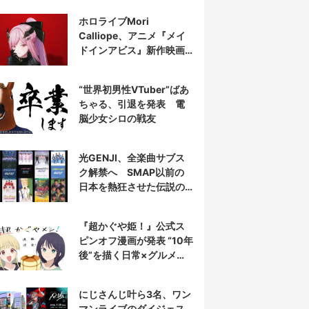
表示
ホロライブMori
Calliope、アニメ『メイ
ドインアビス』新作映画
の主題歌を担当
“世界初男性VTuber”ばあ
ちゃる、引退を発表 電
脳少女シロの戦友
光GENJI、全楽曲サブス
ク解禁へ SMAP以前の
日本を熱狂させた伝説の
アイドル7人組
『超かぐや姫！』公式ス
ピンオフ漫画が発表 “10年
後”を描く日常×グルメ作
品
にじさんじ叶ら3名、ワン
マンライブのダイジェス