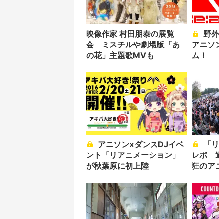
映像作家 村田朋泰の展覧
野外フェス「リアニ」が
会 ミスチルや劇場版「あ
アニソン
の花」主題歌MVも
ム！
アニソン×ダンスDJイベ
「リアニメーション8」
ント「リアニメーション」
レポ 
が秋葉原に初上陸
狂のア
ント