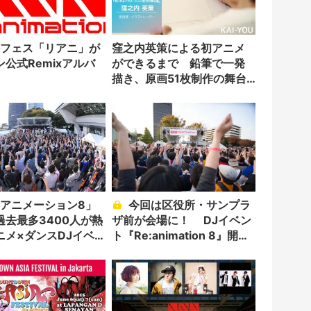
窪之内英策による初アニメ
公式Remixアルバ
ができるまで 鉛筆で一発
描き、原画51枚制作の舞台
裏
今回は区役所・サンプラ
過去最多3400人が熱
ザ前が会場に！ DJイベン
ニメ×ダンスDJイベ
ト『Re:animation 8』開催
プロジェクト始動