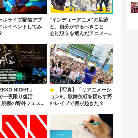
ャルライブ配信アプ
“インディーアニメ“の足跡
アルイベントしてみ
と、自分がやるべきこと──
?
会社設立を選んだアニメー
ター「のをか」の胸中
【写真】「リアニメーシ
Haで一夜限り復活
ョン9」歌舞伎町を揺らす野
0人規模の野外フェスの
外レイブで何が起きた？