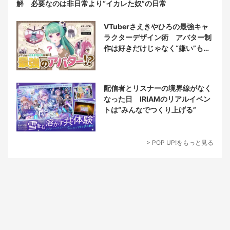
解 必要なのは非日常より“イカレた奴”の日常
VTuberさえきやひろの最強キャ
ラクターデザイン術 アバター制
作は好きだけじゃなく“嫌い”もブ
チ込む!?
配信者とリスナーの境界線がなく
なった日 IRIAMのリアルイベン
トは“みんなでつくり上げる”
> POP UP!をもっと見る