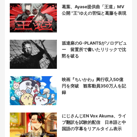
葛葉、Ayase提供曲「王道」MV
公開 “王”ゆえの苦悩と葛藤を表現
舐達麻のG-PLANTSがソロデビュ
ー 留置所で書いたリリックで沈
黙を破る
映画『ちいかわ』興行収入50億
円を突破 観客動員350万人を記
録
にじさんじEN Vox Akuma、ライ
ブ翻訳を試験的配信 日本語と中
国語の字幕をリアルタイム表示