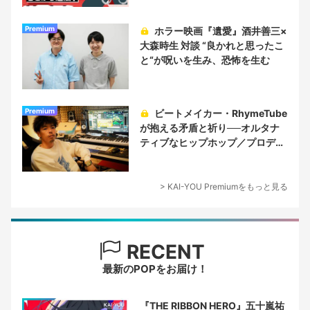
Premium
ホラー映画『遺愛』酒井善三×
大森時生 対談 “良かれと思ったこ
と“が呪いを生み、恐怖を生む
Premium
ビートメイカー・RhymeTube
が抱える矛盾と祈り──オルタナ
ティブなヒップホップ／プロデュ
ーサー論
> KAI-YOU Premiumをもっと見る
RECENT
最新のPOPをお届け！
『THE RIBBON HERO』五十嵐祐