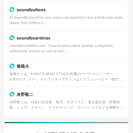
soundbuttons
At SoundButtonsPro.com, users can explore a vast and diverse audio
library that reflects t…
soundboardmax
SoundboardMax.com - Your favorite meme sounds, completely
unblocked. Instant access at sch…
春猿火
春猿火とは、KAMITSUBAKI STUDIO所属のバーチャルシンガー。
V.W.Pのメンバー。キャラクターデザインはイラストレーター・穂竹藤
丸。 カバー曲とオリジナル楽曲を発表…
灰野敬二
灰野敬二は、日本の音楽家、歌手、ギタリスト。東京都出身。即興演
奏、ノイズ、ドローン、サイケデリック、フリージャズなどを横断する
前衛音楽家として知られる。長年にわたりソロ活動のほか、…