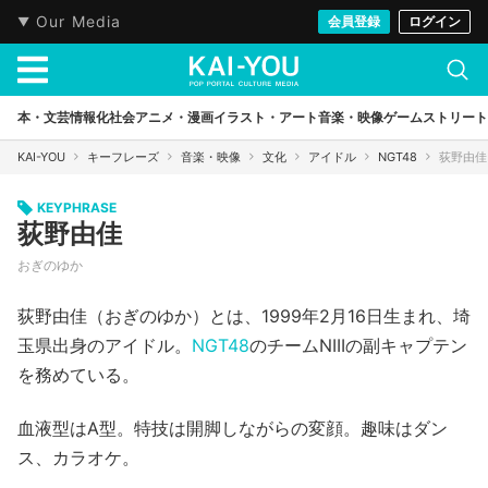
Our Media
会員登録
ログイン
本・文芸
情報化社会
アニメ・漫画
イラスト・アート
音楽・映像
ゲーム
ストリート
KAI-YOU
キーフレーズ
音楽・映像
文化
アイドル
NGT48
荻野由佳
KEYPHRASE
荻野由佳
おぎのゆか
荻野由佳（おぎのゆか）とは、1999年2月16日生まれ、埼
玉県出身のアイドル。
NGT48
のチームNIIIの副キャプテン
を務めている。
血液型はA型。特技は開脚しながらの変顔。趣味はダン
ス、カラオケ。