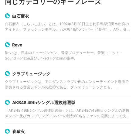
同じカテゴリーのキーフレーズ
白石麻衣
白石麻衣（しらいしまい）とは、1992年8月20日生まれ群馬県沼田市出身の
アイドル、ファッションモデル。乃木坂46のメンバー（1期生）。A型。身長
161cm。 『LARME』のレギュラーモデル、『Ray』の専属モデルを務めてい
る。
Revo
Revoは、日本のミュージシャン、音楽プロデューサー。音楽ユニット・
Sound Horizon及びLinked Horizonの主宰。
クラブミュージック
クラブミュージックは、主にダンスクラブや夜のエンターテイメント場所で
演奏される音楽ジャンルの総称である。ダンスミュージックとも。
EDM（Electronic Dance Music）という言葉もクラブミュージックの一部を
指し、世界的なムーブ…
AKB48 49thシングル選抜総選挙
「AKB48 49thシングル選抜総選挙」とは、AKB48の49枚目シングルの選抜
メンバー及びカップリングメンバーの総勢80名をファンの投票によって決定
するイベント。
春猿火