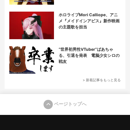
ホロライブMori Calliope、アニ
メ『メイドインアビス』新作映画
の主題歌を担当
“世界初男性VTuber”ばあちゃ
る、引退を発表 電脳少女シロの
戦友
> 新着記事をもっと見る
ページトップへ