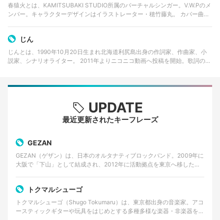
春猿火とは、KAMITSUBAKI STUDIO所属のバーチャルシンガー。V.W.Pのメ
ンバー。キャラクターデザインはイラストレーター・穂竹藤丸。 カバー曲と
オリジナル楽曲を発表している。オリジナル楽曲は、メインコンポーザーが
たかやん、編…
じん
じんとは、1990年10月20日生まれ北海道利尻島出身の作詞家、作曲家、小
説家、シナリオライター。 2011年よりニコニコ動画へ投稿を開始。歌詞の世
界観がストーリーとリンクした楽曲群『カゲロウプロジェクト』のうちの1曲
「カゲロウデイズ…
UPDATE
最近更新されたキーフレーズ
GEZAN
GEZAN（ゲザン）は、日本のオルタナティブロックバンド。2009年に
大阪で「下山」として結成され、2012年に活動拠点を東京へ移した。
ノイズロック、パンク、サイケデリックロッ…
トクマルシューゴ
トクマルシューゴ（Shugo Tokumaru）は、東京都出身の音楽家。アコ
ースティックギターや玩具をはじめとする多種多様な楽器・非楽器を用
い、緻密な多重録音による実験的なポップミ…