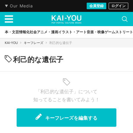
Our Media
会員登録
ログイン
本・文芸
情報化社会
アニメ・漫画
イラスト・アート
音楽・映像
ゲーム
ストリート
KAI-YOU
キーフレーズ
利己的な遺伝子
利己的な遺伝子
「利己的な遺伝子」について
知ってることを書いてみよう！
キーフレーズを編集する