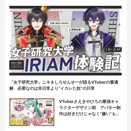
「女子研究大学」ニキ＆しろせんせーが語るVTuberの最適
解 必要なのは非日常より“イカレた奴”の日常
VTuberさえきやひろの最強キャ
ラクターデザイン術 アバター制
作は好きだけじゃなく“嫌い”もブ
チ込む!?