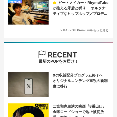
Premium
ビートメイカー・RhymeTube
が抱える矛盾と祈り──オルタナ
ティブなヒップホップ／プロデュ
ーサー論
> KAI-YOU Premiumをもっと見る
RECENT
最新のPOPをお届け！
Xの収益配分プログラム終了へ
オリジナルコンテンツ重視の新制
度に移行
二宮和也主演の映画『8番出口』
金曜ロードショーで地上波初放