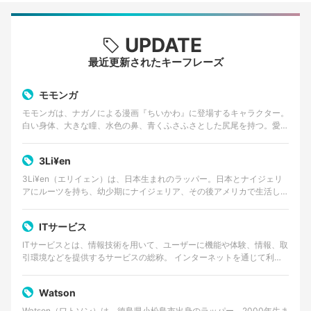
UPDATE
最近更新されたキーフレーズ
モモンガ
モモンガは、ナガノによる漫画『ちいかわ』に登場するキャラクター。
白い身体、大きな瞳、水色の鼻、青くふさふさとした尻尾を持つ。愛ら
しい外見とは対照的に、口調は尊大で、他者へ無理な要求…
3Li¥en
3Li¥en（エリイェン）は、日本生まれのラッパー。日本とナイジェリ
アにルーツを持ち、幼少期にナイジェリア、その後アメリカで生活した
経験を持つ。 ゴスペルやアフロビートを原点に、…
ITサービス
ITサービスとは、情報技術を用いて、ユーザーに機能や体験、情報、取
引環境などを提供するサービスの総称。 インターネットを通じて利用
するWebサービスやクラウドサービス、動画・音楽…
Watson
Watson（ワトソン）は、徳島県小松島市出身のラッパー。2000年生ま