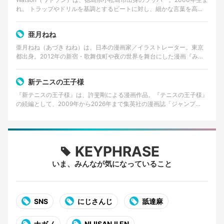
れ。 トラップやドリルを基調とするビートに対し、細かな言葉を高速
で畳みかけるラップを特徴とする。貧しかった…
亜月ねね
亜月ねね（あづき ねね）は、日本の漫画家／イラストレーター。東京
都出身。2012年の新宿・歌舞伎町や夜の世界を舞台にした漫画『みい
ちゃんと山田さん』の作者として知られる。 美術大…
新テニスの王子様
『新テニスの王子様』は、許斐剛による漫画作品。『テニスの王子様』
の続編として、2009年から2026年まで集英社の漫画誌「ジャンプ
SQ.」で連載された。 2026年8月4日発売の…
KEYPHRASE
いま、みんなが気になっていること
SNS
にじさんじ
舐達麻
ナガノ
NIJISANJI EN