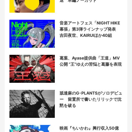
送 本編ノーカット
音楽アートフェス「NIGHT HIKE
幕張」第3弾ラインナップ発表
吉田夜世、KAIRUIほか40組
葛葉、Ayase提供曲「王道」MV
公開 “王”ゆえの苦悩と葛藤を表現
舐達麻のG-PLANTSがソロデビュ
ー 留置所で書いたリリックで沈
黙を破る
映画『ちいかわ』興行収入50億