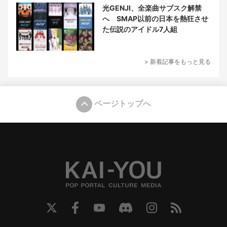
光GENJI、全楽曲サブスク解禁
へ SMAP以前の日本を熱狂させ
た伝説のアイドル7人組
> 新着記事をもっと見る
ページトップへ