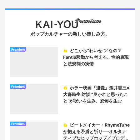
ポップカルチャーの新しい楽しみ方。
Premium
どこから“わいせつ”なの？
Fantia騒動から考える、性的表現
と法規制の実情
Premium
ホラー映画『遺愛』酒井善三×
大森時生 対談 “良かれと思ったこ
と“が呪いを生み、恐怖を生む
Premium
ビートメイカー・RhymeTube
が抱える矛盾と祈り──オルタナ
ティブなヒップホップ／プロデュ