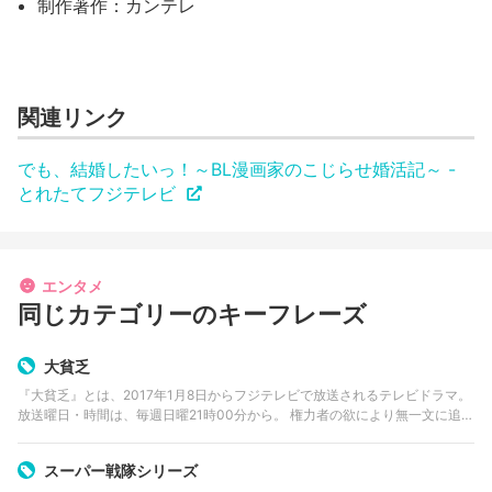
制作著作：カンテレ
関連リンク
でも、結婚したいっ！～BL漫画家のこじらせ婚活記～ -
とれたてフジテレビ
エンタメ
同じカテゴリーのキーフレーズ
大貧乏
『大貧乏』とは、2017年1月8日からフジテレビで放送されるテレビドラマ。
放送曜日・時間は、毎週日曜21時00分から。 権力者の欲により無一文に追い
込まれたシングルマザーが、理不尽な社会に立ち向かう奮闘劇。愛しい子供
たちとの生活を守る…
スーパー戦隊シリーズ