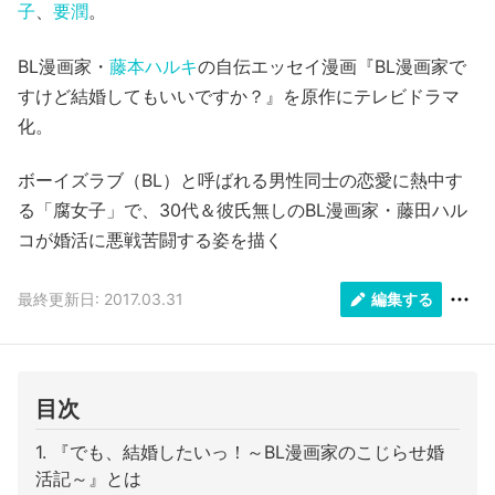
子
、
要潤
。
BL漫画家・
藤本ハルキ
の自伝エッセイ漫画『BL漫画家で
すけど結婚してもいいですか？』を原作にテレビドラマ
化。
ボーイズラブ（BL）と呼ばれる男性同士の恋愛に熱中す
る「腐女子」で、30代＆彼氏無しのBL漫画家・藤田ハル
コが婚活に悪戦苦闘する姿を描く
最終更新日: 2017.03.31
編集する
目次
『でも、結婚したいっ！～BL漫画家のこじらせ婚
活記～』とは