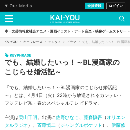
Our Media
会員登録
ログイン
本・文芸
情報化社会
アニメ・漫画
イラスト・アート
音楽・映像
ゲーム
ストリート
KAI-YOU
キーフレーズ
エンタメ
ドラマ
でも、結婚したいっ！～BL漫画
KEYPHRASE
でも、結婚したいっ！～BL漫画家の
こじらせ婚活記～
『でも、結婚したいっ！～BL漫画家のこじらせ婚活記
～』とは、4月4日（火）22時から放送されるカンテレ・
フジテレビ系・春のスペシャルテレビドラマ。
主演は
栗山千明
。出演に
佐野ひなこ
、
藤森慎吾
（
オリエン
タルラジオ
）、
斉藤慎二
（
ジャングルポケット
）、
伊藤修