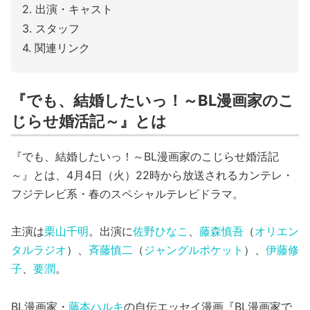
出演・キャスト
スタッフ
関連リンク
『でも、結婚したいっ！～BL漫画家のこ
じらせ婚活記～』とは
『でも、結婚したいっ！～BL漫画家のこじらせ婚活記
～』とは、4月4日（火）22時から放送されるカンテレ・
フジテレビ系・春のスペシャルテレビドラマ。
主演は
栗山千明
。出演に
佐野ひなこ
、
藤森慎吾
（
オリエン
タルラジオ
）、
斉藤慎二
（
ジャングルポケット
）、
伊藤修
子
、
要潤
。
BL漫画家・
藤本ハルキ
の自伝エッセイ漫画『BL漫画家で