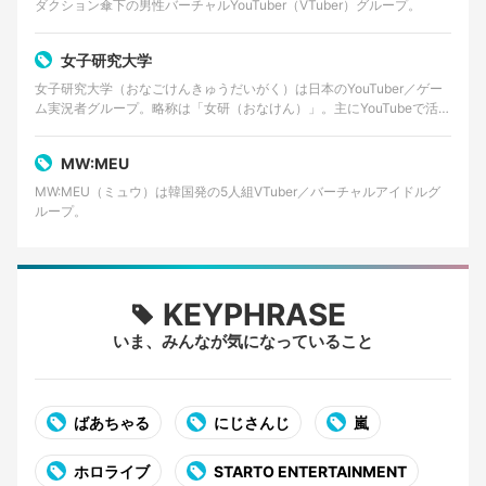
ダクション傘下の男性バーチャルYouTuber（VTuber）グループ。
女子研究大学
女子研究大学（おなごけんきゅうだいがく）は日本のYouTuber／ゲー
ム実況者グループ。略称は「女研（おなけん）」。主にYouTubeで活動
しており、ゲーム実況やバラエティ企画動画…
MW:MEU
MW:MEU（ミュウ）は韓国発の5人組VTuber／バーチャルアイドルグ
ループ。
KEYPHRASE
いま、みんなが気になっていること
ばあちゃる
にじさんじ
嵐
ホロライブ
STARTO ENTERTAINMENT