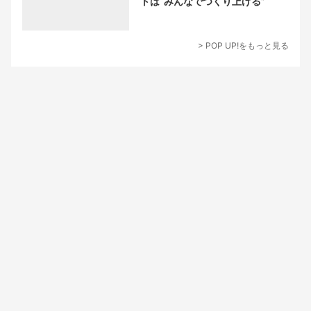
トは“みんなでつくり上げる”
> POP UP!をもっと見る