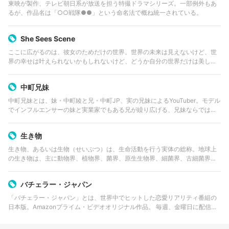
東映が製作、テレビ朝日系が放送を担う特撮ドラマシリーズ。一部例外もあ
るが、作品名は「○○戦隊●●」という命名法で概ね統一されている。
She Sees Scene
ここに広がるのは、彼女のためだけの世界。世界の未来は見えないけど、世
界の幸せは叶えられないかもしれないけど、どうか自分の世界だけは美しく
ありますように。 「ちょっとさ、世界やばそうだよね。」 「わかる。でも遊
びたいよね。」 彼女たち自身…
中町兄妹
中町兄妹とは、妹・中町綾と兄・中町JP、実の兄妹によるYouTuber。モデル
でインフルエンサーの妹と実業家でもある兄が繰り広げる、兄妹ならではテ
ンポのいい掛け合いや、食べてみた、買ってみたなどの企画系を配信してい
る。 中でも、コムドット…
生き物
生き物、あるいは生物（せいぶつ）は、生命活動を行う実体の総称。地球上
の生き物は、主に動物界、植物界、菌界、原生生物界、細菌界、古細菌界の
六つの界に分類される。
バチェラー・ジャパン
「バチェラー・ジャパン」とは、世界中でヒットした恋愛リアリティ番組の
日本版。Amazonプライム・ビデオオリジナル作品。 毎週、金曜日に配信さ
れ、全12回更新。 「バチェラー（bachelor）」とは独身男性という意味。 …