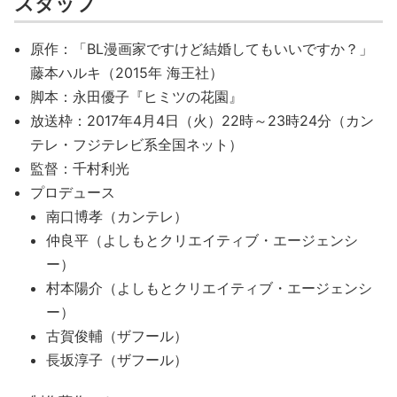
スタッフ
原作：「BL漫画家ですけど結婚してもいいですか？」
藤本ハルキ（2015年 海王社）
脚本：永田優子『ヒミツの花園』
放送枠：2017年4月4日（火）22時～23時24分（カン
テレ・フジテレビ系全国ネット）
監督：千村利光
プロデュース
南口博孝（カンテレ）
仲良平（よしもとクリエイティブ・エージェンシ
ー）
村本陽介（よしもとクリエイティブ・エージェンシ
ー）
古賀俊輔（ザフール）
長坂淳子（ザフール）