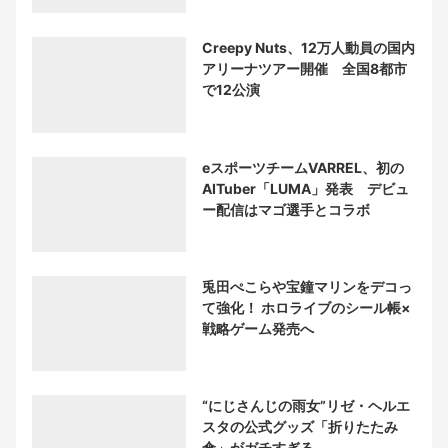
Creepy Nuts、12万人動員の国内
アリーナツアー開催 全国8都市
で12公演
eスポーツチームVARREL、初の
AITuber「LUMA」発表 デビュ
ー配信はマゴ選手とコラボ
兎田ぺこらや宝鐘マリンをデコっ
て強化！ ホロライブのシール帳×
戦略ゲーム発売へ
“にじさんじの雨女”リゼ・ヘルエ
スタの公式グッズ「折りたたみ
傘」がガチすぎる