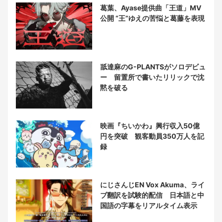
葛葉、Ayase提供曲「王道」MV
公開 “王”ゆえの苦悩と葛藤を表現
舐達麻のG-PLANTSがソロデビュ
ー 留置所で書いたリリックで沈
黙を破る
映画『ちいかわ』興行収入50億
円を突破 観客動員350万人を記
録
にじさんじEN Vox Akuma、ライ
ブ翻訳を試験的配信 日本語と中
国語の字幕をリアルタイム表示