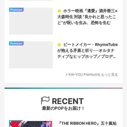
Premium
ホラー映画『遺愛』酒井善三×
大森時生 対談 “良かれと思ったこ
と“が呪いを生み、恐怖を生む
Premium
ビートメイカー・RhymeTube
が抱える矛盾と祈り──オルタナ
ティブなヒップホップ／プロデュ
ーサー論
> KAI-YOU Premiumをもっと見る
RECENT
最新のPOPをお届け！
『THE RIBBON HERO』五十嵐祐