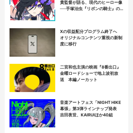
貴監督が語る、現代のヒーロー像
──手塚治虫『リボンの騎士』の
衝撃を再演する
Xの収益配分プログラム終了へ
オリジナルコンテンツ重視の新制
度に移行
二宮和也主演の映画『8番出口』
金曜ロードショーで地上波初放
送 本編ノーカット
音楽アートフェス「NIGHT HIKE
幕張」第3弾ラインナップ発表
吉田夜世、KAIRUIほか40組