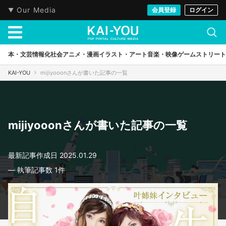
Our Media
会員登録
ログイン
本・文芸
情報化社会
アニメ・漫画
イラスト・アート
音楽・映像
ゲーム
ストリート
KAI-YOU
mijiyooonさんが書いた記事の一覧
mijiyooonさんが書いた記事の一覧
最新記事作成日
2025.01.29
― 執筆記事数
1
件