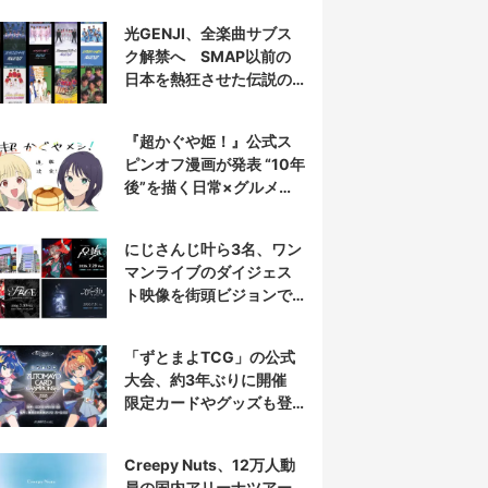
光GENJI、全楽曲サブス
ク解禁へ SMAP以前の
日本を熱狂させた伝説の
アイドル7人組
『超かぐや姫！』公式ス
ピンオフ漫画が発表 “10年
後”を描く日常×グルメ作
品
にじさんじ叶ら3名、ワン
マンライブのダイジェス
ト映像を街頭ビジョンで
放映
「ずとまよTCG」の公式
大会、約3年ぶりに開催
限定カードやグッズも登
場
Creepy Nuts、12万人動
員の国内アリーナツアー