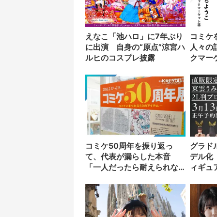
えなこ「池ハロ」に7年ぶり
コミケ
に出演 自身の“原点”涼宮ハ
人々の
ルヒのコスプレ披露
クマー
刊行
コミケ50周年を振り返っ
グラド
て、代表が漏らした本音
デル化
「一人だったら耐えられな
ィギュ
かった」
の付録