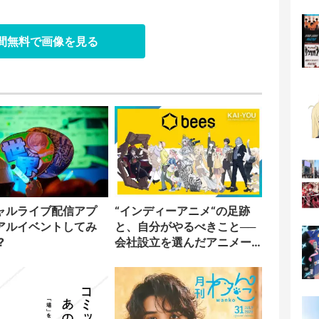
日間無料で画像を見る
ャルライブ配信アプ
“インディーアニメ“の足跡
アルイベントしてみ
と、自分がやるべきこと──
?
会社設立を選んだアニメー
ター「のをか」の胸中