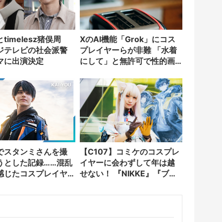
timelesz猪俣周
XのAI機能「Grok」にコス
ジテレビの社会派警
プレイヤーらが非難 「水着
マに出演決定
にして」と無許可で性的画
像を生成
でスタンミさんを撮
【C107】コミケのコスプレ
うとした記録……混乱
イヤーに会わずして年は越
感じたコスプレイヤ
せない！ 『NIKKE』『ブラ
ての躍進
ウンダスト2』など集結