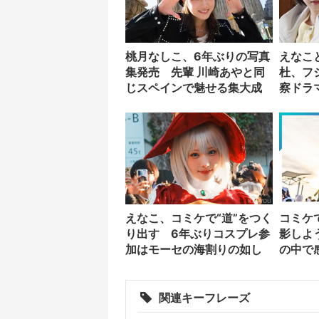
桃月なしこ、6年ぶりの写真
えなこと
集発売 先輩 川崎あやと同
杜、フ
じスペインで魅せる集大成
察ドラ
えなこ、コミケで“道”をつく
コミケ
り出す 6年ぶりコスプレ参
影しよ
加はモーセの海割りの如し
の中で
ーとし
関連キーフレーズ