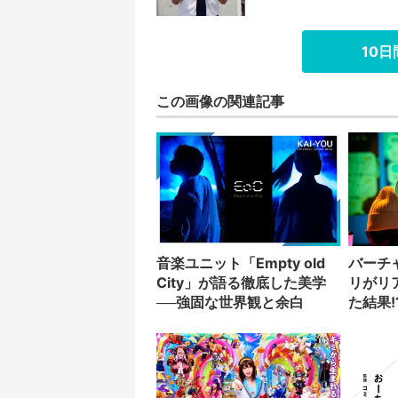
10
この画像の関連記事
音楽ユニット「Empty old
バーチ
City」が語る徹底した美学
リがリ
──強固な世界観と余白
た結果!