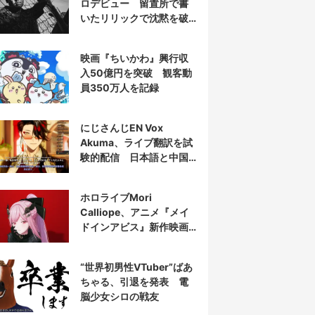
ロデビュー 留置所で書
いたリリックで沈黙を破
る
映画『ちいかわ』興行収
入50億円を突破 観客動
員350万人を記録
にじさんじEN Vox
Akuma、ライブ翻訳を試
験的配信 日本語と中国
語の字幕をリアルタイム
表示
ホロライブMori
Calliope、アニメ『メイ
ドインアビス』新作映画
の主題歌を担当
“世界初男性VTuber”ばあ
ちゃる、引退を発表 電
脳少女シロの戦友