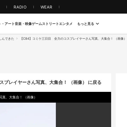
S
RADIO
WEAR
ト・アート
音楽・映像
ゲーム
ストリート
エンタメ
もっと見る
しんできた
【C84】コミケ三日目 全力のコスプレイヤーさん写真、大集合！ （画像）
スプレイヤーさん写真、大集合！ （画像） に戻る
写真、大集合！ （画像）