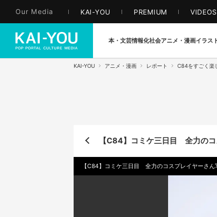
Our Media
KAI-YOU
PREMIUM
VIDEO
本・文芸
情報化社会
アニメ・漫画
イラス
KAI-YOU
アニメ・漫画
レポート
C84をすごく楽
【C84】コミケ三日目 全力のコ
【C84】コミケ三日目 全力のコスプレイヤーさん