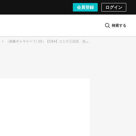
会員登録
ログイン
検索する
（画像ギャラリー 1 / 25）【C84】コミケ三日目 全力のコスプレイヤーさん写真、大集合！ （画像）