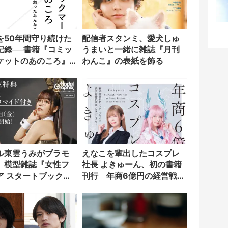
を50年間守り続けた
配信者スタンミ、愛犬しゅ
記録──書籍『コミッ
うまいと一緒に雑誌『月刊
ケットのあのころ』
わんこ』の表紙を飾る
ル東雲うみがプラモ
えなこを輩出したコスプレ
 模型雑誌『女性フ
社長 よきゅーん、初の書籍
ア スタートブック』
刊行 年商6億円の経営戦略
に
を明かす