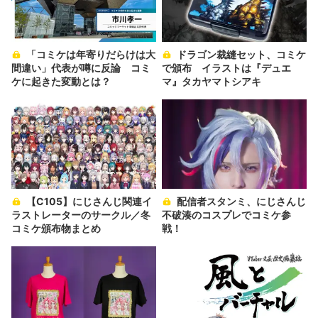
「コミケは年寄りだらけは大
ドラゴン裁縫セット、コミケ
間違い」代表が噂に反論 コミ
で頒布 イラストは『デュエ
ケに起きた変動とは？
マ』タカヤマトシアキ
【C105】にじさんじ関連イ
配信者スタンミ、にじさんじ
ラストレーターのサークル／冬
不破湊のコスプレでコミケ参
コミケ頒布物まとめ
戦！