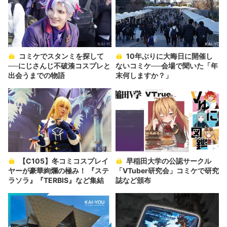
コミケでスタンミを探して
10年ぶりに大晦日に開催し
──にじさんじ不破湊コスプレと
ないコミケ──会場で聞いた「年
出会うまでの物語
末何しますか？」
【C105】冬コミコスプレイ
早稲田大学の公認サークル
ヤーが豪華絢爛の極み！ 『ステ
「VTuber研究会」コミケで研究
ラソラ』『TERBIS』など集結
誌など頒布