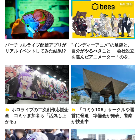
バーチャルライブ配信アプリが
“インディーアニメ“の足跡と、
リアルイベントしてみた結果!?
自分がやるべきこと──会社設立
を選んだアニメーター「のを
か」の胸中
ホロライブの二次創作応援企
「コミケ105」サークルや運
画 コミケ参加者ら「活気も上
営に脅迫 準備会が発表、警察
がる」
が捜査中