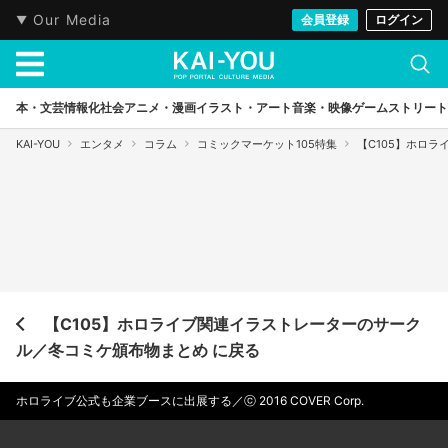
Our Media
会員登録
ログイン
本・文芸
情報化社会
アニメ・漫画
イラスト・アート
音楽・映像
ゲーム
ストリート
KAI-YOU
エンタメ
コラム
コミックマーケット105特集
【C105】ホロ
【C105】ホロライブ関連イラストレーターのサーク
ル／冬コミケ頒布物まとめ に戻る
ホロライブ公式も企業ブースに出展する／ⓒ 2016 COVER Corp.