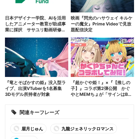
日本デザイナー学院、AIを活用
映画『閃光のハサウェイ キルケ
したアニメーター教育が助成事
ーの魔女』Prime Videoで見放
業に採択 ササユリ動画研修所
題配信決定
と連携
『竜とそばかすの姫』没入型ラ
『超かぐや姫！』×『【推しの
イブ、出演VTuberを1名募集
子】』コラボ第2弾公開 かぐ
3Dモデル所持者が対象
やとMEMちょが「サインはB」
に挑戦
関連キーフレーズ
眉月じゅん
九龍ジェネリックロマンス