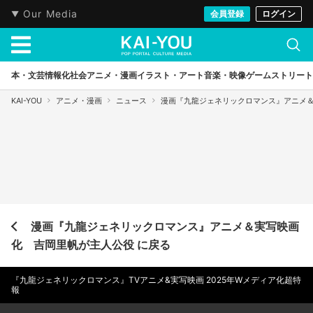
Our Media
会員登録
ログイン
本・文芸
情報化社会
アニメ・漫画
イラスト・アート
音楽・映像
ゲーム
ストリート
KAI-YOU
アニメ・漫画
ニュース
漫画『九龍ジェネリックロマンス』アニメ
漫画『九龍ジェネリックロマンス』アニメ＆実写映画
化 吉岡里帆が主人公役 に戻る
『九龍ジェネリックロマンス』TVアニメ&実写映画 2025年Wメディア化超特
報