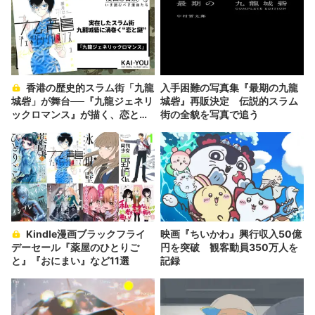
香港の歴史的スラム街「九龍
入手困難の写真集『最期の九龍
城砦」が舞台──『九龍ジェネリ
城砦』再販決定 伝説的スラム
ックロマンス』が描く、恋とデ
街の全貌を写真で追う
ィストピア
Kindle漫画ブラックフライ
映画『ちいかわ』興行収入50億
デーセール『薬屋のひとりご
円を突破 観客動員350万人を
と』『おにまい』など11選
記録