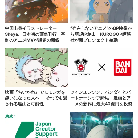
中国出身イラストレーター
“存在しないアニメ”のOP映像か
Sheya、日本初の画集刊行 卒
ら新規IP創出 KUROGO×講談
制のアニメMVが話題の新鋭
社が新プロジェクト始動
映画『ちいかわ』でモモンガを
ツインエンジン、バンダイとパ
嫌いになった人へ──それでも愛
ートナーシップ締結 漫画とア
される理由と可能性
ニメの新作に最大40億円を投資