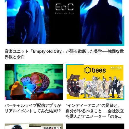
音楽ユニット「Empty old City」が語る徹底した美学──強固な世
界観と余白
バーチャルライブ配信アプリが
“インディーアニメ“の足跡と、
リアルイベントしてみた結果!?
自分がやるべきこと──会社設立
を選んだアニメーター「のを
か」の胸中