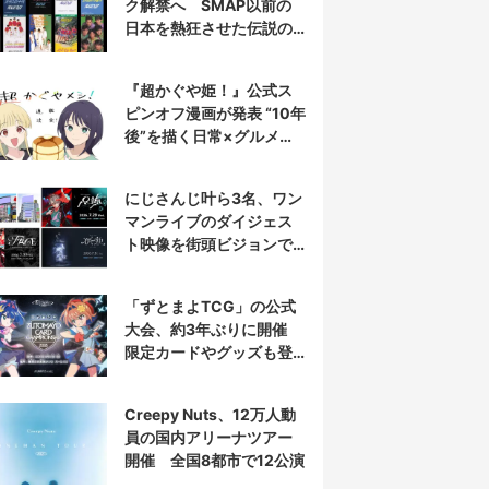
ク解禁へ SMAP以前の
日本を熱狂させた伝説の
アイドル7人組
『超かぐや姫！』公式ス
ピンオフ漫画が発表 “10年
後”を描く日常×グルメ作
品
にじさんじ叶ら3名、ワン
マンライブのダイジェス
ト映像を街頭ビジョンで
放映
「ずとまよTCG」の公式
大会、約3年ぶりに開催
限定カードやグッズも登
場
Creepy Nuts、12万人動
員の国内アリーナツアー
開催 全国8都市で12公演