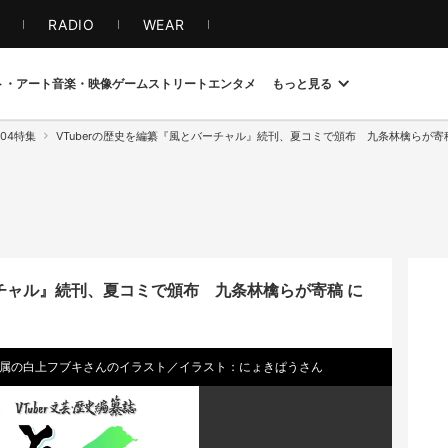
S
RADIO
WEAR
ト・アート
音楽・映像
ゲーム
ストリート
エンタメ
もっと見る
04特集
VTuberの歴史を編纂『風とバーチャル』続刊、夏コミで頒布 九条林檎らが寄
ーチャル』続刊、夏コミで頒布 九条林檎らが寄稿 に
所属の白上フブキさんのイラスト／イラスト：にょきぱうさん