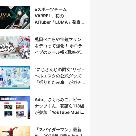
eスポーツチーム
VARREL、初の
AITuber「LUMA」発表
デビュー配信はマゴ選手
とコラボ
兎田ぺこらや宝鐘マリン
をデコって強化！ ホロラ
イブのシール帳×戦略ゲー
ム発売へ
“にじさんじの雨女”リゼ・
ヘルエスタの公式グッズ
「折りたたみ傘」がガチ
すぎる
Ado、さくらみこ、ピー
ナッツくん、花譜ら113組
が参加「YouTube Music
Weekend」開催
『スパイダーマン』最新
作、2026年で最もヒット