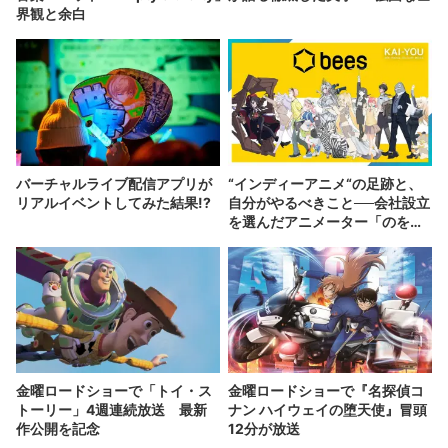
界観と余白
バーチャルライブ配信アプリが
“インディーアニメ“の足跡と、
リアルイベントしてみた結果!?
自分がやるべきこと──会社設立
を選んだアニメーター「のを
か」の胸中
金曜ロードショーで「トイ・ス
金曜ロードショーで『名探偵コ
トーリー」4週連続放送 最新
ナン ハイウェイの堕天使』冒頭
作公開を記念
12分が放送