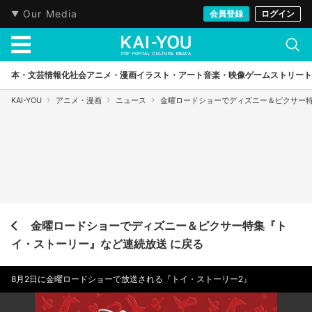
Our Media
会員登録
ログイン
本・文芸
情報化社会
アニメ・漫画
イラスト・アート
音楽・映像
ゲーム
ストリート
KAI-YOU
アニメ・漫画
ニュース
金曜ロードショーでディズニー＆ピクサー
金曜ロードショーでディズニー＆ピクサー特集『ト
イ・ストーリー』など連続放送 に戻る
8月2日に金曜ロードショーで放送される『トイ・ストーリー2』