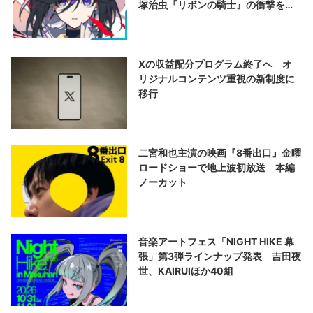
塚治虫『リボンの騎士』の衝撃を再
演する
Xの収益配分プログラム終了へ オ
リジナルコンテンツ重視の新制度に
移行
二宮和也主演の映画『8番出口』金曜
ロードショーで地上波初放送 本編
ノーカット
音楽アートフェス「NIGHT HIKE 幕
張」第3弾ラインナップ発表 吉田夜
世、KAIRUIほか40組