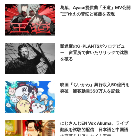
葛葉、Ayase提供曲「王道」MV公開
“王”ゆえの苦悩と葛藤を表現
舐達麻のG-PLANTSがソロデビュ
ー 留置所で書いたリリックで沈黙
を破る
映画『ちいかわ』興行収入50億円を
突破 観客動員350万人を記録
にじさんじEN Vox Akuma、ライブ
翻訳を試験的配信 日本語と中国語
の字幕をリアルタイム表示