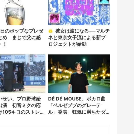
彼女は波になる──マルチ
とめ まじで父に感
ネと東京女子流による新プ
・！
ロジェクトが始動
いせい、プロ野球始
DÉ DÉ MOUSE、ボカロ曲
出演 初音ミクの応
「ベルゼブブのグレーテ
け105キロのストレー
ル」発表 狂気に満ちたダ
ークメルヘン