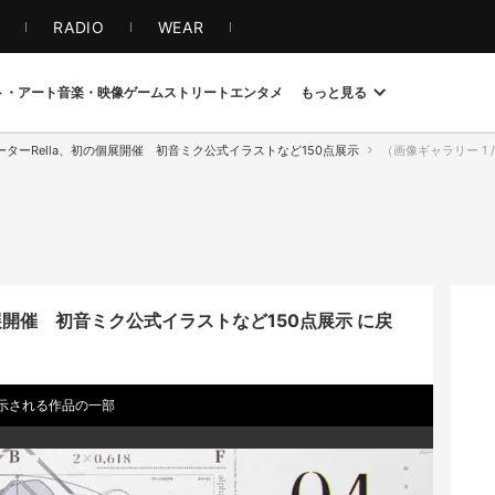
S
RADIO
WEAR
ト・アート
音楽・映像
ゲーム
ストリート
エンタメ
もっと見る
ターRella、初の個展開催 初音ミク公式イラストなど150点展示
（画像ギャラリー 1 / 25）
展開催 初音ミク公式イラストなど150点展示 に戻
m」で展示される作品の一部