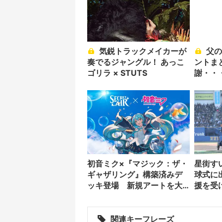
気鋭トラックメイカーが
父の日のポップなプレゼ
奏でるジャングル！ あっこ
ントま
ゴリラ × STUTS
謝・・
初音ミク×『マジック：ザ・
星街す
ギャザリング』構築済みデ
球式に
ッキ登場 新規アートを大
援を受
量収録
ト放つ
関連キーフレーズ