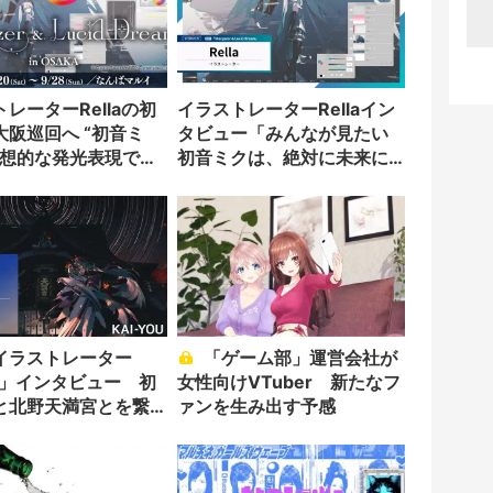
レーターRellaの初
イラストレーターRellaイン
大阪巡回へ “初音ミ
タビュー「みんなが見たい
幻想的な発光表現で描
初音ミクは、絶対に未来に
いる」
イラストレーター
「ゲーム部」運営会社が
la」インタビュー 初
女性向けVTuber 新たなフ
と北野天満宮とを繋
ァンを生み出す予感