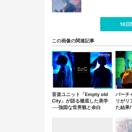
10
この画像の関連記事
音楽ユニット「Empty old
バーチ
City」が語る徹底した美学
リがリ
──強固な世界観と余白
た結果!