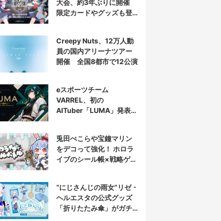
大会、約3年ぶりに開催
限定カードやグッズも登
場
Creepy Nuts、12万人動
員の国内アリーナツアー
開催 全国8都市で12公演
eスポーツチーム
VARREL、初の
AITuber「LUMA」発表
デビュー配信はマゴ選手
とコラボ
兎田ぺこらや宝鐘マリン
をデコって強化！ ホロラ
イブのシール帳×戦略ゲー
ム発売へ
“にじさんじの雨女”リゼ・
ヘルエスタの公式グッズ
「折りたたみ傘」がガチ
すぎる