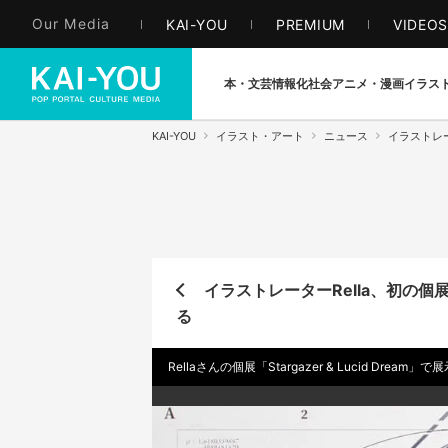
Our Media
KAI-YOU
PREMIUM
VIDEO
本・文芸
情報化社会
アニメ・漫画
イラス
KAI-YOU
イラスト・アート
ニュース
イラストレー
イラストレーターRella、初の個
る
Rellaさんの個展「Stargazer & Lucid Drea