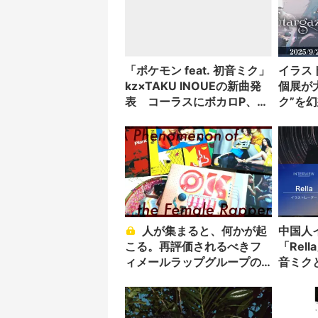
「ポケモン feat. 初音ミク」
イラスト
kz×TAKU INOUEの新曲発
個展が
表 コーラスにボカロP、声
ク”を
優、VTuberが参加
く
人が集まると、何かが起
中国人
こる。再評価されるべきフ
「Rel
ィメールラップグループの
音ミク
歴史
ぐ才能