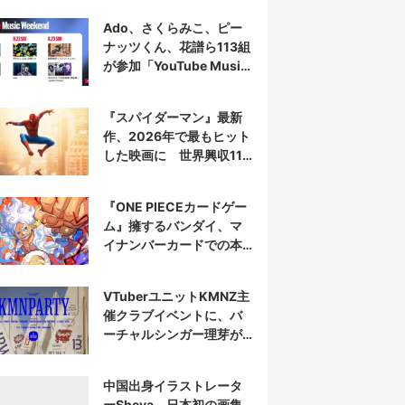
Ado、さくらみこ、ピー
ナッツくん、花譜ら113組
が参加「YouTube Music
Weekend」開催
『スパイダーマン』最新
作、2026年で最もヒット
した映画に 世界興収11
億ドル突破
『ONE PIECEカードゲー
ム』擁するバンダイ、マ
イナンバーカードでの本
人認証を導入
VTuberユニットKMNZ主
催クラブイベントに、バ
ーチャルシンガー理芽が
出演
中国出身イラストレータ
ーSheya、日本初の画集