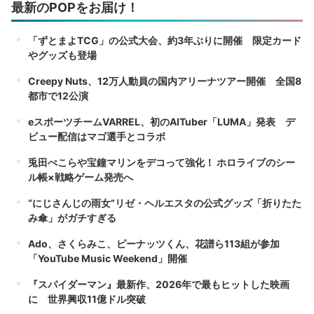
最新のPOPをお届け！
「ずとまよTCG」の公式大会、約3年ぶりに開催 限定カード
やグッズも登場
Creepy Nuts、12万人動員の国内アリーナツアー開催 全国8
都市で12公演
eスポーツチームVARREL、初のAITuber「LUMA」発表 デ
ビュー配信はマゴ選手とコラボ
兎田ぺこらや宝鐘マリンをデコって強化！ ホロライブのシー
ル帳×戦略ゲーム発売へ
“にじさんじの雨女”リゼ・ヘルエスタの公式グッズ「折りたた
み傘」がガチすぎる
Ado、さくらみこ、ピーナッツくん、花譜ら113組が参加
「YouTube Music Weekend」開催
『スパイダーマン』最新作、2026年で最もヒットした映画
に 世界興収11億ドル突破