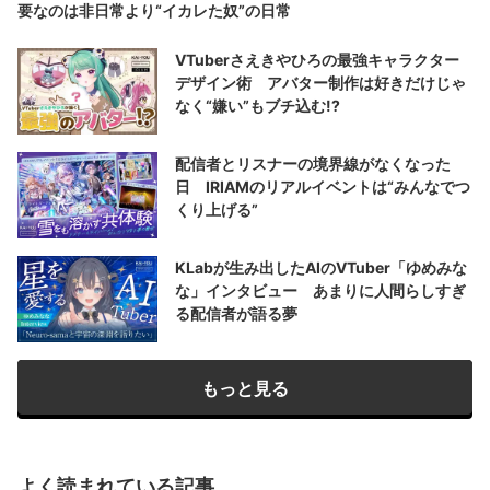
要なのは非日常より“イカレた奴”の日常
VTuberさえきやひろの最強キャラクター
デザイン術 アバター制作は好きだけじゃ
なく“嫌い”もブチ込む!?
配信者とリスナーの境界線がなくなった
日 IRIAMのリアルイベントは“みんなでつ
くり上げる”
KLabが生み出したAIのVTuber「ゆめみな
な」インタビュー あまりに人間らしすぎ
る配信者が語る夢
もっと見る
よく読まれている記事