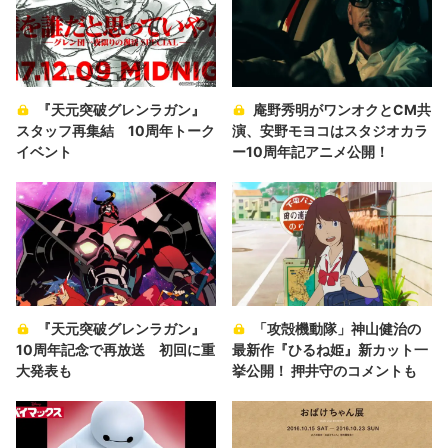
『天元突破グレンラガン』
庵野秀明がワンオクとCM共
スタッフ再集結 10周年トーク
演、安野モヨコはスタジオカラ
イベント
ー10周年記アニメ公開！
『天元突破グレンラガン』
「攻殻機動隊」神山健治の
10周年記念で再放送 初回に重
最新作『ひるね姫』新カット一
大発表も
挙公開！ 押井守のコメントも