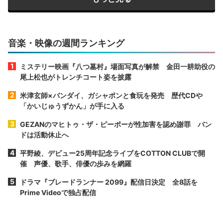
音楽・映像の週間ランキング
ミステリー映画『八つ墓村』場面写真が解禁 金田一耕助役の
尾上松也がトレンチコート姿を披露
米津玄師×バンダイ、ガシャポンと食玩を発売 歴代CDや
「かいじゅうずかん」が手に入る
GEZANのマヒトゥ・ザ・ピーポーが性加害を認め謝罪 バン
ドは活動休止へ
平野綾、デビュー25周年記念ライブをCOTTON CLUBで開
催 声優、歌手、俳優の歩みを網羅
ドラマ『ブレードランナー 2099』配信日決定 全8話を
Prime Videoで独占配信