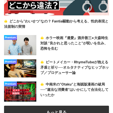
どこから“わいせつ”なの？ Fantia騒動から考える、性的表現と
法規制の実情
ホラー映画『遺愛』酒井善三×大森時生
Premium
対談 “良かれと思ったこと“が呪いを生み、
恐怖を生む
ビートメイカー・RhymeTubeが抱える
Premium
矛盾と祈り──オルタナティブなヒップホッ
プ／プロデューサー論
中南米の“Otaku”と海賊版漫画の破局
Premium
──“違法な消費者”はいかにして合法化して
いったか
もっと見る