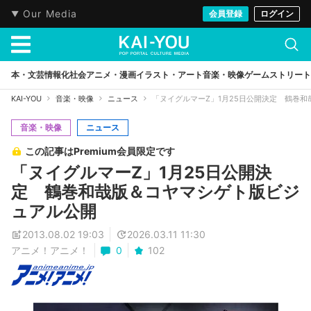
Our Media
会員登録
ログイン
本・文芸
情報化社会
アニメ・漫画
イラスト・アート
音楽・映像
ゲーム
ストリート
KAI-YOU
音楽・映像
ニュース
「ヌイグルマーZ」1月25日公開決定 鶴巻
音楽・映像
ニュース
この記事はPremium会員限定です
「ヌイグルマーZ」1月25日公開決
定 鶴巻和哉版＆コヤマシゲト版ビジ
ュアル公開
2013.08.02 19:03
2026.03.11 11:30
アニメ！アニメ！
0
102