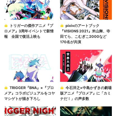
トリガーの傑作アニメ『プ
pixivのアートブック
ロメア』3周年イベントで新情
『VISIONS 2021』米山舞、寺
報 全国で復活上映も
田てら、こむぎこ2000など
170名が共演
TRIGGER『BNA』×『プロ
今石洋之×中島かずきの劇場
メア』コラボビジュアルをコヤ
版アニメ『プロメア』に「カミ
マシゲトが描き下ろし
ナだ！」の声多数