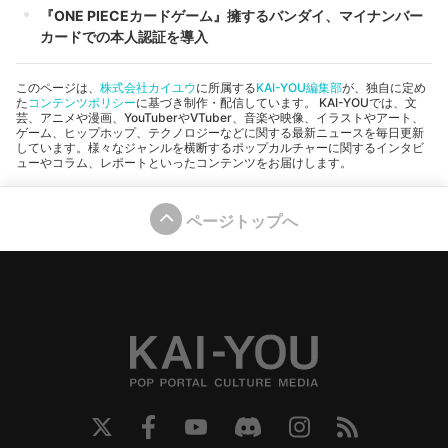
『ONE PIECEカードゲーム』擁するバンダイ、マイナンバー
カードでの本人認証を導入
このページは、
株式会社カイユウ
に所属する
KAI-YOU編集部
が、独自に定め
た
コンテンツポリシー
に基づき制作・配信しています。 KAI-YOUでは、文
芸、アニメや漫画、YouTuberやVTuber、音楽や映像、イラストやアート、
ゲーム、ヒップホップ、テクノロジーなどに関する最新ニュースを毎日更新
しています。様々なジャンルを横断するポップカルチャーに関するインタビ
ューやコラム、レポートといったコンテンツをお届けします。
ページトップへ