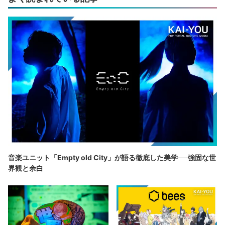
音楽ユニット「Empty old City」が語る徹底した美学──強固な世
界観と余白