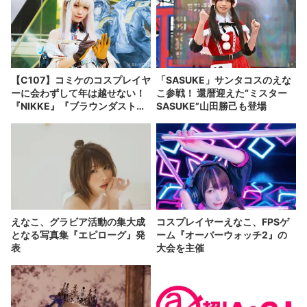
【C107】コミケのコスプレイヤ
「SASUKE」サンタコスのえな
ーに会わずして年は越せない！
こ参戦！ 還暦迎えた“ミスター
『NIKKE』『ブラウンダスト
SASUKE”山田勝己も登場
2』など集結
えなこ、グラビア活動の集大成
コスプレイヤーえなこ、FPSゲ
となる写真集『エピローグ』発
ーム『オーバーウォッチ2』の
表
大会を主催