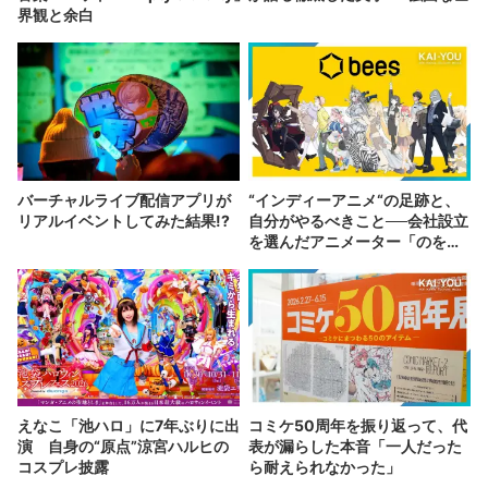
界観と余白
バーチャルライブ配信アプリが
“インディーアニメ“の足跡と、
リアルイベントしてみた結果!?
自分がやるべきこと──会社設立
を選んだアニメーター「のを
か」の胸中
えなこ「池ハロ」に7年ぶりに出
コミケ50周年を振り返って、代
演 自身の“原点”涼宮ハルヒの
表が漏らした本音「一人だった
コスプレ披露
ら耐えられなかった」