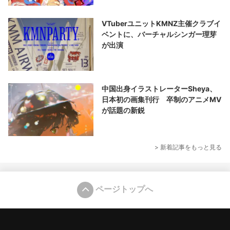
VTuberユニットKMNZ主催クラブイ
ベントに、バーチャルシンガー理芽
が出演
中国出身イラストレーターSheya、
日本初の画集刊行 卒制のアニメMV
が話題の新鋭
> 新着記事をもっと見る
ページトップへ