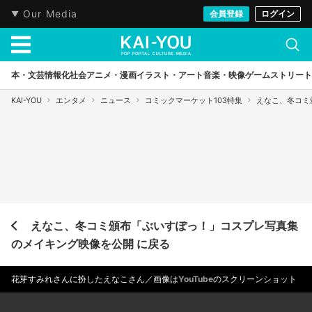
Our Media
会員登録
ログイン
本・文芸
情報化社会
アニメ・漫画
イラスト・アート
音楽・映像
ゲーム
ストリート
KAI-YOU
エンタメ
ニュース
コミックマーケット103特集
えなこ、冬コミ
えなこ、冬コミ頒布「ぶいすぽっ！」コスプレ写真集
のメイキング映像を公開 に戻る
花芽すみれさんに扮したえなこさん／画像は
YouTube
のスクリーンショット