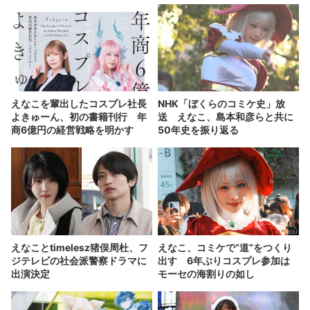
えなこを輩出したコスプレ社長
NHK「ぼくらのコミケ史」放
よきゅーん、初の書籍刊行 年
送 えなこ、島本和彦らと共に
商6億円の経営戦略を明かす
50年史を振り返る
えなことtimelesz猪俣周杜、フ
えなこ、コミケで“道”をつくり
ジテレビの社会派警察ドラマに
出す 6年ぶりコスプレ参加は
出演決定
モーセの海割りの如し