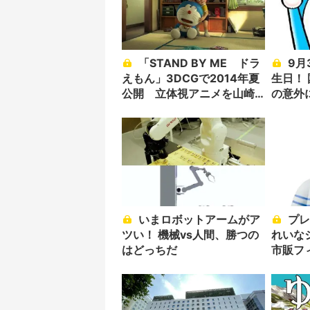
「STAND BY ME ドラ
9月3日はドラえもんの誕
えもん」3DCGで2014年夏
生日！
公開 立体視アニメを山崎
の意外
貴・八木竜一監督が
いまロボットアームがア
プレミアがついてた「き
ツい！ 機械vs人間、勝つの
れいな
はどっちだ
市販フ