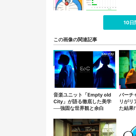
10
この画像の関連記事
音楽ユニット「Empty old
バーチ
City」が語る徹底した美学
リがリ
──強固な世界観と余白
た結果!