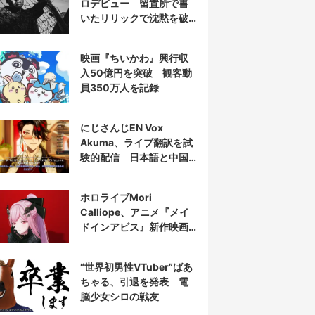
ロデビュー 留置所で書
いたリリックで沈黙を破
る
映画『ちいかわ』興行収
入50億円を突破 観客動
員350万人を記録
にじさんじEN Vox
Akuma、ライブ翻訳を試
験的配信 日本語と中国
語の字幕をリアルタイム
表示
ホロライブMori
Calliope、アニメ『メイ
ドインアビス』新作映画
の主題歌を担当
“世界初男性VTuber”ばあ
ちゃる、引退を発表 電
脳少女シロの戦友