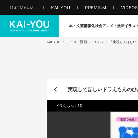
Our Media
KAI-YOU
PREMIUM
VIDEO
本・文芸
情報化社会
アニメ・漫画
イラス
KAI-YOU
アニメ・漫画
コラム
「実現してほしい
「実現してほしいドラえもんのひみ
「ドラえもん」1巻