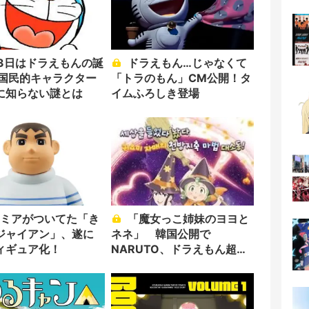
ドラえもん…じゃなくて
 国民的キャラクター
「トラのもん」CM公開！タ
に知らない謎とは
イムふろしき登場
「魔女っこ姉妹のヨヨと
ジャイアン」、遂に
ネネ」 韓国公開で
ィギュア化！
NARUTO、ドラえもん超え
のスタート