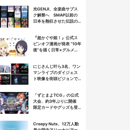
光GENJI、全楽曲サブス
ク解禁へ SMAP以前の
日本を熱狂させた伝説の
アイドル7人組
『超かぐや姫！』公式ス
ピンオフ漫画が発表 “10年
後”を描く日常×グルメ作
品
にじさんじ叶ら3名、ワン
マンライブのダイジェス
ト映像を街頭ビジョンで
放映
「ずとまよTCG」の公式
大会、約3年ぶりに開催
限定カードやグッズも登
場
Creepy Nuts、12万人動
員の国内アリーナツアー