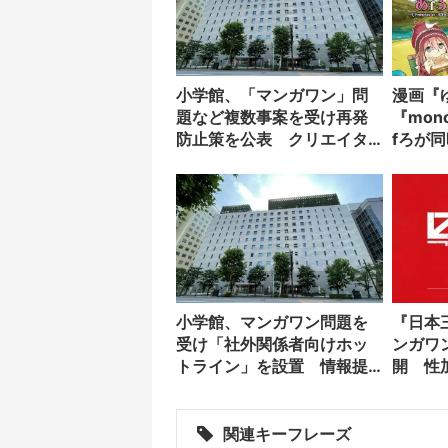
小学館、「マンガワン」問
漫画『
題など複数事案を受け再発
『mo
防止策を公表 クリエイタ
fろが
ー起用方針も見直し
良
小学館、マンガワン問題を
『日本
受け「社外関係者向けホッ
ンガワ
トライン」を設置 情報提
開 性
供専用の窓口
を受け
関連キーフレーズ