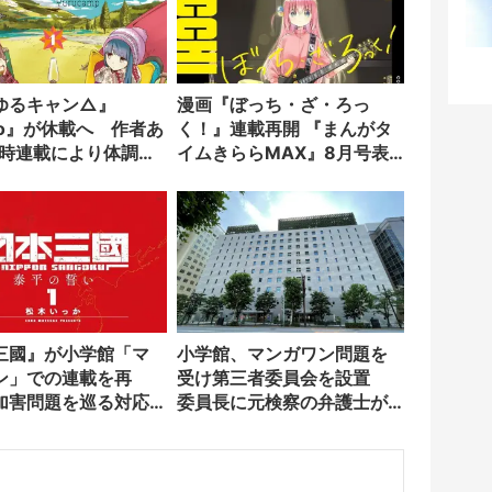
ゆるキャン△』
漫画『ぼっち・ざ・ろっ
no』が休載へ 作者あ
く！』連載再開 『まんがタ
同時連載により体調不
イムきららMAX』8月号表
紙も飾る
三國』が小学館「マ
小学館、マンガワン問題を
ン」での連載を再
受け第三者委員会を設置
加害問題を巡る対応
委員長に元検察の弁護士が
就任