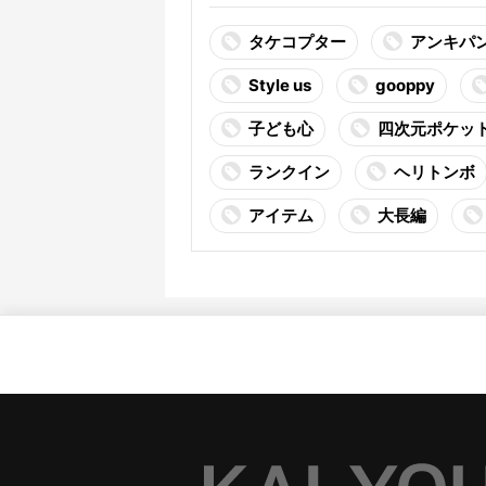
タケコプター
アンキパ
Style us
gooppy
子ども心
四次元ポケット
ランクイン
ヘリトンボ
アイテム
大長編