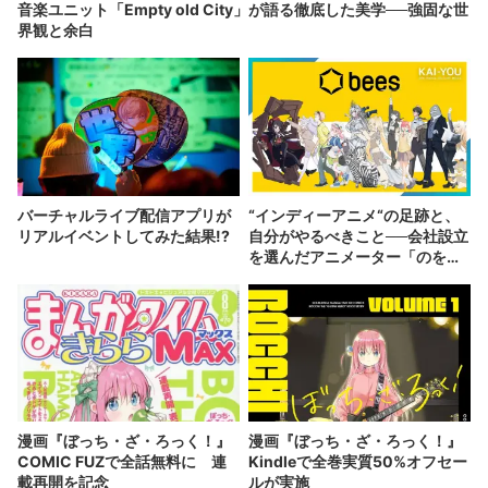
音楽ユニット「Empty old City」が語る徹底した美学──強固な世
界観と余白
バーチャルライブ配信アプリが
“インディーアニメ“の足跡と、
リアルイベントしてみた結果!?
自分がやるべきこと──会社設立
を選んだアニメーター「のを
か」の胸中
漫画『ぼっち・ざ・ろっく！』
漫画『ぼっち・ざ・ろっく！』
COMIC FUZで全話無料に 連
Kindleで全巻実質50%オフセー
載再開を記念
ルが実施