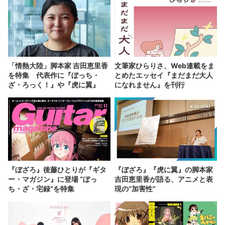
「情熱大陸」脚本家 吉田恵里香
文筆家ひらりさ、Web連載をま
を特集 代表作に『ぼっち・
とめたエッセイ『まだまだ大人
ざ・ろっく！』や『虎に翼』
になれません』を刊行
『ぼざろ』後藤ひとりが『ギタ
『ぼざろ』『虎に翼』の脚本家
ー・マガジン』に登場 “ぼっ
吉田恵里香が語る、アニメと表
ち・ざ・宅録”を特集
現の“加害性”