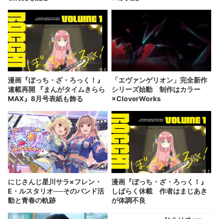
漫画『ぼっち・ざ・ろっく！』
「エヴァンゲリオン」完全新作
連載再開 『まんがタイムきらら
シリーズ始動 制作はカラー
MAX』8月号表紙も飾る
×CloverWorks
にじさんじ星川サラ×フレン・
漫画『ぼっち・ざ・ろっく！』
E・ルスタリオ──そのバンド活
しばらく休載 作者はまじあき
動と青春の軌跡
が体調不良