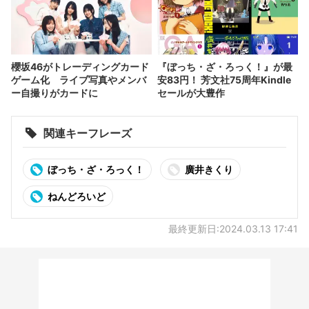
櫻坂46がトレーディングカード
『ぼっち・ざ・ろっく！』が最
ゲーム化 ライブ写真やメンバ
安83円！ 芳文社75周年Kindle
ー自撮りがカードに
セールが大豊作
関連キーフレーズ
ぼっち・ざ・ろっく！
廣井きくり
ねんどろいど
最終更新日:2024.03.13 17:41