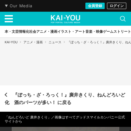
Our Media
会員登録
ログイン
本・文芸
情報化社会
アニメ・漫画
イラスト・アート
音楽・映像
ゲーム
ストリート
KAI-YOU
アニメ・漫画
ニュース
『ぼっち・ざ・ろっく！』廣井きくり、ね
『ぼっち・ざ・ろっく！』廣井きくり、ねんどろいど
化 酒のパーツが多い！ に戻る
「ねんどろいど 廣井きくり」／画像はすべてグッドスマイルカンパニー
公式
サイト
から