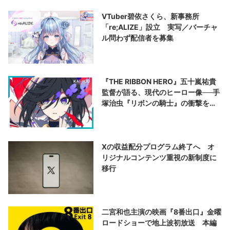
VTuber碧依さくら、新事務所
「re;ALIZE」設立 実写／バーチャ
ル問わず配信者を募集
『THE RIBBON HERO』五十嵐祐貴
監督が語る、現代のヒーロー像──手
塚治虫『リボンの騎士』の衝撃を再
演する
Xの収益配分プログラム終了へ オ
リジナルコンテンツ重視の新制度に
移行
二宮和也主演の映画『8番出口』金曜
ロードショーで地上波初放送 本編