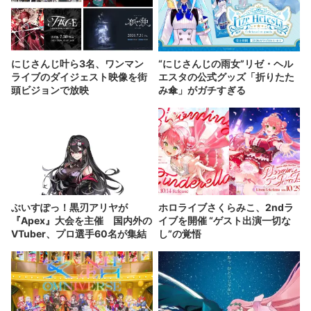
にじさんじ叶ら3名、ワンマン
“にじさんじの雨女”リゼ・ヘル
ライブのダイジェスト映像を街
エスタの公式グッズ「折りたた
頭ビジョンで放映
み傘」がガチすぎる
ぶいすぽっ！黒刃アリヤが
ホロライブさくらみこ、2ndラ
『Apex』大会を主催 国内外の
イブを開催 “ゲスト出演一切な
VTuber、プロ選手60名が集結
し”の覚悟