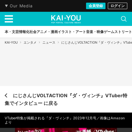
Our Media
会員登録
ログイン
本・文芸
情報化社会
アニメ・漫画
イラスト・アート
音楽・映像
ゲーム
ストリート
KAI-YOU
エンタメ
ニュース
にじさんじVOLTACTION『ダ・ヴィンチ』VTu
にじさんじVOLTACTION『ダ・ヴィンチ』VTuber特
集でインタビュー に戻る
VTuber特集が掲載される『ダ・ヴィンチ』2023年12月号／画像は
Amazon
より