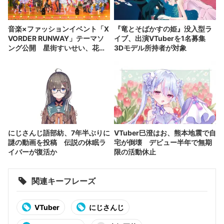
音楽×ファッションイベント「X
『竜とそばかすの姫』没入型ラ
VORDER RUNWAY」テーマソ
イブ、出演VTuberを1名募集
ング公開 星街すいせい、花譜
3Dモデル所持者が対象
ら出演者が集結
にじさんじ語部紡、7年半ぶりに
VTuber巳澄はお、熊本地震で自
謎の動画を投稿 伝説の休眠ラ
宅が倒壊 デビュー半年で無期
イバーが復活か
限の活動休止
関連キーフレーズ
VTuber
にじさんじ