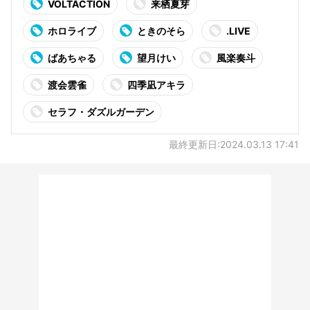
VOLTACTION
来栖夏芽
ホロライブ
ときのそら
.LIVE
ばあちゃる
望月けい
風楽奏斗
渡会雲雀
四季凪アキラ
セラフ・ダズルガーデン
最終更新日:2024.03.13 17:41