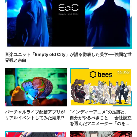
音楽ユニット「Empty old City」が語る徹底した美学──強固な世
界観と余白
バーチャルライブ配信アプリが
“インディーアニメ“の足跡と、
リアルイベントしてみた結果!?
自分がやるべきこと──会社設立
を選んだアニメーター「のを
か」の胸中