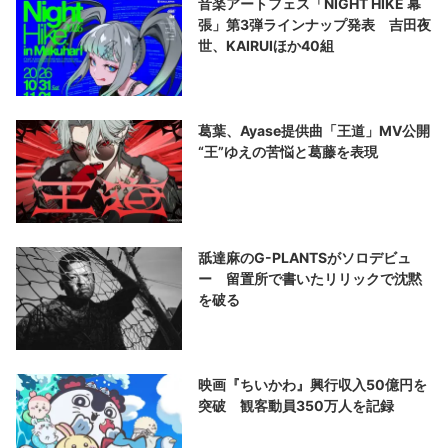
音楽アートフェス「NIGHT HIKE 幕
張」第3弾ラインナップ発表 吉田夜
世、KAIRUIほか40組
葛葉、Ayase提供曲「王道」MV公開
“王”ゆえの苦悩と葛藤を表現
舐達麻のG-PLANTSがソロデビュ
ー 留置所で書いたリリックで沈黙
を破る
映画『ちいかわ』興行収入50億円を
突破 観客動員350万人を記録