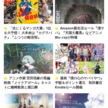
「次にくるマンガ大賞」1位
Amazon新生活セール『僕ヤ
を大予想！ 大本命は『カグラバ
バ』『天国大魔境』などアニメ
チ』『ふつうの軽音部』
Blu-rayが特価
アニメ作家 安田現象の長編
漫画『僕の心のヤバイやつ』
映画『メイクアガール』キャス
半額＆ポイント還元 秋田書店
トに種﨑敦美と堀江瞬
Kindleセール開催