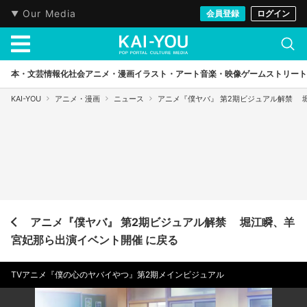
Our Media
会員登録
ログイン
本・文芸
情報化社会
アニメ・漫画
イラスト・アート
音楽・映像
ゲーム
ストリート
KAI-YOU
アニメ・漫画
ニュース
アニメ『僕ヤバ』 第2期ビジュアル解禁 
アニメ『僕ヤバ』 第2期ビジュアル解禁 堀江瞬、羊
宮妃那ら出演イベント開催 に戻る
TVアニメ『僕の心のヤバイやつ』第2期メインビジュアル