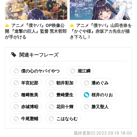
アニメ『僕ヤバ』OP映像公
アニメ『僕ヤバ』山田杏奈を
開 『進撃の巨人』監督 荒木哲郎
『かぐや様』赤坂アカ先生が描
が手がける
き下ろし！
関連キーフレーズ
僕の心のヤバイやつ
堀江瞬
羊宮妃那
朝井彩加
潘めぐみ
種﨑敦美
豊崎愛生
桜井のりお
赤城博昭
花田十輝
勝又聖人
牛尾憲輔
こはならむ
最終更新日:2023.09.19 18:00