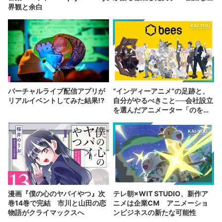
界観と余白
バーチャルライブ配信アプリが
“インディーアニメ“の足跡と、
リアルイベントしてみた結果!?
自分がやるべきこと──会社設立
を選んだアニメーター「のを
か」の胸中
漫画『僕の心のヤバイやつ』次
テレ朝×WIT STUDIO、新作ア
巻14巻で完結 市川と山田の恋
ニメは企業CM アニメーショ
物語がクライマックスへ
ンビジネスの新たな可能性