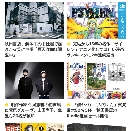
秋田書店、解体中の旧社屋で起
完結から15年の名作『サイ
きた火災に声明「原因詳細は調
レン』アニメ化してほしい漫画
査中」
ランキングに2年連続選出
劇伴作家 牛尾憲輔の初書籍
『僕ヤバ』『入間くん』実質
に電気グルーヴ、山田尚子、魚
最大50％OFF 秋田書店の
豊ら26名が参加
Kindle漫画セール開催