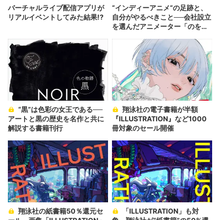
バーチャルライブ配信アプリが
“インディーアニメ“の足跡と、
リアルイベントしてみた結果!?
自分がやるべきこと──会社設立
を選んだアニメーター「のを
か」の胸中
“黒”は色彩の女王である──
翔泳社の電子書籍が半額
アートと黒の歴史を名作と共に
『ILLUSTRATION』など1000
解説する書籍刊行
冊対象のセール開催
翔泳社の紙書籍50％還元セ
「ILLUSTRATION」も対