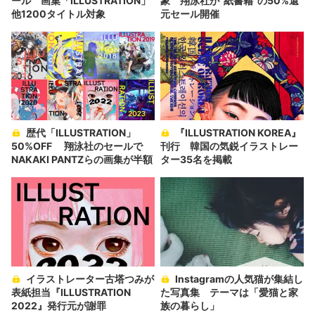
ール 画集「ILLUSTRATION」
象 翔泳社が“紙書籍”の50%還
他1200タイトル対象
元セール開催
歴代「ILLUSTRATION」
『ILLUSTRATION KOREA』
50%OFF 翔泳社のセールで
刊行 韓国の気鋭イラストレー
NAKAKI PANTZらの画集が半額
ター35名を掲載
イラストレーター古塔つみが
Instagramの人気猫が集結し
表紙担当『ILLUSTRATION
た写真集 テーマは「愛猫と家
2022』発行元が謝罪
族の暮らし」