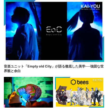
音楽ユニット「Empty old City」が語る徹底した美学──強固な世
界観と余白