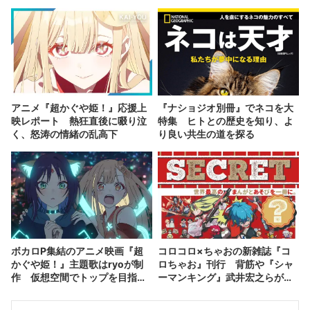
アニメ『超かぐや姫！』応援上
『ナショジオ別冊』でネコを大
映レポート 熱狂直後に啜り泣
特集 ヒトとの歴史を知り、よ
く、怒涛の情緒の乱高下
り良い共生の道を探る
ボカロP集結のアニメ映画『超
コロコロ×ちゃおの新雑誌『コ
かぐや姫！』主題歌はryoが制
ロちゃお』刊行 背筋や『シャ
作 仮想空間でトップを目指す
ーマンキング』武井宏之らが参
配信者を描く
加