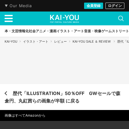
Our Media
会員登録
ログイン
本・文芸
情報化社会
アニメ・漫画
イラスト・アート
音楽・映像
ゲーム
ストリート
KAI-YOU
イラスト・アート
レビュー
KAI-YOU SALE ＆ REVIEW
歴代「I
歴代「ILLUSTRATION」50％OFF GWセールで森
倉円、丸紅茜らの画集が半額 に戻る
画像はすべてAmazonから