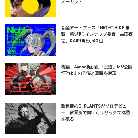
ノーカット
音楽アートフェス「NIGHT HIKE 幕
張」第3弾ラインナップ発表 吉田夜
世、KAIRUIほか40組
葛葉、Ayase提供曲「王道」MV公開
“王”ゆえの苦悩と葛藤を表現
舐達麻のG-PLANTSがソロデビュ
ー 留置所で書いたリリックで沈黙
を破る