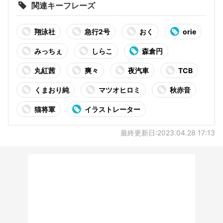
関連キーフレーズ
翔泳社
急行2号
おく
orie
みっちぇ
しらこ
森倉円
丸紅茜
爽々
夜汽車
TCB
くまおり純
マツオヒロミ
秋赤音
猫将軍
イラストレーター
最終更新日:2023.04.28 17:13