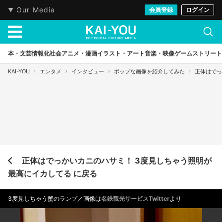
Our Media
会員登録
ログイン
本・文芸
情報化社会
アニメ・漫画
イラスト・アート
音楽・映像
ゲーム
ストリート
KAI-YOU
エンタメ
インタビュー
ポップな画像を紹介してみた
正体はでっ
正体はでっかいカニのハサミ！ 3度見しちゃう照明が
最高にイカしてる に戻る
3度見しちゃう蟹のランプ／画像は
名鉄観光サービスTwitter
より