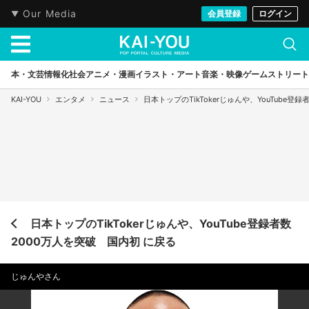
Our Media
会員登録
ログイン
本・文芸
情報化社会
アニメ・漫画
イラスト・アート
音楽・映像
ゲーム
ストリート
KAI-YOU
エンタメ
ニュース
日本トップのTikTokerじゅんや、YouTube登
日本トップのTikTokerじゅんや、YouTube登録者数
2000万人を突破 国内初 に戻る
じゅんやさん