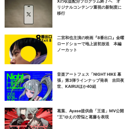
Xの収益配分プログラム終了へ オ
リジナルコンテンツ重視の新制度に
移行
二宮和也主演の映画『8番出口』金曜
ロードショーで地上波初放送 本編
ノーカット
音楽アートフェス「NIGHT HIKE 幕
張」第3弾ラインナップ発表 吉田夜
世、KAIRUIほか40組
葛葉、Ayase提供曲「王道」MV公開
“王”ゆえの苦悩と葛藤を表現