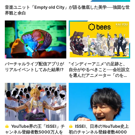
音楽ユニット「Empty old City」が語る徹底した美学──強固な世
界観と余白
バーチャルライブ配信アプリが
“インディーアニメ“の足跡と、
リアルイベントしてみた結果!?
自分がやるべきこと──会社設立
を選んだアニメーター「のを
か」の胸中
YouTube界の王「ISSEI」チ
ISSEI、日本のYouTube史上
ャンネル登録者数5000万人を
初のチャンネル登録者数4000