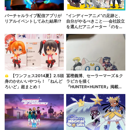
バーチャルライブ配信アプリが
“インディーアニメ“の足跡と、
リアルイベントしてみた結果!?
自分がやるべきこと──会社設立
を選んだアニメーター「のを
か」の胸中
【ワンフェス2014夏】2.5頭
冨樫義博、セーラーマーズ＆ク
身のかわいいやつら！ 「ねんど
ラピカを描く
ろいど」超まとめ！
『HUNTER×HUNTER』掲載時
期にも言及