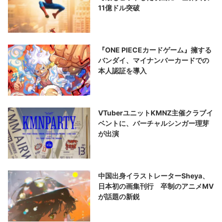
11億ドル突破
『ONE PIECEカードゲーム』擁する
バンダイ、マイナンバーカードでの
本人認証を導入
VTuberユニットKMNZ主催クラブイ
ベントに、バーチャルシンガー理芽
が出演
中国出身イラストレーターSheya、
日本初の画集刊行 卒制のアニメMV
が話題の新鋭