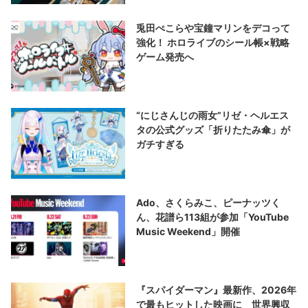
兎田ぺこらや宝鐘マリンをデコって
強化！ ホロライブのシール帳×戦略
ゲーム発売へ
“にじさんじの雨女”リゼ・ヘルエス
タの公式グッズ「折りたたみ傘」が
ガチすぎる
Ado、さくらみこ、ピーナッツく
ん、花譜ら113組が参加「YouTube
Music Weekend」開催
『スパイダーマン』最新作、2026年
で最もヒットした映画に 世界興収