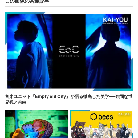
この画像の関連記事
音楽ユニット「Empty old City」が語る徹底した美学──強固な世
界観と余白