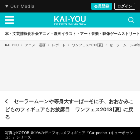
Our Media
会員登録
ログイン
本・文芸
情報化社会
アニメ・漫画
イラスト・アート
音楽・映像
ゲーム
ストリート
KAI-YOU
アニメ・漫画
レポート
ワンフェス2013[夏]
セーラームーンや等
セーラームーンや等身大すーぱーそに子、おおかみこ
どものフィギュアもお披露目 ワンフェス2013[夏] に戻
る
写真はKOTOBUKIYAのディフォルメフィギュア『Cu-poche（キューポッシ
ュ）』シリーズ