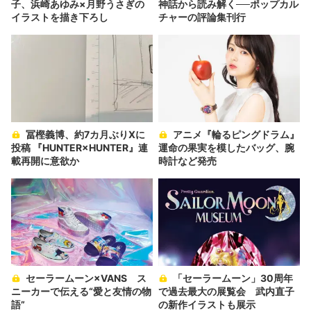
子、浜崎あゆみ×月野うさぎの
神話から読み解く──ポップカル
イラストを描き下ろし
チャーの評論集刊行
冨樫義博、約7カ月ぶりXに
アニメ『輪るピングドラム』
投稿 『HUNTER×HUNTER』連
運命の果実を模したバッグ、腕
載再開に意欲か
時計など発売
セーラームーン×VANS ス
「セーラームーン」30周年
ニーカーで伝える“愛と友情の物
で過去最大の展覧会 武内直子
語”
の新作イラストも展示