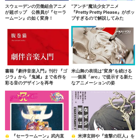
スウェーデンの労働組合アニメ
“アンチ”魔法少女アニメ
が超ポップ 公務員が『セーラ
『Pretty Pretty Please』がポッ
ームーン』の如く変身！
プすぎるので解説してみた
書籍『劇伴音楽入門』刊行 『ゴ
米山舞の表現は“変身”を続ける
ジラ』から『鬼滅』まで名作を
──個展「arc」で提示する新た
彩る音のデザインを再考
なアニメーションの姿
『セーラームーン』武内直
米津玄師や『進撃の巨人』を