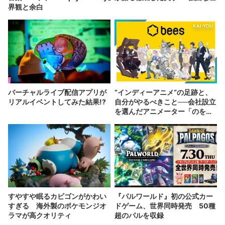
界観と余白
バーチャルライブ配信アプリが
“インディーアニメ“の足跡と、
リアルイベントしてみた結果!?
自分がやるべきこと──会社設立
を選んだアニメーター「のを
か」の胸中
すやすや眠るカビゴンがかわい
『パルワールド』初の公式カー
すぎる 海外製のポケモンジオ
ドゲーム、世界同時発売 50種
ラマが高クオリティ
超のパルを収録