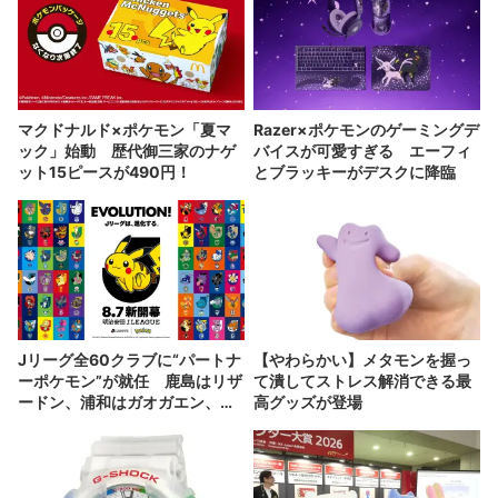
マクドナルド×ポケモン「夏マ
Razer×ポケモンのゲーミングデ
ック」始動 歴代御三家のナゲ
バイスが可愛すぎる エーフィ
ット15ピースが490円！
とブラッキーがデスクに降臨
Jリーグ全60クラブに“パートナ
【やわらかい】メタモンを握っ
ーポケモン”が就任 鹿島はリザ
て潰してストレス解消できる最
ードン、浦和はガオガエン、川
高グッズが登場
崎はイルカマン