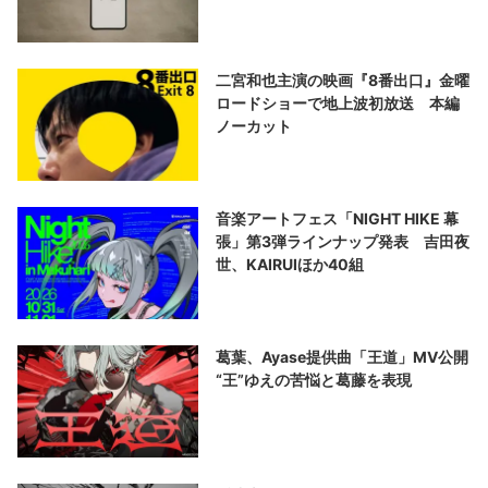
二宮和也主演の映画『8番出口』金曜
ロードショーで地上波初放送 本編
ノーカット
音楽アートフェス「NIGHT HIKE 幕
張」第3弾ラインナップ発表 吉田夜
世、KAIRUIほか40組
葛葉、Ayase提供曲「王道」MV公開
“王”ゆえの苦悩と葛藤を表現