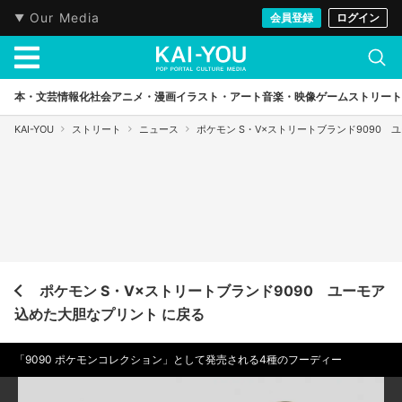
Our Media
会員登録
ログイン
本・文芸
情報化社会
アニメ・漫画
イラスト・アート
音楽・映像
ゲーム
ストリート
KAI-YOU
ストリート
ニュース
ポケモン S・V×ストリートブランド9090
ポケモン S・V×ストリートブランド9090 ユーモア
込めた大胆なプリント に戻る
「9090 ポケモンコレクション」として発売される4種のフーディー