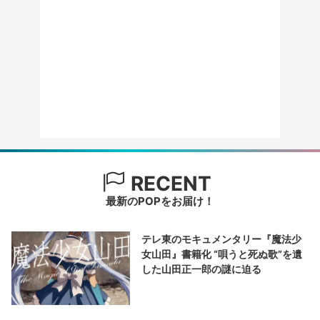
RECENT
最新のPOPをお届け！
テレ東のモキュメンタリー『魔法少
女山田』書籍化 “唄うと死ぬ歌”を遺
した山田正一郎の謎に迫る