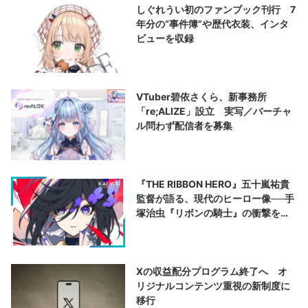
しぐれうい初のファンブック刊行 7
年分の“事件簿”や歴代衣装、インタ
ビューを収録
VTuber碧依さくら、新事務所
「re;ALIZE」設立 実写／バーチャ
ル問わず配信者を募集
『THE RIBBON HERO』五十嵐祐貴
監督が語る、現代のヒーロー像──手
塚治虫『リボンの騎士』の衝撃を再
演する
Xの収益配分プログラム終了へ オ
リジナルコンテンツ重視の新制度に
移行