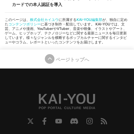
カードでの本人認証を導入
このページは、
株式会社カイユウ
に所属する
KAI-YOU編集部
が、独自に定め
た
コンテンツポリシー
に基づき制作・配信しています。 KAI-YOUでは、文
芸、アニメや漫画、YouTuberやVTuber、音楽や映像、イラストやアート、
ゲーム、ヒップホップ、テクノロジーなどに関する最新ニュースを毎日更新
しています。様々なジャンルを横断するポップカルチャーに関するインタビ
ューやコラム、レポートといったコンテンツをお届けします。
ページトップへ