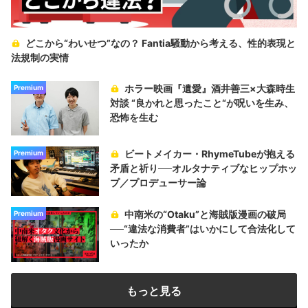
どこから“わいせつ”なの？ Fantia騒動から考える、性的表現と
法規制の実情
ホラー映画『遺愛』酒井善三×大森時生
Premium
対談 “良かれと思ったこと“が呪いを生み、
恐怖を生む
ビートメイカー・RhymeTubeが抱える
Premium
矛盾と祈り──オルタナティブなヒップホッ
プ／プロデューサー論
中南米の“Otaku”と海賊版漫画の破局
Premium
──“違法な消費者”はいかにして合法化して
いったか
もっと見る