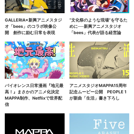
GALLERIA×新興アニメスタジ
“文化祭のような現場”を守るた
オ「bees」のコラボ映像公
めに──新興アニメスタジオ
開 創作に励む日常を表現
「bees」代表が語る経営論
バイオレンス日常漫画『地元最
アニメスタジオMAPPA15周年
高！』まさかのアニメ化決定
記念ムービー公開 PEOPLE 1
MAPPA制作、Netflixで世界配
が新曲「生活」書き下ろし
信