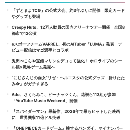
「ずとまよTCG」の公式大会、約3年ぶりに開催 限定カード
やグッズも登場
Creepy Nuts、12万人動員の国内アリーナツアー開催 全国8
都市で12公演
eスポーツチームVARREL、初のAITuber「LUMA」発表 デ
ビュー配信はマゴ選手とコラボ
兎田ぺこらや宝鐘マリンをデコって強化！ ホロライブのシー
ル帳×戦略ゲーム発売へ
“にじさんじの雨女”リゼ・ヘルエスタの公式グッズ「折りたた
み傘」がガチすぎる
Ado、さくらみこ、ピーナッツくん、花譜ら113組が参加
「YouTube Music Weekend」開催
『スパイダーマン』最新作、2026年で最もヒットした映画
に 世界興収11億ドル突破
『ONE PIECEカードゲーム』擁するバンダイ、マイナンバー