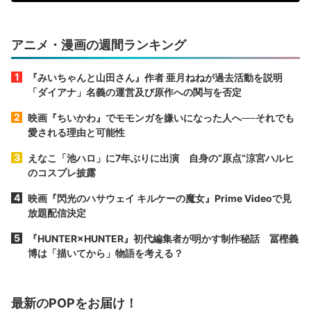
アニメ・漫画の週間ランキング
『みいちゃんと山田さん』作者 亜月ねねが過去活動を説明
「ダイアナ」名義の運営及び原作への関与を否定
映画『ちいかわ』でモモンガを嫌いになった人へ──それでも
愛される理由と可能性
えなこ「池ハロ」に7年ぶりに出演 自身の“原点”涼宮ハルヒ
のコスプレ披露
映画『閃光のハサウェイ キルケーの魔女』Prime Videoで見
放題配信決定
『HUNTER×HUNTER』初代編集者が明かす制作秘話 冨樫義
博は「描いてから」物語を考える？
最新のPOPをお届け！