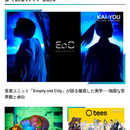
音楽ユニット「Empty old City」が語る徹底した美学──強固な世
界観と余白