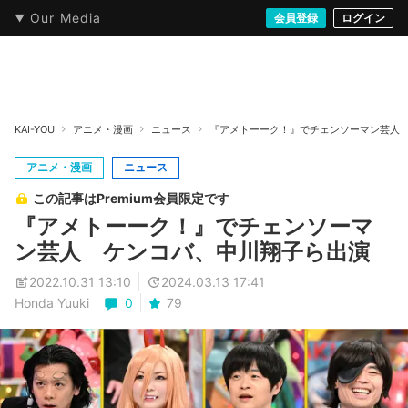
Our Media
本・文芸
情報化社会
アニメ・漫画
イラスト・アート
音楽・映像
会員登録
ゲーム
ログイン
ストリート
KAI-YOU
アニメ・漫画
ニュース
『アメトーーク！』でチェンソーマン芸人
アニメ・漫画
ニュース
この記事はPremium会員限定です
『アメトーーク！』でチェンソーマ
ン芸人 ケンコバ、中川翔子ら出演
2022.10.31 13:10
2024.03.13 17:41
Honda Yuuki
0
79