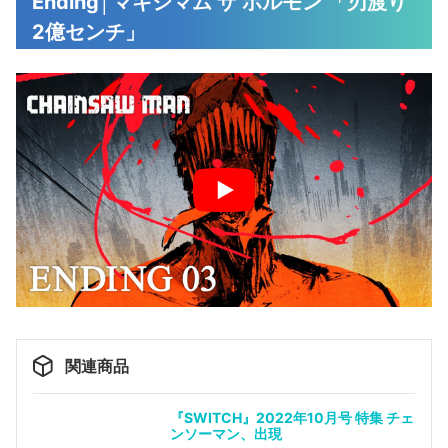
Ending│マキシマム ザ ホルモン 「刃渡り
2億センチ」
関連商品
『SWITCH』2022年10月号 特集 チェ
ンソーマン、出現