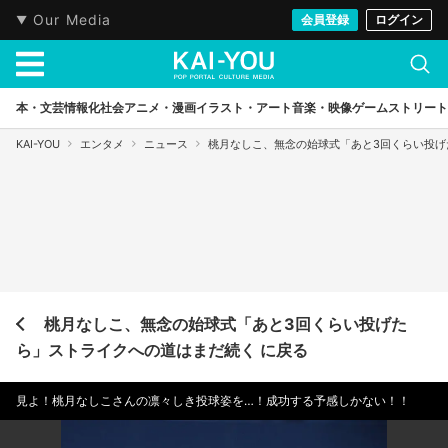
Our Media
会員登録
ログイン
本・文芸
情報化社会
アニメ・漫画
イラスト・アート
音楽・映像
ゲーム
ストリート
KAI-YOU
エンタメ
ニュース
桃月なしこ、無念の始球式「あと3回くらい投げ
桃月なしこ、無念の始球式「あと3回くらい投げた
ら」ストライクへの道はまだ続く に戻る
見よ！桃月なしこさんの凛々しき投球姿を…！成功する予感しかない！！