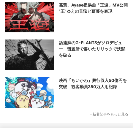
葛葉、Ayase提供曲「王道」MV公開
“王”ゆえの苦悩と葛藤を表現
舐達麻のG-PLANTSがソロデビュ
ー 留置所で書いたリリックで沈黙
を破る
映画『ちいかわ』興行収入50億円を
突破 観客動員350万人を記録
> 新着記事をもっと見る