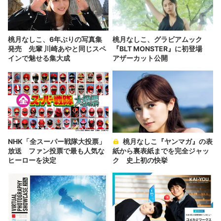
桃月なしこ、6年ぶりの写真集
桃月なしこ、グラビアムック
発売 先輩 川崎あやと同じスペ
『BLT MONSTER』に初登場
インで魅せる集大成
アザーカット公開
NHK「全スーパー戦隊大投票」
桃月なしこ『ヤンマガ』の表
放送 ファン投票で最も人気な
紙から裏表紙までを完全ジャッ
ヒーローを決定
ク 史上初の快挙