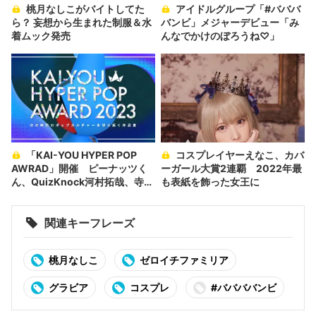
桃月なしこがバイトしてた
アイドルグループ「#バババ
ら？ 妄想から生まれた制服＆水
バンビ」メジャーデビュー「み
着ムック発売
んなでかけのぼろうね♡」
「KAI-YOU HYPER POP
コスプレイヤーえなこ、カバ
AWRAD」開催 ピーナッツく
ーガール大賞2連覇 2022年最
ん、QuizKnock河村拓哉、寺田
も表紙を飾った女王に
てら、桃月なしこが審査員
関連キーフレーズ
桃月なしこ
ゼロイチファミリア
グラビア
コスプレ
#ババババンビ