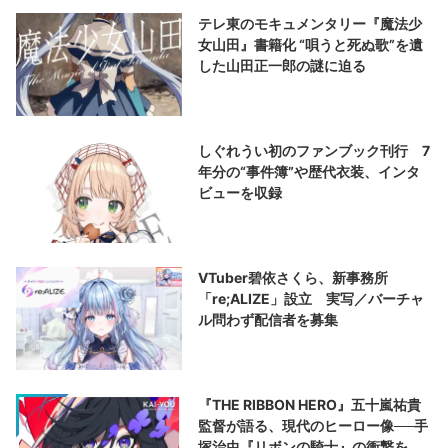
テレ東のモキュメンタリー『魔法少
女山田』書籍化 “唄うと死ぬ歌”を遺
した山田正一郎の謎に迫る
しぐれうい初のファンブック刊行 7
年分の“事件簿”や歴代衣装、インタ
ビューを収録
VTuber碧依さくら、新事務所
「re;ALIZE」設立 実写／バーチャ
ル問わず配信者を募集
『THE RIBBON HERO』五十嵐祐貴
監督が語る、現代のヒーロー像──手
塚治虫『リボンの騎士』の衝撃を再