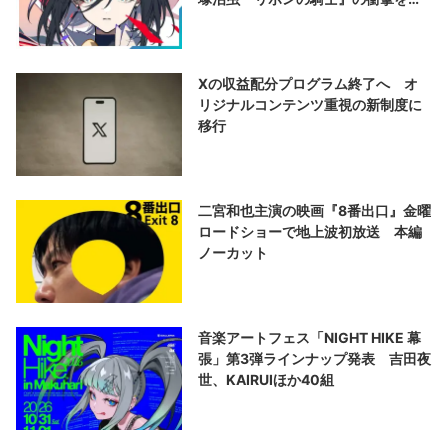
演する
Xの収益配分プログラム終了へ オ
リジナルコンテンツ重視の新制度に
移行
二宮和也主演の映画『8番出口』金曜
ロードショーで地上波初放送 本編
ノーカット
音楽アートフェス「NIGHT HIKE 幕
張」第3弾ラインナップ発表 吉田夜
世、KAIRUIほか40組