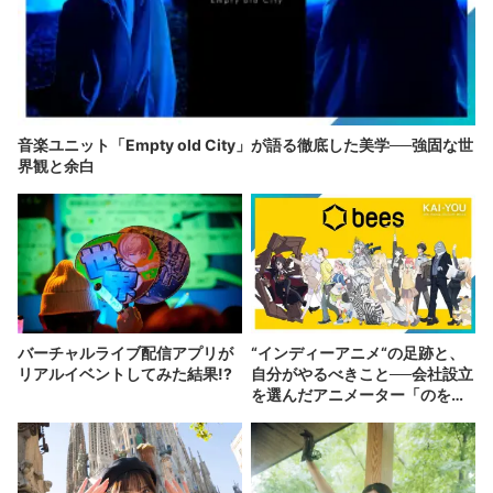
音楽ユニット「Empty old City」が語る徹底した美学──強固な世
界観と余白
バーチャルライブ配信アプリが
“インディーアニメ“の足跡と、
リアルイベントしてみた結果!?
自分がやるべきこと──会社設立
を選んだアニメーター「のを
か」の胸中