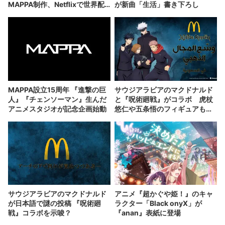
MAPPA制作、Netflixで世界配
が新曲「生活」書き下ろし
信
MAPPA設立15周年 『進撃の巨
サウジアラビアのマクドナルド
人』『チェンソーマン』生んだ
と『呪術廻戦』がコラボ 虎杖
アニメスタジオが記念企画始動
悠仁や五条悟のフィギュアも登
場
サウジアラビアのマクドナルド
アニメ『超かぐや姫！』のキャ
が日本語で謎の投稿 『呪術廻
ラクター「Black onyX」が
戦』コラボを示唆？
『anan』表紙に登場