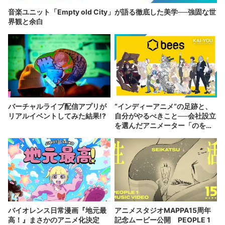
音楽ユニット「Empty old City」が語る徹底した美学──強固な世
界観と余白
バーチャルライブ配信アプリが
“インディーアニメ“の足跡と、
リアルイベントしてみた結果!?
自分がやるべきこと──会社設立
を選んだアニメーター「のを
か」の胸中
バイオレンス日常漫画『地元最
アニメスタジオMAPPA15周年
高！』まさかのアニメ化決定
記念ムービー公開 PEOPLE 1