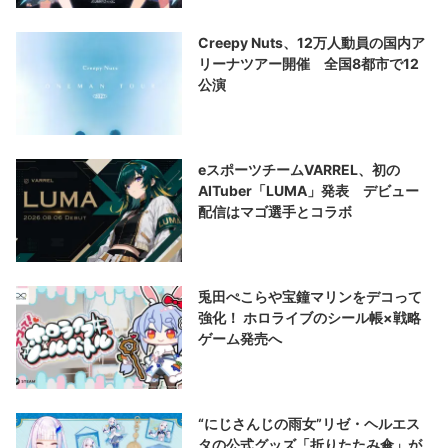
Creepy Nuts、12万人動員の国内ア
リーナツアー開催 全国8都市で12
公演
eスポーツチームVARREL、初の
AITuber「LUMA」発表 デビュー
配信はマゴ選手とコラボ
兎田ぺこらや宝鐘マリンをデコって
強化！ ホロライブのシール帳×戦略
ゲーム発売へ
“にじさんじの雨女”リゼ・ヘルエス
タの公式グッズ「折りたたみ傘」が