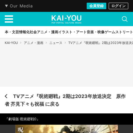
Our Media
会員登録
ログイン
本・文芸
情報化社会
アニメ・漫画
イラスト・アート
音楽・映像
ゲーム
ストリート
KAI-YOU
アニメ・漫画
ニュース
TVアニメ『呪術廻戦』2期は2023年放送
TVアニメ『呪術廻戦』2期は2023年放送決定 原作
者 芥見下々も祝福 に戻る
『劇場版 呪術廻戦0』