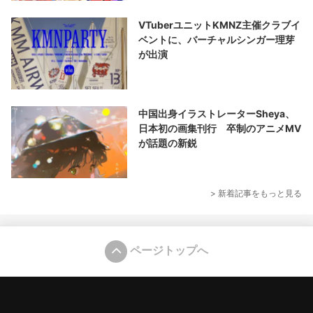
VTuberユニットKMNZ主催クラブイ
ベントに、バーチャルシンガー理芽
が出演
中国出身イラストレーターSheya、
日本初の画集刊行 卒制のアニメMV
が話題の新鋭
> 新着記事をもっと見る
ページトップへ