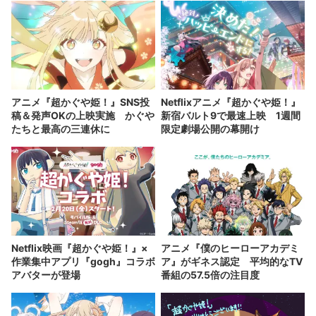
アニメ『超かぐや姫！』SNS投
Netflixアニメ『超かぐや姫！』
稿＆発声OKの上映実施 かぐや
新宿バルト9で最速上映 1週間
たちと最高の三連休に
限定劇場公開の幕開け
Netflix映画『超かぐや姫！』×
アニメ『僕のヒーローアカデミ
作業集中アプリ『gogh』コラボ
ア』がギネス認定 平均的なTV
アバターが登場
番組の57.5倍の注目度