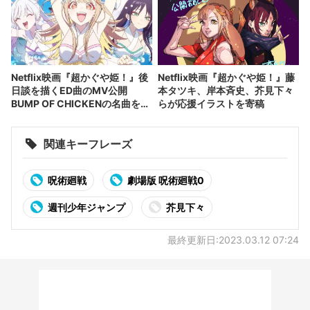
Netflix映画『超かぐや姫！』後
Netflix映画『超かぐや姫！』藤
日談を描くED曲のMV公開
本タツキ、岸本斉史、芥見下々
BUMP OF CHICKENの名曲をリ
らが応援イラストを寄稿
ミックス
関連キーフレーズ
呪術廻戦
劇場版 呪術廻戦0
週刊少年ジャンプ
芥見下々
最終更新日:2023.03.12 07:24