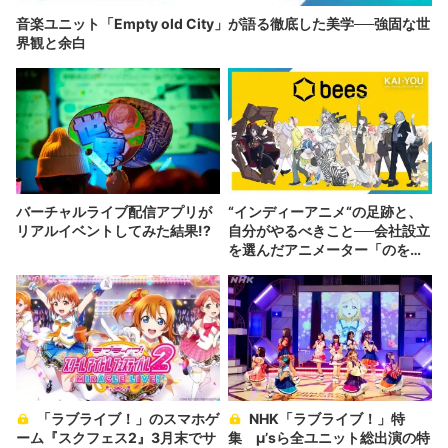
音楽ユニット「Empty old City」が語る徹底した美学──強固な世
界観と余白
バーチャルライブ配信アプリが
“インディーアニメ“の足跡と、
リアルイベントしてみた結果!?
自分がやるべきこと──会社設立
を選んだアニメーター「のを
か」の胸中
「ラブライブ！」のスマホゲ
NHK「ラブライブ！」特
ーム『スクフェス2』3月末でサ
集 μ’sら全ユニット総出演の特