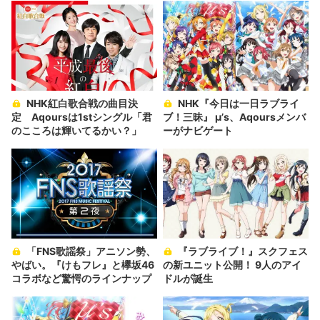
NHK紅白歌合戦の曲目決
NHK『今日は一日ラブライ
定 Aqoursは1stシングル「君
ブ！三昧』 μ’s、Aqoursメンバ
のこころは輝いてるかい？」
ーがナビゲート
「FNS歌謡祭」アニソン勢、
『ラブライブ！』スクフェス
やばい。『けもフレ』と欅坂46
の新ユニット公開！ 9人のアイ
コラボなど驚愕のラインナップ
ドルが誕生