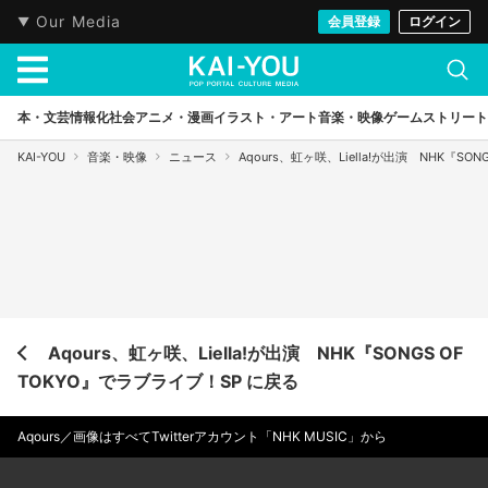
Our Media
会員登録
ログイン
本・文芸
情報化社会
アニメ・漫画
イラスト・アート
音楽・映像
ゲーム
ストリート
KAI-YOU
音楽・映像
ニュース
Aqours、虹ヶ咲、Liella!が出演 NHK『SO
Aqours、虹ヶ咲、Liella!が出演 NHK『SONGS OF
TOKYO』でラブライブ！SP に戻る
Aqours／画像はすべてTwitterアカウント「NHK MUSIC」から