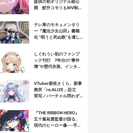
提供の初オリジナル曲公
開 鮫升コモリもMV制作
に参加
テレ東のモキュメンタリ
ー『魔法少女山田』書籍
化 “唄うと死ぬ歌”を遺し
た山田正一郎の謎に迫る
しぐれうい初のファンブ
ック刊行 7年分の“事件
簿”や歴代衣装、インタビ
ューを収録
VTuber碧依さくら、新事
務所「re;ALIZE」設立
実写／バーチャル問わず
配信者を募集
『THE RIBBON HERO』
五十嵐祐貴監督が語る、
現代のヒーロー像──手塚
治虫『リボンの騎士』の