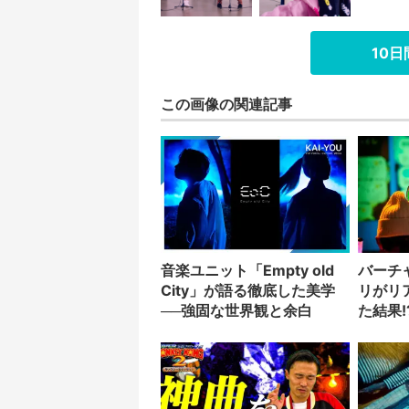
10
この画像の関連記事
音楽ユニット「Empty old
バーチ
City」が語る徹底した美学
リがリ
──強固な世界観と余白
た結果!