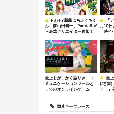
PUFFY新曲にもふくちゃ
『デュラララ!!×２ 承』1
ん、前山田健一、PandaBoY
月10
ら豪華クリエイター参加！
上映イ
最上もが、かく語りき コ
最上もが、新たな七変化
ミュニケーションツールと
に挑戦
してのオンラインゲーム
ッ！」
関連キーフレーズ