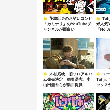
茨城出身のお笑いコンビ
Tohjiの「Rodeo」MV
「カミナリ」のYouTubeチ
米人気Y
ャンネルが面白い
「No 
ズリリ
木村拓哉、初ソロアルバ
ユースを熱狂させる
ム発売決定 稲葉浩志、小
Tohj
山田圭吾らが楽曲提供
ックステ