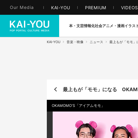
Our Media
KAI-YOU
PREMIUM
VIDEO
本・文芸
情報化社会
アニメ・漫画
イラス
KAI-YOU
音楽・映像
ニュース
最上もが「モモ」に
最上もが「モモ」になる OKAM
OKAMOMO'S「アイアムモモ」