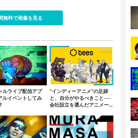
日間無料で画像を見る
ャルライブ配信アプ
“インディーアニメ“の足跡
アルイベントしてみ
と、自分がやるべきこと──
?
会社設立を選んだアニメー
ター「のをか」の胸中