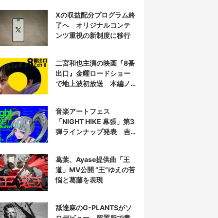
衝撃を再演する
Xの収益配分プログラム終
了へ オリジナルコンテ
ンツ重視の新制度に移行
二宮和也主演の映画『8番
出口』金曜ロードショー
で地上波初放送 本編ノ
ーカット
音楽アートフェス
「NIGHT HIKE 幕張」第3
弾ラインナップ発表 吉
田夜世、KAIRUIほか40組
葛葉、Ayase提供曲「王
道」MV公開 “王”ゆえの苦
悩と葛藤を表現
舐達麻のG-PLANTSがソ
ロデビュー 留置所で書