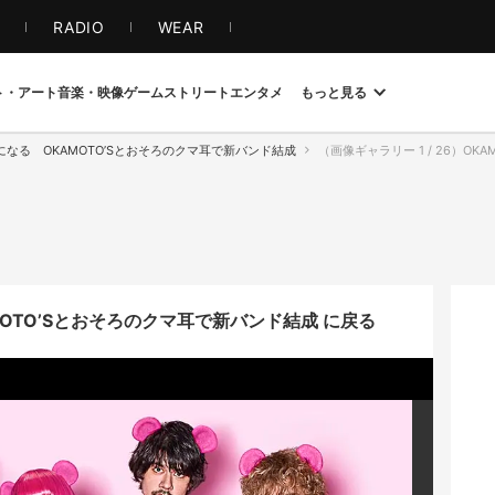
S
RADIO
WEAR
ト・アート
音楽・映像
ゲーム
ストリート
エンタメ
もっと見る
なる OKAMOTO’Sとおそろのクマ耳で新バンド結成
（画像ギャラリー 1 / 26）OK
OTO’Sとおそろのクマ耳で新バンド結成 に戻る