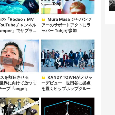
Mura Masa ジャパンツ
ouTubeチャンネル
アーのサポートアクトにラ
Jumper」でサプライ
ッパー Tohjiが参加
ース
KANDYTOWNがメジャ
i、世界に向けて放つミ
ーデビュー 世田谷に拠点
ープ『angel』
を置くヒップホップクルー