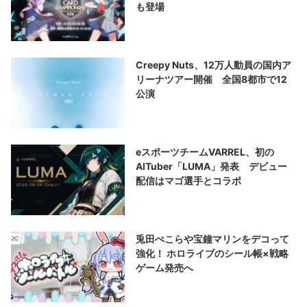
も登場
Creepy Nuts、12万人動員の国内ア
リーナツアー開催 全国8都市で12
公演
eスポーツチームVARREL、初の
AITuber「LUMA」発表 デビュー
配信はマゴ選手とコラボ
兎田ぺこらや宝鐘マリンをデコって
強化！ ホロライブのシール帳×戦略
ゲーム発売へ