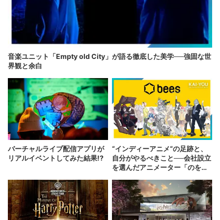
音楽ユニット「Empty old City」が語る徹底した美学──強固な世
界観と余白
バーチャルライブ配信アプリが
“インディーアニメ“の足跡と、
リアルイベントしてみた結果!?
自分がやるべきこと──会社設立
を選んだアニメーター「のを
か」の胸中