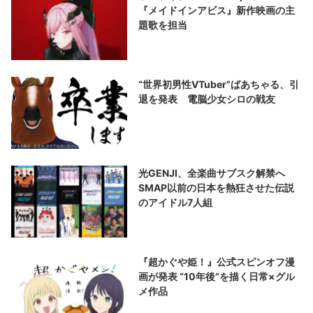
『メイドインアビス』新作映画の主
題歌を担当
“世界初男性VTuber”ばあちゃる、引
退を発表 電脳少女シロの戦友
光GENJI、全楽曲サブスク解禁へ
SMAP以前の日本を熱狂させた伝説
のアイドル7人組
『超かぐや姫！』公式スピンオフ漫
画が発表 “10年後”を描く日常×グル
メ作品