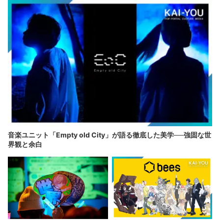
音楽ユニット「Empty old City」が語る徹底した美学──強固な世
界観と余白