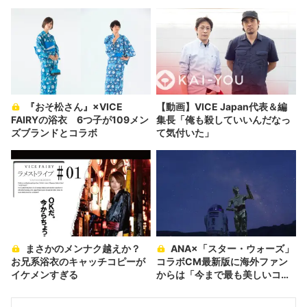
『おそ松さん』×VICE
【動画】VICE Japan代表＆編
FAIRYの浴衣 6つ子が109メン
集長「俺も殺していいんだなっ
ズブランドとコラボ
て気付いた」
まさかのメンナク越えか？
ANA×「スター・ウォーズ」
お兄系浴衣のキャッチコピーが
コラボCM最新版に海外ファン
イケメンすぎる
からは「今まで最も美しいコラ
ボ」