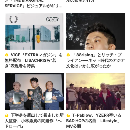
メ『THE MARGINAL
ルの状況と行方
SERVICE』ビジュアルがギリギ
リ
VICE『EXTRAマガジン』を
「88rising」とリッチ・ブ
無料配布 LISACHRISら“若
ライアン──ネット時代のアジア
き“表現者を特集
文化はいかに広がったか
下半身を露出して暴走した新
T-Pablow、YZERR率いる
人監督、小林勇貴の問題作『へ
BAD HOPの名曲「Lifestyle」
ドローバ』
MV公開