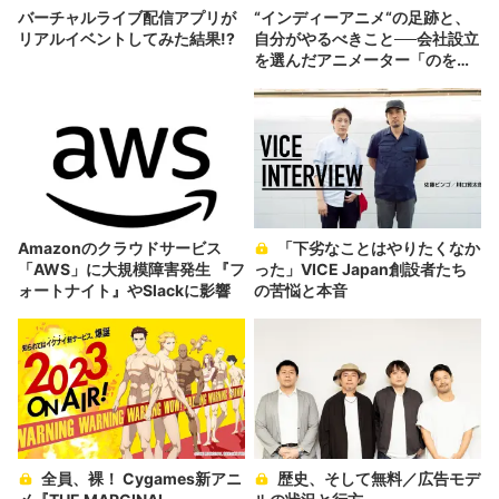
バーチャルライブ配信アプリが
“インディーアニメ“の足跡と、
リアルイベントしてみた結果!?
自分がやるべきこと──会社設立
を選んだアニメーター「のを
か」の胸中
Amazonのクラウドサービス
「下劣なことはやりたくなか
「AWS」に大規模障害発生 『フ
った」VICE Japan創設者たち
ォートナイト』やSlackに影響
の苦悩と本音
全員、裸！ Cygames新アニ
歴史、そして無料／広告モデ