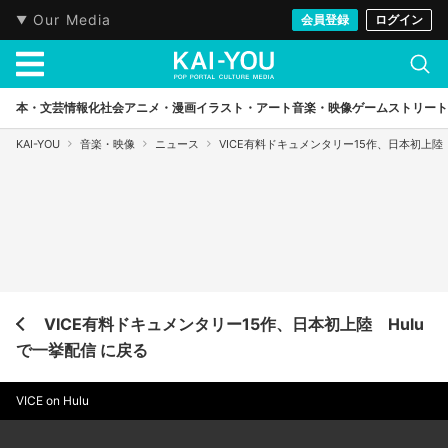
Our Media
会員登録
ログイン
本・文芸
情報化社会
アニメ・漫画
イラスト・アート
音楽・映像
ゲーム
ストリート
KAI-YOU
音楽・映像
ニュース
VICE有料ドキュメンタリー15作、日本初上陸 
VICE有料ドキュメンタリー15作、日本初上陸 Hulu
で一挙配信 に戻る
VICE on Hulu