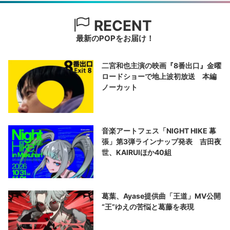
RECENT
最新のPOPをお届け！
二宮和也主演の映画『8番出口』金曜
ロードショーで地上波初放送 本編
ノーカット
音楽アートフェス「NIGHT HIKE 幕
張」第3弾ラインナップ発表 吉田夜
世、KAIRUIほか40組
葛葉、Ayase提供曲「王道」MV公開
“王”ゆえの苦悩と葛藤を表現