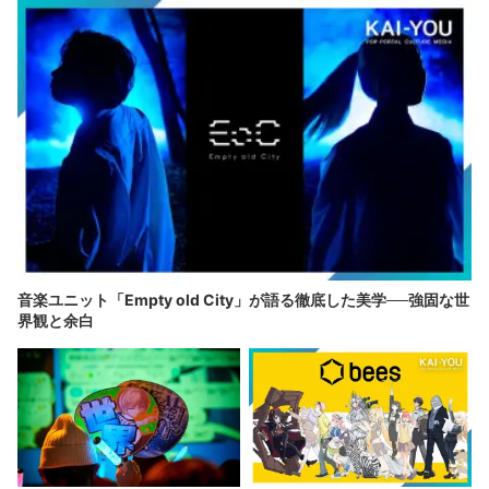
音楽ユニット「Empty old City」が語る徹底した美学──強固な世
界観と余白