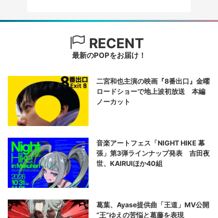
RECENT
最新のPOPをお届け！
二宮和也主演の映画『8番出口』金曜
ロードショーで地上波初放送 本編
ノーカット
音楽アートフェス「NIGHT HIKE 幕
張」第3弾ラインナップ発表 吉田夜
世、KAIRUIほか40組
葛葉、Ayase提供曲「王道」MV公開
“王”ゆえの苦悩と葛藤を表現