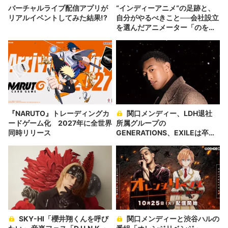
バーチャルライブ配信アプリが
“インディーアニメ“の足跡と、
リアルイベントしてみた結果!?
自分がやるべきこと──会社設立
を選んだアニメーター「のを
か」の胸中
『NARUTO』トレーディングカ
関口メンディー、LDH退社
ードゲーム化 2027年に全世界
所属グループの
同時リリース
GENERATIONS、EXILEは卒業
へ
SKY-HI「櫻井翔くんを呼び
関口メンディーと渋谷ハルの