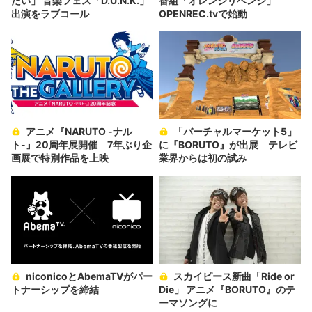
たい」 音楽フェス「D.U.N.K.」
番組「オレンジリベンジ」
出演をラブコール
OPENREC.tvで始動
アニメ『NARUTO -ナル
「バーチャルマーケット5」
ト-』20周年展開催 7年ぶり企
に『BORUTO』が出展 テレビ
画展で特別作品を上映
業界からは初の試み
niconicoとAbemaTVがパー
スカイピース新曲「Ride or
トナーシップを締結
Die」 アニメ『BORUTO』のテ
ーマソングに