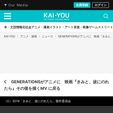
Our Media
会員登録
ログイン
本・文芸
情報化社会
アニメ・漫画
イラスト・アート
音楽・映像
ゲーム
ストリート
KAI-YOU
アニメ・漫画
ニュース
GENERATIONSがアニメに 映画『きみ
GENERATIONSがアニメに 映画『きみと、波にのれ
たら』その後を描くMV に戻る
（C）2019「きみと、波にのれたら」製作委員会