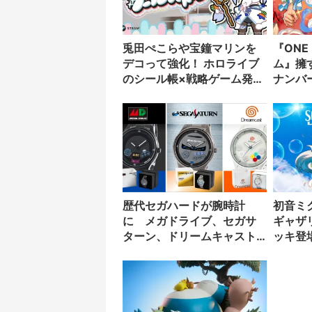
兎田ぺこらや宝鐘マリンを
『ONE
デコって強化！ ホロライブ
ム』擁
のシール帳×戦略ゲーム発売
ナンバ
へ
証を導
歴代セガハードが腕時計
初音ミ
に メガドライブ、セガサ
ギャザ
ターン、ドリームキャスト
ッキ登
を再現
量収録