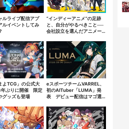
ャルライブ配信アプ
“インディーアニメ“の足跡
アルイベントしてみ
と、自分がやるべきこと──
?
会社設立を選んだアニメー
ター「のをか」の胸中
まよTCG」の公式大
eスポーツチームVARREL、
3年ぶりに開催 限定
初のAITuber「LUMA」発
やグッズも登場
表 デビュー配信はマゴ選
手とコラボ