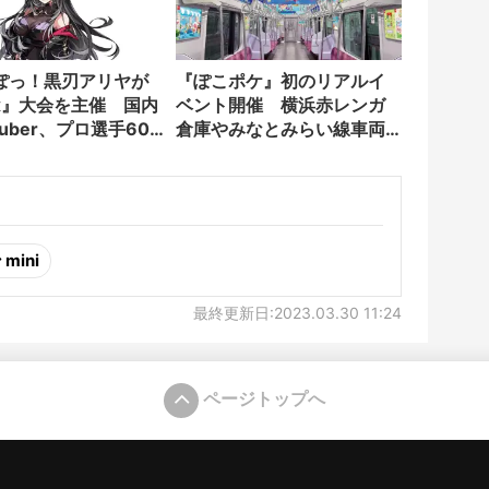
ぽっ！黒刃アリヤが
『ぽこポケ』初のリアルイ
ex』大会を主催 国内
ベント開催 横浜赤レンガ
uber、プロ選手60
倉庫やみなとみらい線車両
結
をジャック
mini
最終更新日:2023.03.30 11:24
ページトップへ