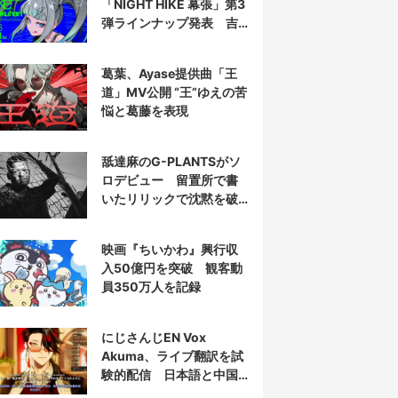
「NIGHT HIKE 幕張」第3
弾ラインナップ発表 吉
田夜世、KAIRUIほか40組
葛葉、Ayase提供曲「王
道」MV公開 “王”ゆえの苦
悩と葛藤を表現
舐達麻のG-PLANTSがソ
ロデビュー 留置所で書
いたリリックで沈黙を破
る
映画『ちいかわ』興行収
入50億円を突破 観客動
員350万人を記録
にじさんじEN Vox
Akuma、ライブ翻訳を試
験的配信 日本語と中国
語の字幕をリアルタイム