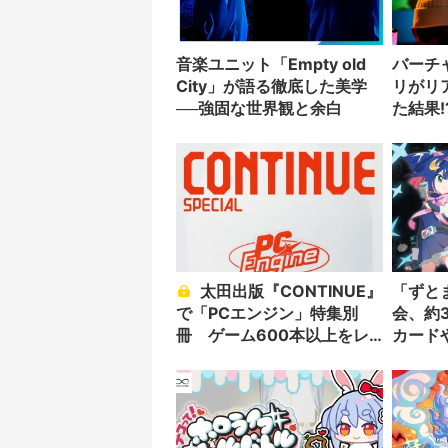
音楽ユニット「Empty old
バーチ
City」が語る徹底した美学
リがリ
──強固な世界観と余白
た結果!
太田出版『CONTINUE』
「ずと
で「PCエンジン」特集別
会、約
冊 ゲーム600本以上をレ
カード
ビュー