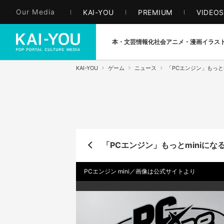
Our Media
KAI-YOU
PREMIUM
VIDEO
本・文芸
情報化社会
アニメ・漫画
イラス
KAI-YOU
ゲーム
ニュース
「PCエンジン」もっと
「PCエンジン」もっとminiにな
PCエンジン mini／画像は公式サイトより