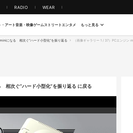
S
RADIO
WEAR
ト・アート
音楽・映像
ゲーム
ストリート
エンタメ
もっと見る
miniになる 相次ぐ“ハード小型化”を振り返る
（画像ギャラリー 1 / 37）PCエンジン
る 相次ぐ“ハード小型化”を振り返る に戻る