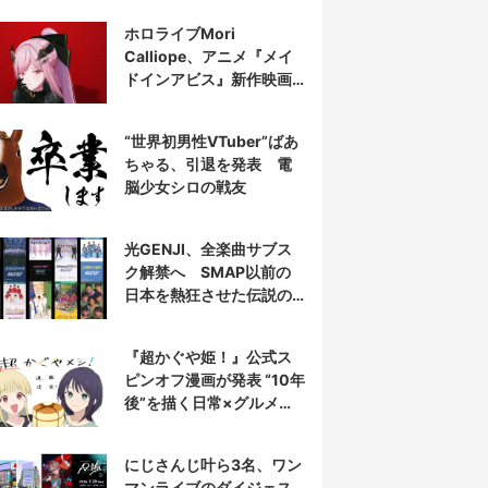
表示
ホロライブMori
Calliope、アニメ『メイ
ドインアビス』新作映画
の主題歌を担当
“世界初男性VTuber”ばあ
ちゃる、引退を発表 電
脳少女シロの戦友
光GENJI、全楽曲サブス
ク解禁へ SMAP以前の
日本を熱狂させた伝説の
アイドル7人組
『超かぐや姫！』公式ス
ピンオフ漫画が発表 “10年
後”を描く日常×グルメ作
品
にじさんじ叶ら3名、ワン
マンライブのダイジェス