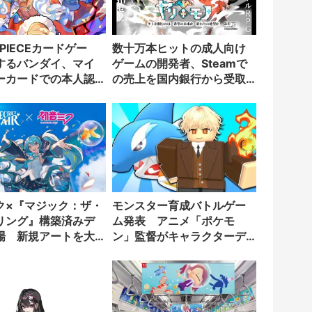
 PIECEカードゲー
数十万本ヒットの成人向け
するバンダイ、マイ
ゲームの開発者、Steamで
ーカードでの本人認
の売上を国内銀行から受取
入
拒否されたと報告
ク×『マジック：ザ・
モンスター育成バトルゲー
リング』構築済みデ
ム発表 アニメ「ポケモ
場 新規アートを大
ン」監督がキャラクターデ
ザイン担当