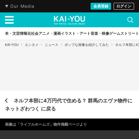
Our Media
会員登録
ログイン
本・文芸
情報化社会
アニメ・漫画
イラスト・アート
音楽・映像
ゲーム
ストリート
KAI-YOU
エンタメ
ニュース
ポップな画像を紹介してみた
ネルフ本部に4
ネルフ本部に4万円代で住める？ 群馬のエヴァ物件に
ネットざわつく に戻る
画像は「ライフルホームズ」物件掲載ページより