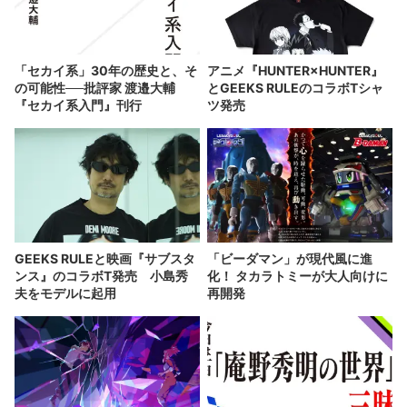
「セカイ系」30年の歴史と、そ
アニメ『HUNTER×HUNTER』
の可能性──批評家 渡邉大輔
とGEEKS RULEのコラボTシャ
『セカイ系入門』刊行
ツ発売
GEEKS RULEと映画『サブスタ
「ビーダマン」が現代風に進
ンス』のコラボT発売 小島秀
化！ タカラトミーが大人向けに
夫をモデルに起用
再開発