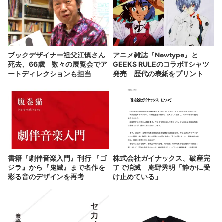
ブックデザイナー祖父江慎さん
アニメ雑誌『Newtype』と
死去、66歳 数々の展覧会でア
GEEKS RULEのコラボTシャツ
ートディレクションも担当
発売 歴代の表紙をプリント
書籍『劇伴音楽入門』刊行 『ゴ
株式会社ガイナックス、破産完
ジラ』から『鬼滅』まで名作を
了で消滅 庵野秀明「静かに受
彩る音のデザインを再考
け止めている」