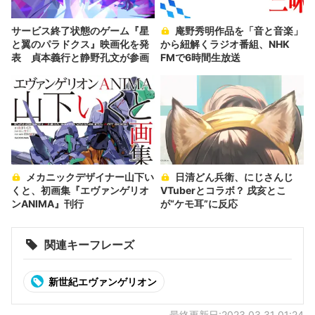
サービス終了状態のゲーム『星
庵野秀明作品を「音と音楽」
と翼のパラドクス』映画化を発
から紐解くラジオ番組、NHK
表 貞本義行と静野孔文が参画
FMで6時間生放送
メカニックデザイナー山下い
日清どん兵衛、にじさんじ
くと、初画集『エヴァンゲリオ
VTuberとコラボ？ 戌亥とこ
ンANIMA』刊行
が“ケモ耳”に反応
関連キーフレーズ
新世紀エヴァンゲリオン
最終更新日:2023.03.31 01:24