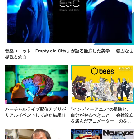
音楽ユニット「Empty old City」が語る徹底した美学──強固な世
界観と余白
バーチャルライブ配信アプリが
“インディーアニメ“の足跡と、
リアルイベントしてみた結果!?
自分がやるべきこと──会社設立
を選んだアニメーター「のを
か」の胸中