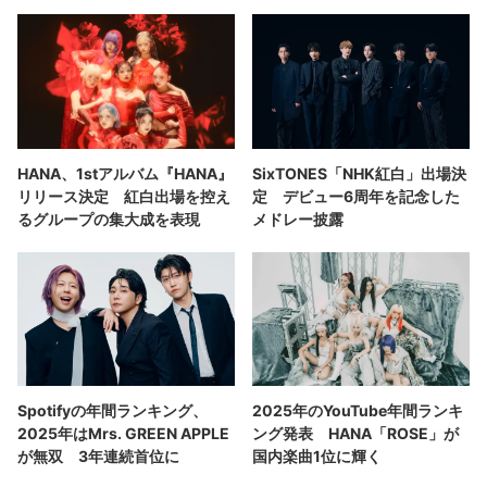
HANA、1stアルバム『HANA』
SixTONES「NHK紅白」出場決
リリース決定 紅白出場を控え
定 デビュー6周年を記念した
るグループの集大成を表現
メドレー披露
Spotifyの年間ランキング、
2025年のYouTube年間ランキ
2025年はMrs. GREEN APPLE
ング発表 HANA「ROSE」が
が無双 3年連続首位に
国内楽曲1位に輝く