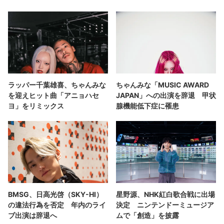
ラッパー千葉雄喜、ちゃんみな
ちゃんみな「MUSIC AWARD
を迎えヒット曲「アニョハセ
JAPAN」への出演を辞退 甲状
ヨ」をリミックス
腺機能低下症に罹患
BMSG、日高光啓（SKY-HI）
星野源、NHK紅白歌合戦に出場
の違法行為を否定 年内のライ
決定 ニンテンドーミュージア
ブ出演は辞退へ
ムで「創造」を披露