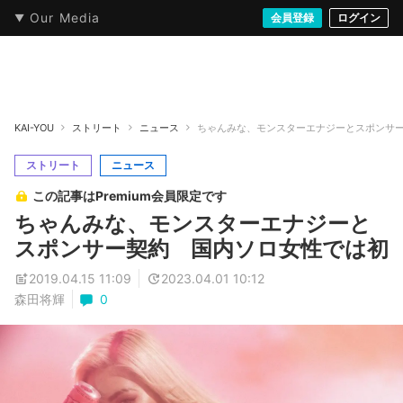
Our Media
本・文芸
情報化社会
アニメ・漫画
イラスト・アート
音楽・映像
会員登録
ゲーム
ログイン
ストリート
KAI-YOU
ストリート
ニュース
ちゃんみな、モンスターエナジーとスポンサ
ストリート
ニュース
この記事はPremium会員限定です
ちゃんみな、モンスターエナジーと
スポンサー契約 国内ソロ女性では初
2019.04.15 11:09
2023.04.01 10:12
森田将輝
0