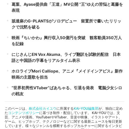
葛葉、Ayase提供曲「王道」MV公開 “王”ゆえの苦悩と葛藤を
表現
舐達麻のG-PLANTSがソロデビュー 留置所で書いたリリッ
クで沈黙を破る
映画『ちいかわ』興行収入50億円を突破 観客動員350万人
を記録
にじさんじEN Vox Akuma、ライブ翻訳を試験的配信 日本
語と中国語の字幕をリアルタイム表示
ホロライブMori Calliope、アニメ『メイドインアビス』新作
映画の主題歌を担当
“世界初男性VTuber”ばあちゃる、引退を発表 電脳少女シロ
の戦友
このページは、
株式会社カイユウ
に所属する
KAI-YOU編集部
が、独自に定め
た
コンテンツポリシー
に基づき制作・配信しています。 KAI-YOUでは、文
芸、アニメや漫画、YouTuberやVTuber、音楽や映像、イラストやアート、
ゲーム、ヒップホップ、テクノロジーなどに関する最新ニュースを毎日更新
しています。様々なジャンルを横断するポップカルチャーに関するインタビ