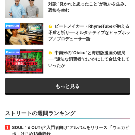
対談 “良かれと思ったこと“が呪いを生み、
恐怖を生む
ビートメイカー・RhymeTubeが抱える
Premium
矛盾と祈り──オルタナティブなヒップホッ
プ／プロデューサー論
中南米の“Otaku”と海賊版漫画の破局
Premium
──“違法な消費者”はいかにして合法化して
いったか
もっと見る
ストリートの週間ランキング
SOUL＇d OUTが“入門者向け”アルバムをリリース 「ウェカピ
ポ」はじめ13曲収録