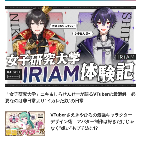
「女子研究大学」ニキ＆しろせんせーが語るVTuberの最適解 必
要なのは非日常より“イカレた奴”の日常
VTuberさえきやひろの最強キャラクター
デザイン術 アバター制作は好きだけじゃ
なく“嫌い”もブチ込む!?