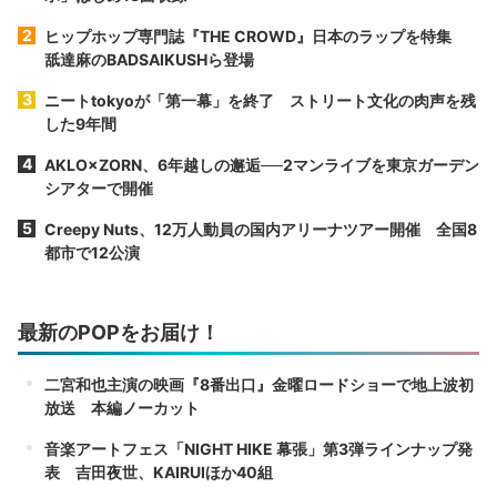
ヒップホップ専門誌『THE CROWD』日本のラップを特集
舐達麻のBADSAIKUSHら登場
ニートtokyoが「第一幕」を終了 ストリート文化の肉声を残
した9年間
AKLO×ZORN、6年越しの邂逅──2マンライブを東京ガーデン
シアターで開催
Creepy Nuts、12万人動員の国内アリーナツアー開催 全国8
都市で12公演
最新のPOPをお届け！
二宮和也主演の映画『8番出口』金曜ロードショーで地上波初
放送 本編ノーカット
音楽アートフェス「NIGHT HIKE 幕張」第3弾ラインナップ発
表 吉田夜世、KAIRUIほか40組