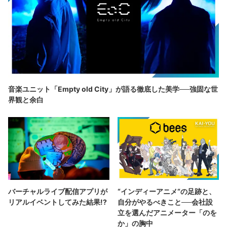
音楽ユニット「Empty old City」が語る徹底した美学──強固な世
界観と余白
バーチャルライブ配信アプリが
“インディーアニメ“の足跡と、
リアルイベントしてみた結果!?
自分がやるべきこと──会社設
立を選んだアニメーター「のを
か」の胸中