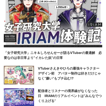
「女子研究大学」ニキ＆しろせんせーが語るVTuberの最適解 必
要なのは非日常より“イカレた奴”の日常
VTuberさえきやひろの最強キャラクター
デザイン術 アバター制作は好きだけじゃ
なく“嫌い”もブチ込む!?
配信者とリスナーの境界線がなくなった
日 IRIAMのリアルイベントは“みんなでつ
くり上げる”