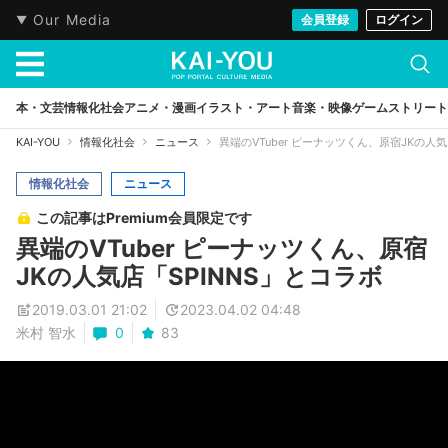
Our Media
会員登録
ログイン
本・文芸
情報化社会
アニメ・漫画
イラスト・アート
音楽・映像
ゲーム
ストリート
KAI-YOU
情報化社会
ニュース
異端のVTuber ピーナッツくん、原宿JKの人気
情報化社会
ニュース
この記事はPremium会員限定です
異端のVTuber ピーナッツくん、原宿
JKの人気店「SPINNS」とコラボ
2019.03.01 21:02
2023.04.02 04:48
米村 智水
0
83