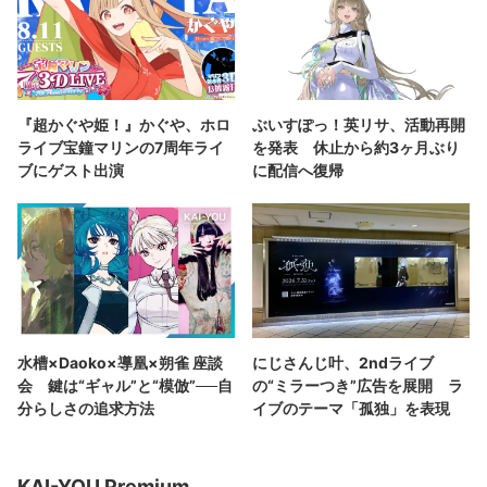
『超かぐや姫！』かぐや、ホロ
ぶいすぽっ！英リサ、活動再開
ライブ宝鐘マリンの7周年ライ
を発表 休止から約3ヶ月ぶり
ブにゲスト出演
に配信へ復帰
水槽×Daoko×導凰×朔雀 座談
にじさんじ叶、2ndライブ
会 鍵は“ギャル”と“模倣”──自
の“ミラーつき”広告を展開 ラ
分らしさの追求方法
イブのテーマ「孤独」を表現
KAI-YOU Premium