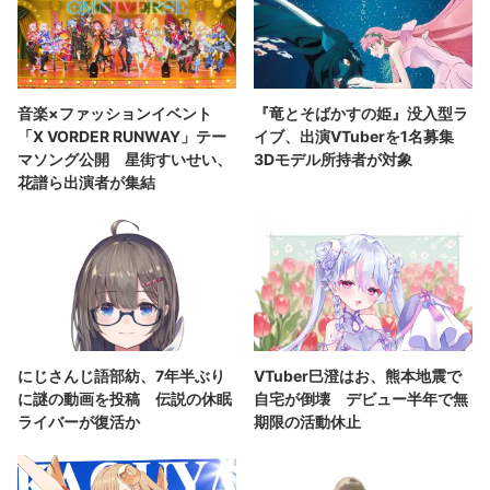
音楽×ファッションイベント
『竜とそばかすの姫』没入型ラ
「X VORDER RUNWAY」テー
イブ、出演VTuberを1名募集
マソング公開 星街すいせい、
3Dモデル所持者が対象
花譜ら出演者が集結
にじさんじ語部紡、7年半ぶり
VTuber巳澄はお、熊本地震で
に謎の動画を投稿 伝説の休眠
自宅が倒壊 デビュー半年で無
ライバーが復活か
期限の活動休止