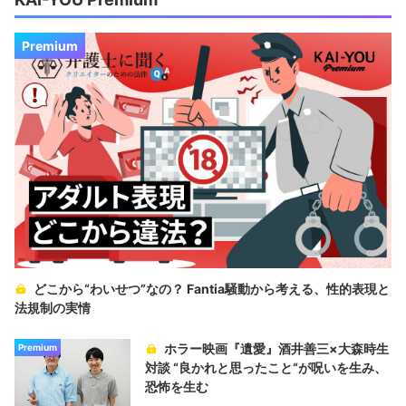
Premium
どこから“わいせつ”なの？ Fantia騒動から考える、性的表現と
法規制の実情
ホラー映画『遺愛』酒井善三×大森時生
Premium
対談 “良かれと思ったこと“が呪いを生み、
恐怖を生む