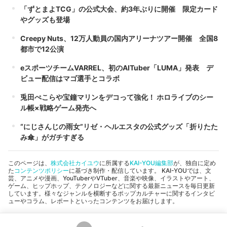
「ずとまよTCG」の公式大会、約3年ぶりに開催 限定カード
やグッズも登場
Creepy Nuts、12万人動員の国内アリーナツアー開催 全国8
都市で12公演
eスポーツチームVARREL、初のAITuber「LUMA」発表 デ
ビュー配信はマゴ選手とコラボ
兎田ぺこらや宝鐘マリンをデコって強化！ ホロライブのシー
ル帳×戦略ゲーム発売へ
“にじさんじの雨女”リゼ・ヘルエスタの公式グッズ「折りたた
み傘」がガチすぎる
このページは、
株式会社カイユウ
に所属する
KAI-YOU編集部
が、独自に定め
た
コンテンツポリシー
に基づき制作・配信しています。 KAI-YOUでは、文
芸、アニメや漫画、YouTuberやVTuber、音楽や映像、イラストやアート、
ゲーム、ヒップホップ、テクノロジーなどに関する最新ニュースを毎日更新
しています。様々なジャンルを横断するポップカルチャーに関するインタビ
ューやコラム、レポートといったコンテンツをお届けします。