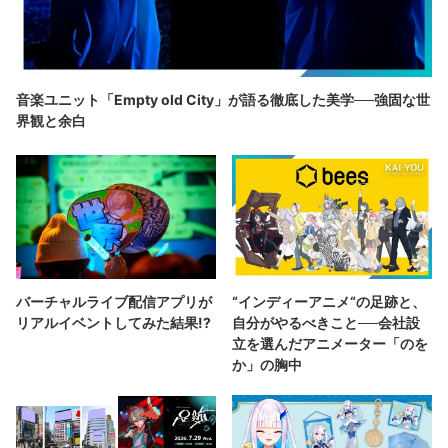
音楽ユニット「Empty old City」が語る徹底した美学──強固な世
界観と余白
バーチャルライブ配信アプリが
“インディーアニメ“の足跡と、
リアルイベントしてみた結果!?
自分がやるべきこと──会社設
立を選んだアニメーター「のを
か」の胸中