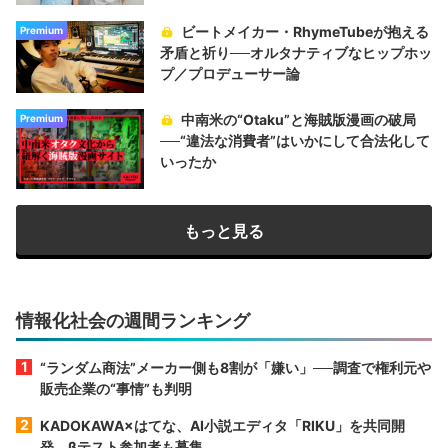
ビートメイカー・RhymeTubeが抱える
Premium
矛盾と祈り──オルタナティブなヒップホッ
プ／プロデューサー論
中南米の“Otaku”と海賊版漫画の破局
Premium
──“違法な消費者”はいかにして合法化して
いったか
もっと見る
情報化社会の週間ランキング
“ランダム商法”メーカー側も8割が「嫌い」──調査で権利元や
販売企業の“事情”も判明
KADOKAWA×はてな、AI小説エディタ「RIKU」を共同開
発 βテスト参加者も募集