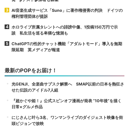
AI音楽生成サービス「Suno」に著作権侵害の判決 ドイツの
権利管理団体が提訴
ホロライブ所属タレントへの誹謗中傷、1投稿150万円で示
談 私生活を巡る卑猥な憶測も
ChatGPTの性的チャット機能「アダルトモード」導入を無期
限延期 英メディアが報道
最新のPOPをお届け！
光GENJI、全楽曲サブスク解禁へ SMAP以前の日本を熱狂さ
せた伝説のアイドル7人組
『超かぐや姫！』公式スピンオフ漫画が発表 “10年後”を描く
日常×グルメ作品
にじさんじ叶ら3名、ワンマンライブのダイジェスト映像を街
頭ビジョンで放映