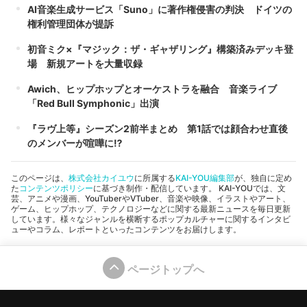
AI音楽生成サービス「Suno」に著作権侵害の判決 ドイツの
権利管理団体が提訴
初音ミク×『マジック：ザ・ギャザリング』構築済みデッキ登
場 新規アートを大量収録
Awich、ヒップホップとオーケストラを融合 音楽ライブ
「Red Bull Symphonic」出演
『ラヴ上等』シーズン2前半まとめ 第1話では顔合わせ直後
のメンバーが喧嘩に⁉︎
このページは、
株式会社カイユウ
に所属する
KAI-YOU編集部
が、独自に定め
た
コンテンツポリシー
に基づき制作・配信しています。 KAI-YOUでは、文
芸、アニメや漫画、YouTuberやVTuber、音楽や映像、イラストやアート、
ゲーム、ヒップホップ、テクノロジーなどに関する最新ニュースを毎日更新
しています。様々なジャンルを横断するポップカルチャーに関するインタビ
ューやコラム、レポートといったコンテンツをお届けします。
ページトップへ