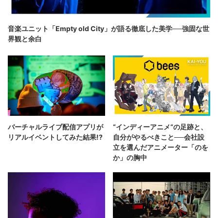
音楽ユニット「Empty old City」が語る徹底した美学──強固な世
界観と余白
バーチャルライブ配信アプリが
“インディーアニメ“の足跡と、
リアルイベントしてみた結果!?
自分がやるべきこと──会社設
立を選んだアニメーター「のを
か」の胸中