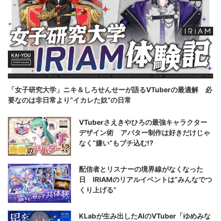
「女子研究大学」ニキ＆しろせんせーが語るVTuberの最適解 必
要なのは非日常より“イカレた奴”の日常
VTuberさえきやひろの最強キャラクター
デザイン術 アバター制作は好きだけじゃ
なく“嫌い”もブチ込む!?
配信者とリスナーの境界線がなくなった
日 IRIAMのリアルイベントは“みんなでつ
くり上げる”
KLabが生み出したAIのVTuber「ゆめみな