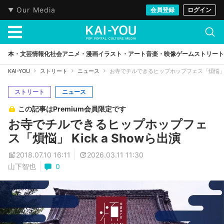
Our Media
会員登録
ログイン
本・文芸
情報化社会
アニメ・漫画
イラスト・アート
音楽・映像
ゲーム
ストリート
KAI-YOU
ストリート
ニュース
お寺でチルできるヒップホップフェス「煩悩」 Ki
ストリート
ニュース
この記事はPremium会員限定です
お寺でチルできるヒップホップフェ
ス「煩悩」 Kick a Showら出演
2018.07.10 16:11
2026.03.11 11:30
山下智也
0