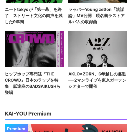
ニートtokyoが「第一幕」を終
ラッパーYoung zetton「陰謀
了 ストリート文化の肉声を残
論」MV公開 現名義ラストア
した9年間
ルバムの収録曲
ヒップホップ専門誌『THE
AKLO×ZORN、6年越しの邂逅
CROWD』日本のラップを特
──2マンライブを東京ガーデン
集 舐達麻のBADSAIKUSHら
シアターで開催
登場
KAI-YOU Premium
Premium