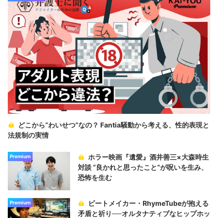
どこから“わいせつ”なの？ Fantia騒動から考える、性的表現と
法規制の実情
ホラー映画『遺愛』酒井善三×大森時生
Premium
対談 “良かれと思ったこと“が呪いを生み、
恐怖を生む
ビートメイカー・RhymeTubeが抱える
Premium
矛盾と祈り──オルタナティブなヒップホッ