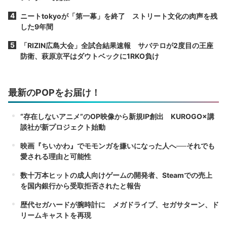
ニートtokyoが「第一幕」を終了 ストリート文化の肉声を残
した9年間
「RIZIN広島大会」全試合結果速報 サバテロが2度目の王座
防衛、萩原京平はダウトベックに1RKO負け
最新のPOPをお届け！
“存在しないアニメ”のOP映像から新規IP創出 KUROGO×講
談社が新プロジェクト始動
映画『ちいかわ』でモモンガを嫌いになった人へ──それでも
愛される理由と可能性
数十万本ヒットの成人向けゲームの開発者、Steamでの売上
を国内銀行から受取拒否されたと報告
歴代セガハードが腕時計に メガドライブ、セガサターン、ド
リームキャストを再現