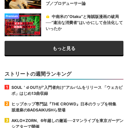
プ／プロデューサー論
中南米の“Otaku”と海賊版漫画の破局
Premium
──“違法な消費者”はいかにして合法化して
いったか
もっと見る
ストリートの週間ランキング
SOUL＇d OUTが“入門者向け”アルバムをリリース 「ウェカピ
ポ」はじめ13曲収録
ヒップホップ専門誌『THE CROWD』日本のラップを特集
舐達麻のBADSAIKUSHら登場
AKLO×ZORN、6年越しの邂逅──2マンライブを東京ガーデン
シアターで開催