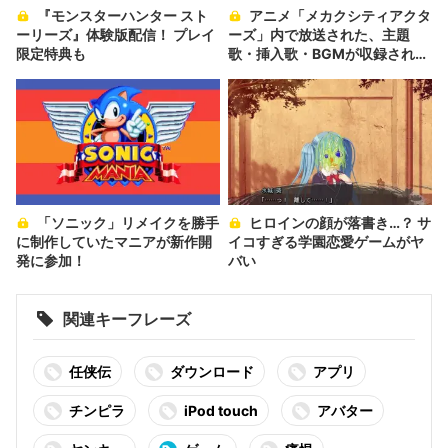
『モンスターハンター スト
アニメ「メカクシティアクタ
ーリーズ』体験版配信！ プレイ
ーズ」内で放送された、主題
限定特典も
歌・挿入歌・BGMが収録された
アルバムの全76楽曲の一斉配信
が決定
「ソニック」リメイクを勝手
ヒロインの顔が落書き…？ サ
に制作していたマニアが新作開
イコすぎる学園恋愛ゲームがヤ
発に参加！
バい
関連キーフレーズ
任侠伝
ダウンロード
アプリ
チンピラ
iPod touch
アバター