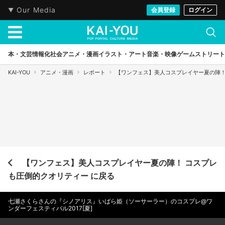
Our Media
会員登録
ログイン
本・文芸
情報化社会
アニメ・漫画
イラスト・アート
音楽・映像
ゲーム
ストリート
KAI-YOU
アニメ・漫画
レポート
【ワンフェス】美人コスプレイヤー夏の陣！
【ワンフェス】美人コスプレイヤー夏の陣！ コスプレ
も圧倒的クオリティー に戻る
七瀬さくらさんの『シノアリス』いばら姫（ソーサーラー）のコスプレ@ワ
ンダーフェスティバル2017[夏]