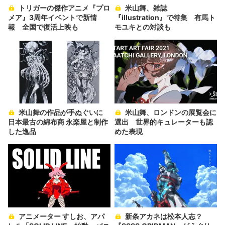
トリガーの傑作アニメ『プロ
米山舞、雑誌
メア』3周年イベントで新情
『illustration』で特集 有馬ト
報 全国で復活上映も
モユキとの対談も
米山舞の作品が手ぬぐいに
米山舞、ロンドンの展覧会に
日本最古の綿布商 永楽屋と制作
選出 世界的キュレーターも認
した逸品
めた表現
アニメーター すしお、アパ
新条アカネは松本人志？