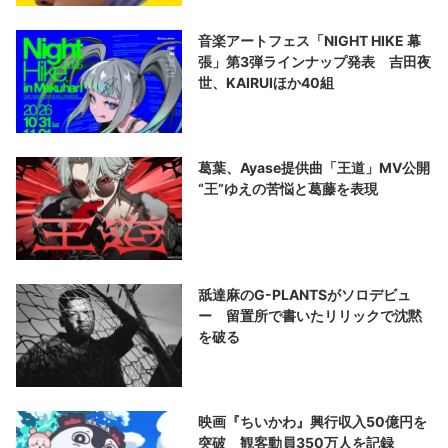
音楽アートフェス「NIGHT HIKE 幕
張」第3弾ラインナップ発表 吉田夜
世、KAIRUIほか40組
葛葉、Ayase提供曲「王道」MV公開
“王”ゆえの苦悩と葛藤を表現
舐達麻のG-PLANTSがソロデビュ
ー 留置所で書いたリリックで沈黙
を破る
映画『ちいかわ』興行収入50億円を
突破 観客動員350万人を記録