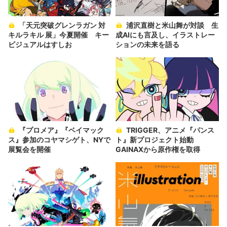
「天元突破グレンラガン 対
浦沢直樹と米山舞が対談 生
キルラキル 展」今夏開催 キー
成AIにも言及し、イラストレー
ビジュアルはすしお
ションの未来を語る
『プロメア』『ベイマック
TRIGGER、アニメ『パンス
ス』参加のコヤマシゲト、NYで
ト』新プロジェクト始動
展覧会を開催
GAINAXから原作権を取得