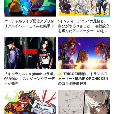
バーチャルライブ配信アプリが
“インディーアニメ“の足跡と、
リアルイベントしてみた結果!?
自分がやるべきこと──会社設立
を選んだアニメーター「のを
か」の胸中
『キルラキル』×glambコラボ
TRIGGER制作、トランスフ
が力強い！ スカジャンやフーデ
ォーマー×BUMP OF CHICKEN
ィが発売
のコラボ映像解禁