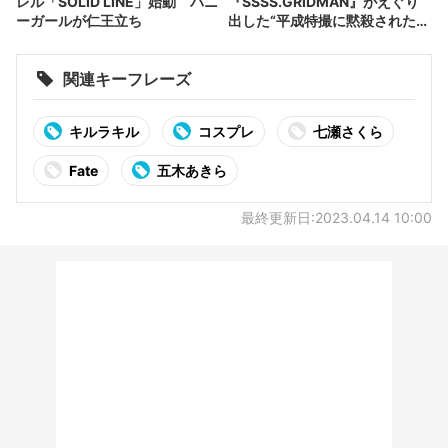
レル「SOLID LINE」始動 バニ
『SSSS.GRIDMAN』がえぐり
ーガールが仁王立ち
出した“平成特撮に黙殺された
嘘”
関連キーフレーズ
キルラキル
コスプレ
七瀬さくら
Fate
五木あきら
最終更新日:2023.04.14 10:00