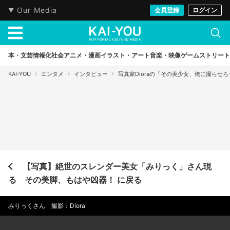
Our Media
会員登録
ログイン
本・文芸
情報化社会
アニメ・漫画
イラスト・アート
音楽・映像
ゲーム
ストリート
KAI-YOU
エンタメ
インタビュー
写真家Dioraの「その美少女、俺に撮らせ
【写真】絶世のスレンダー美女「みりっく」さん現
る その美脚、もはや凶器！ に戻る
みりっくさん 撮影：Diora