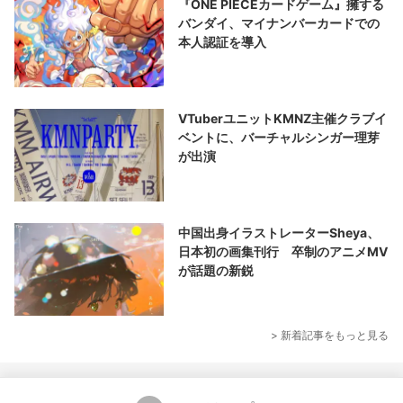
『ONE PIECEカードゲーム』擁する
バンダイ、マイナンバーカードでの
本人認証を導入
VTuberユニットKMNZ主催クラブイ
ベントに、バーチャルシンガー理芽
が出演
中国出身イラストレーターSheya、
日本初の画集刊行 卒制のアニメMV
が話題の新鋭
> 新着記事をもっと見る