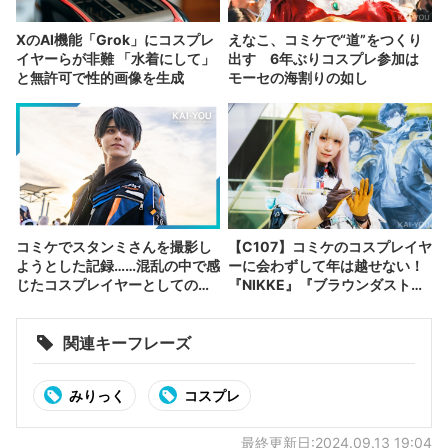
XのAI機能「Grok」にコスプレ
えなこ、コミケで“道”をつくり
イヤーらが非難 「水着にして」
出す 6年ぶりコスプレ参加は
と無許可で性的画像を生成
モーセの海割りの如し
コミケでスタンミさんを撮影し
【C107】コミケのコスプレイヤ
ようとした記録……混乱の中で感
ーに会わずして年は越せない！
じたコスプレイヤーとしての躍
『NIKKE』『ブラウンダスト
進
2』など集結
関連キーフレーズ
みりっく
コスプレ
最終更新日:2024.09.13 19:04