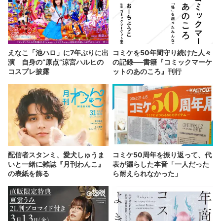
えなこ「池ハロ」に7年ぶりに出
コミケを50年間守り続けた人々
演 自身の“原点”涼宮ハルヒの
の記録──書籍『コミックマーケ
コスプレ披露
ットのあのころ』刊行
配信者スタンミ、愛犬しゅうま
コミケ50周年を振り返って、代
いと一緒に雑誌『月刊わんこ』
表が漏らした本音「一人だった
の表紙を飾る
ら耐えられなかった」