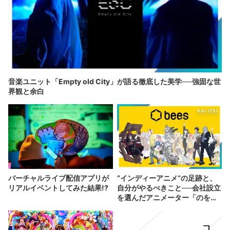
音楽ユニット「Empty old City」が語る徹底した美学──強固な世
界観と余白
バーチャルライブ配信アプリが
“インディーアニメ“の足跡と、
リアルイベントしてみた結果!?
自分がやるべきこと──会社設立
を選んだアニメーター「のを
か」の胸中