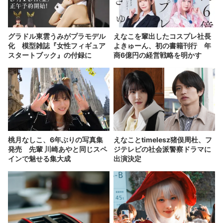
グラドル東雲うみがプラモデル
えなこを輩出したコスプレ社長
化 模型雑誌『女性フィギュア
よきゅーん、初の書籍刊行 年
スタートブック』の付録に
商6億円の経営戦略を明かす
桃月なしこ、6年ぶりの写真集
えなことtimelesz猪俣周杜、フ
発売 先輩 川崎あやと同じスペ
ジテレビの社会派警察ドラマに
インで魅せる集大成
出演決定