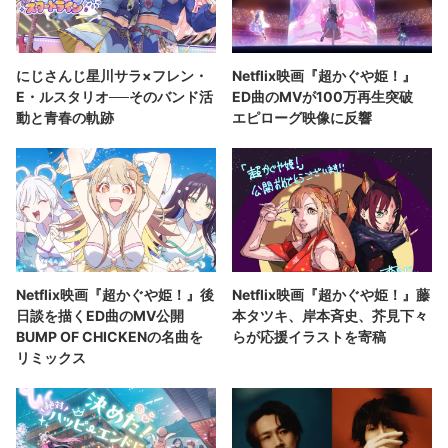
にじさんじ星川サラ×フレン・
Netflix映画『超かぐや姫！』
E・ルスタリオ──そのバンド活
ED曲のMVが100万再生突破
動と青春の軌跡
エピローグ映像に反響
Netflix映画『超かぐや姫！』後
Netflix映画『超かぐや姫！』藤
日談を描くED曲のMV公開
本タツキ、岸本斉史、芥見下々
BUMP OF CHICKENの名曲を
らが応援イラストを寄稿
リミックス