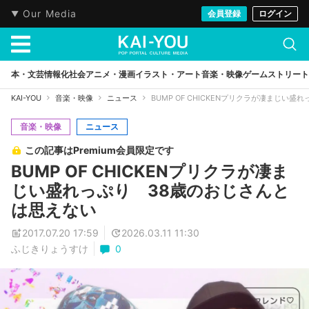
Our Media
会員登録
ログイン
本・文芸
情報化社会
アニメ・漫画
イラスト・アート
音楽・映像
ゲーム
ストリート
KAI-YOU
音楽・映像
ニュース
BUMP OF CHICKENプリクラが凄まじい
音楽・映像
ニュース
この記事はPremium会員限定です
BUMP OF CHICKENプリクラが凄ま
じい盛れっぷり 38歳のおじさんと
は思えない
2017.07.20 17:59
2026.03.11 11:30
ふじきりょうすけ
0