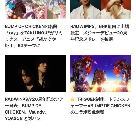
BUMP OF CHICKENの名曲
RADWIMPS、NHK紅白に出場
「ray」をTAKU INOUEがリミ
決定 メジャーデビュー20周
ックス アニメ『超かぐや
年記念メドレーを披露
姫！』EDテーマに
RADWINPSが20周年記念ツア
TRIGGER制作、トランスフ
ー発表 BUMP OF
ォーマー×BUMP OF CHICKEN
CHICKEN、Vaundy、
のコラボ映像解禁
YOASOBIと対バン