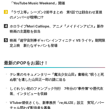
「YouTube Music Weekend」開催
『ラヴ上等』シーズン2前半まとめ 第1話では顔合わせ直後
のメンバーが喧嘩に⁉︎
ホロライブMori Calliope、アニメ『メイドインアビス』新作
映画の主題歌を担当
映画『超宇宙刑事ギャバン インフィニティ VS ライヤ』期間限
定上映 新たなギャバンも登場
最新のPOPをお届け！
テレ東のモキュメンタリー『魔法少女山田』書籍化 “唄うと死
ぬ歌”を遺した山田正一郎の謎に迫る
しぐれうい初のファンブック刊行 7年分の“事件簿”や歴代衣
装、インタビューを収録
VTuber碧依さくら、新事務所「re;ALIZE」設立 実写／バー
チャル問わず配信者を募集