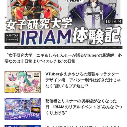
「女子研究大学」ニキ＆しろせんせーが語るVTuberの最適解 必
要なのは非日常より“イカレた奴”の日常
VTuberさえきやひろの最強キャラクター
デザイン術 アバター制作は好きだけじゃ
なく“嫌い”もブチ込む!?
配信者とリスナーの境界線がなくなった
日 IRIAMのリアルイベントは“みんなでつ
くり上げる”