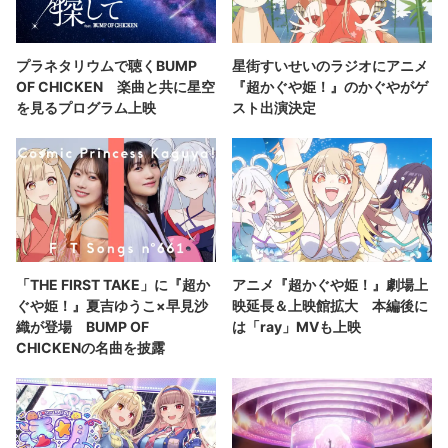
プラネタリウムで聴くBUMP
星街すいせいのラジオにアニメ
OF CHICKEN 楽曲と共に星空
『超かぐや姫！』のかぐやがゲ
を見るプログラム上映
スト出演決定
「THE FIRST TAKE」に『超か
アニメ『超かぐや姫！』劇場上
ぐや姫！』夏吉ゆうこ×早見沙
映延長＆上映館拡大 本編後に
織が登場 BUMP OF
は「ray」MVも上映
CHICKENの名曲を披露