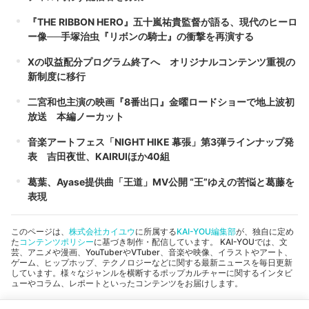
『THE RIBBON HERO』五十嵐祐貴監督が語る、現代のヒーロ
ー像──手塚治虫『リボンの騎士』の衝撃を再演する
Xの収益配分プログラム終了へ オリジナルコンテンツ重視の
新制度に移行
二宮和也主演の映画『8番出口』金曜ロードショーで地上波初
放送 本編ノーカット
音楽アートフェス「NIGHT HIKE 幕張」第3弾ラインナップ発
表 吉田夜世、KAIRUIほか40組
葛葉、Ayase提供曲「王道」MV公開 “王”ゆえの苦悩と葛藤を
表現
このページは、
株式会社カイユウ
に所属する
KAI-YOU編集部
が、独自に定め
た
コンテンツポリシー
に基づき制作・配信しています。 KAI-YOUでは、文
芸、アニメや漫画、YouTuberやVTuber、音楽や映像、イラストやアート、
ゲーム、ヒップホップ、テクノロジーなどに関する最新ニュースを毎日更新
しています。様々なジャンルを横断するポップカルチャーに関するインタビ
ューやコラム、レポートといったコンテンツをお届けします。