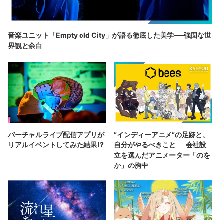
音楽ユニット「Empty old City」が語る徹底した美学──強固な世
界観と余白
バーチャルライブ配信アプリが
“インディーアニメ“の足跡と、
リアルイベントしてみた結果!?
自分がやるべきこと──会社設
立を選んだアニメーター「のを
か」の胸中