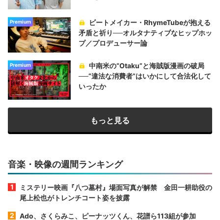
ビートメイカー・RhymeTubeが抱える
Premium
矛盾と祈り──オルタナティブなヒップホッ
プ／プロデューサー論
中南米の“Otaku”と海賊版漫画の破局
Premium
──“違法な消費者”はいかにして合法化して
いったか
もっと見る
音楽・映像の週間ランキング
ミステリー映画『八つ墓村』場面写真が解禁 金田一耕助役の
尾上松也がトレンチコート姿を披露
Ado、さくらみこ、ピーナッツくん、花譜ら113組が参加