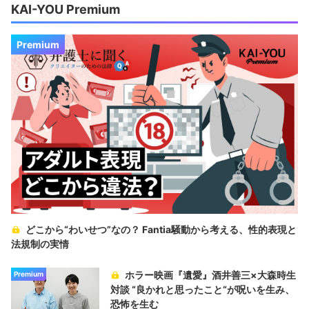
KAI-YOU Premium
Premium
どこから“わいせつ”なの？ Fantia騒動から考える、性的表現と
法規制の実情
ホラー映画『遺愛』酒井善三×大森時生
Premium
対談 “良かれと思ったこと“が呪いを生み、
恐怖を生む