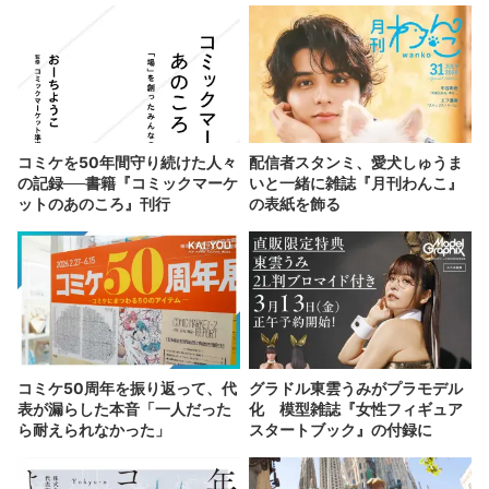
コミケを50年間守り続けた人々
配信者スタンミ、愛犬しゅうま
の記録──書籍『コミックマーケ
いと一緒に雑誌『月刊わんこ』
ットのあのころ』刊行
の表紙を飾る
コミケ50周年を振り返って、代
グラドル東雲うみがプラモデル
表が漏らした本音「一人だった
化 模型雑誌『女性フィギュア
ら耐えられなかった」
スタートブック』の付録に