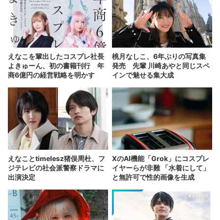
えなこを輩出したコスプレ社長
桃月なしこ、6年ぶりの写真集
よきゅーん、初の書籍刊行 年
発売 先輩 川崎あやと同じスペ
商6億円の経営戦略を明かす
インで魅せる集大成
えなことtimelesz猪俣周杜、フ
XのAI機能「Grok」にコスプレ
ジテレビの社会派警察ドラマに
イヤーらが非難 「水着にして」
出演決定
と無許可で性的画像を生成