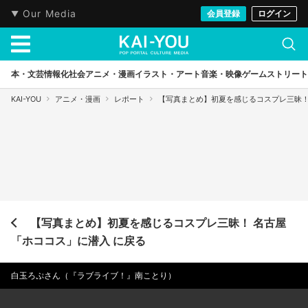
Our Media
会員登録
ログイン
本・文芸
情報化社会
アニメ・漫画
イラスト・アート
音楽・映像
ゲーム
ストリート
KAI-YOU
アニメ・漫画
レポート
【写真まとめ】初夏を感じるコスプレ三昧！
【写真まとめ】初夏を感じるコスプレ三昧！ 名古屋
「ホココス」に潜入 に戻る
白玉ろぷさん（『ラブライブ！』南ことり）