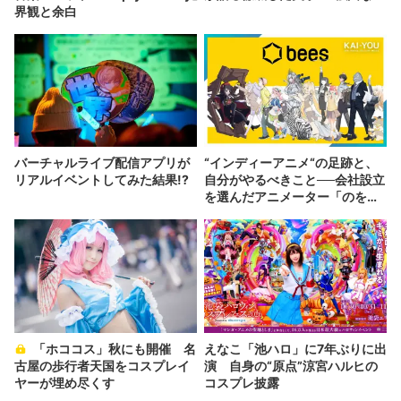
界観と余白
バーチャルライブ配信アプリが
“インディーアニメ“の足跡と、
リアルイベントしてみた結果!?
自分がやるべきこと──会社設立
を選んだアニメーター「のを
か」の胸中
「ホココス」秋にも開催 名
えなこ「池ハロ」に7年ぶりに出
古屋の歩行者天国をコスプレイ
演 自身の“原点”涼宮ハルヒの
ヤーが埋め尽くす
コスプレ披露