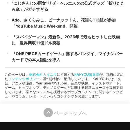
“にじさんじの雨女”リゼ・ヘルエスタの公式グッズ「折りたた
み傘」がガチすぎる
Ado、さくらみこ、ピーナッツくん、花譜ら113組が参加
「YouTube Music Weekend」開催
『スパイダーマン』最新作、2026年で最もヒットした映画
に 世界興収11億ドル突破
『ONE PIECEカードゲーム』擁するバンダイ、マイナンバー
カードでの本人認証を導入
このページは、
株式会社カイユウ
に所属する
KAI-YOU編集部
が、独自に定め
た
コンテンツポリシー
に基づき制作・配信しています。 KAI-YOUでは、文
芸、アニメや漫画、YouTuberやVTuber、音楽や映像、イラストやアート、
ゲーム、ヒップホップ、テクノロジーなどに関する最新ニュースを毎日更新
しています。様々なジャンルを横断するポップカルチャーに関するインタビ
ューやコラム、レポートといったコンテンツをお届けします。
ページトップへ