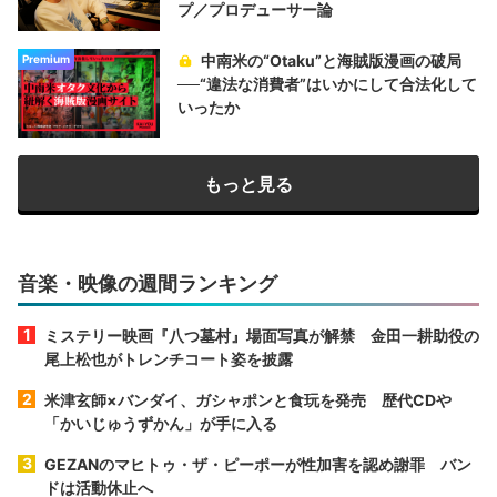
プ／プロデューサー論
中南米の“Otaku”と海賊版漫画の破局
Premium
──“違法な消費者”はいかにして合法化して
いったか
もっと見る
音楽・映像の週間ランキング
ミステリー映画『八つ墓村』場面写真が解禁 金田一耕助役の
尾上松也がトレンチコート姿を披露
米津玄師×バンダイ、ガシャポンと食玩を発売 歴代CDや
「かいじゅうずかん」が手に入る
GEZANのマヒトゥ・ザ・ピーポーが性加害を認め謝罪 バン
ドは活動休止へ