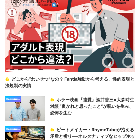
どこから“わいせつ”なの？ Fantia騒動から考える、性的表現と
法規制の実情
ホラー映画『遺愛』酒井善三×大森時生
Premium
対談 “良かれと思ったこと“が呪いを生み、
恐怖を生む
ビートメイカー・RhymeTubeが抱える
Premium
矛盾と祈り──オルタナティブなヒップホッ