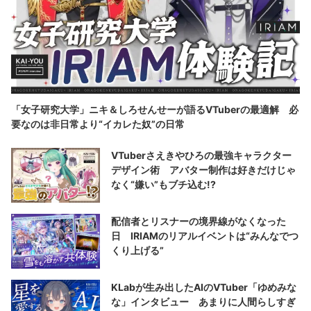
「女子研究大学」ニキ＆しろせんせーが語るVTuberの最適解 必
要なのは非日常より“イカレた奴”の日常
VTuberさえきやひろの最強キャラクター
デザイン術 アバター制作は好きだけじゃ
なく“嫌い”もブチ込む!?
配信者とリスナーの境界線がなくなった
日 IRIAMのリアルイベントは“みんなでつ
くり上げる”
KLabが生み出したAIのVTuber「ゆめみな
な」インタビュー あまりに人間らしすぎ