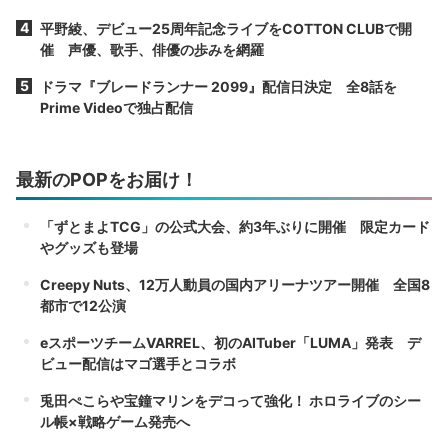
平野綾、デビュー25周年記念ライブをCOTTON CLUBで開
催 声優、歌手、俳優の歩みを網羅
ドラマ『ブレードランナー 2099』配信日決定 全8話を
Prime Videoで独占配信
最新のPOPをお届け！
「ずとまよTCG」の公式大会、約3年ぶりに開催 限定カード
やグッズも登場
Creepy Nuts、12万人動員の国内アリーナツアー開催 全国8
都市で12公演
eスポーツチームVARREL、初のAITuber「LUMA」発表 デ
ビュー配信はマゴ選手とコラボ
兎田ぺこらや宝鐘マリンをデコって強化！ ホロライブのシー
ル帳×戦略ゲーム発売へ