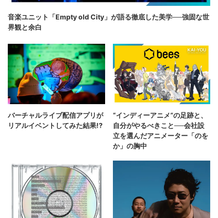
音楽ユニット「Empty old City」が語る徹底した美学──強固な世
界観と余白
バーチャルライブ配信アプリが
“インディーアニメ“の足跡と、
リアルイベントしてみた結果!?
自分がやるべきこと──会社設
立を選んだアニメーター「のを
か」の胸中