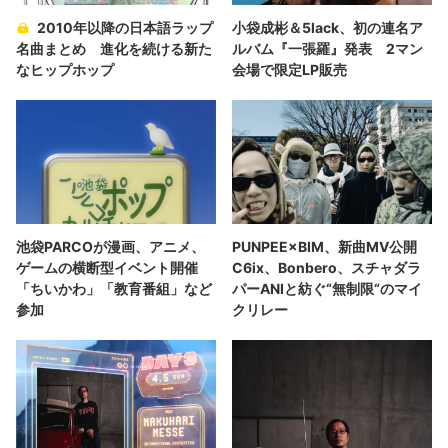
2010年以降の日本語ラップ
小袋成彬＆5lack、初の連名ア
名曲まとめ 進化を続ける新た
ルバム『一張羅』発表 2マン
なヒップホップ
会場で限定LP販売
池袋PARCOが漫画、アニメ、
PUNPEE×BIM、新曲MV公開
ゲームの横断型イベント開催
C6ix、Bonbero、スチャダラ
「ちいかわ」「教育番組」など
パーANIと紡ぐ“無制限“のマイ
参加
クリレー