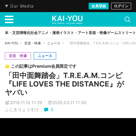
Our Media
会員登録
ログイン
本・文芸
情報化社会
アニメ・漫画
イラスト・アート
音楽・映像
ゲーム
ストリート
KAI-YOU
音楽・映像
ニュース
「田中面舞踏会」T.R.E.A.M.コンピ『LIFE LO
音楽・映像
ニュース
この記事はPremium会員限定です
「田中面舞踏会」T.R.E.A.M.コンピ
『LIFE LOVES THE DISTANCE』が
ヤバい
2016.11.16 11:29
2026.03.11 11:30
ふじきりょうすけ
0