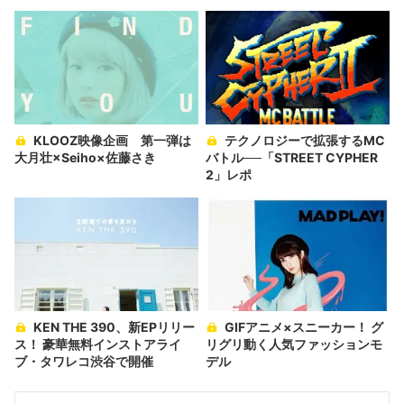
KLOOZ映像企画 第一弾は
テクノロジーで拡張するMC
大月壮×Seiho×佐藤さき
バトル──「STREET CYPHER
2」レポ
KEN THE 390、新EPリリー
GIFアニメ×スニーカー！ グ
ス！ 豪華無料インストアライ
リグリ動く人気ファッションモ
ブ・タワレコ渋谷で開催
デル