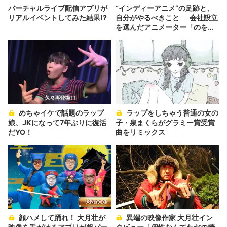
バーチャルライブ配信アプリが
“インディーアニメ“の足跡と、
リアルイベントしてみた結果!?
自分がやるべきこと──会社設立
を選んだアニメーター「のを
か」の胸中
めちゃイケで話題のラップ
ラップをしちゃう普通の女の
娘、JKになって7年ぶりに復活
子・泉まくらがグラミー賞受賞
だYO！
曲をリミックス
顔ハメして踊れ！ 大月壮が
異端の映像作家 大月壮イン