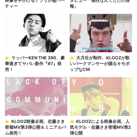
映像を手がけるアプリが超パー
タビュー「個性なんてただの情
ティー
報」
ラッパーKEN THE 390、豪
大月壮が制作、KLOOZが歌
華過ぎてヤバい新作『#7』発
いパークマンサーが踊るキモポ
売！
ップなCM
KLOOZ映像企画、佐藤さき
KLOOZによる映像企画、人
密着MV第3弾公開＆ミニアルバ
気モデル・佐藤さき密着MV第2
ム発売！
弾公開