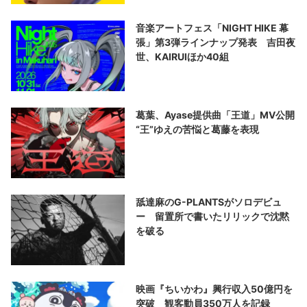
音楽アートフェス「NIGHT HIKE 幕
張」第3弾ラインナップ発表 吉田夜
世、KAIRUIほか40組
葛葉、Ayase提供曲「王道」MV公開
“王”ゆえの苦悩と葛藤を表現
舐達麻のG-PLANTSがソロデビュ
ー 留置所で書いたリリックで沈黙
を破る
映画『ちいかわ』興行収入50億円を
突破 観客動員350万人を記録