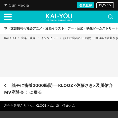
Our Media
会員登録
ログイン
本・文芸
情報化社会
アニメ・漫画
イラスト・アート
音楽・映像
ゲーム
ストリート
KAI-YOU
音楽・映像
インタビュー
読モに密着2000時間──KLOOZ×佐藤さ
読モに密着2000時間──KLOOZ×佐藤さき×及川佑介
MV座談会！ に戻る
左から佐藤さきさん、KLOOZさん、及川佑介さん