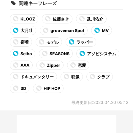
関連キーフレーズ
KLOOZ
佐藤さき
及川佑介
大月壮
grooveman Spot
MV
密着
モデル
ラッパー
Seiho
SEASONS
アソビシステム
AAA
Zipper
恋愛
ドキュメンタリー
映像
クラブ
3D
HIP HOP
最終更新日:2023.04.20 05:12