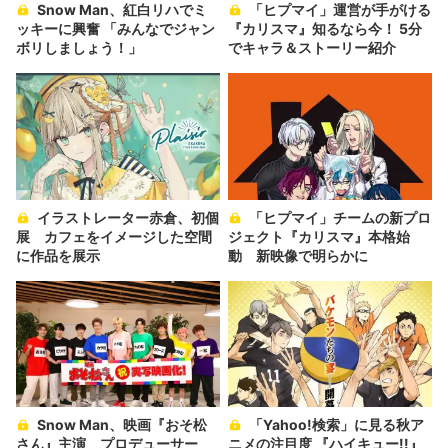
Snow Man、紅白リハでミ
「ヒプマイ」運営が手がける
ッキーに興奮 「みんなでジャン
『カリスマ』知るなら今！ 5分
ボリしましょう！」
でキャラ＆ストーリー紹介
イラストレーター赤倉、初個
「ヒプマイ」チームの新プロ
展 カフェをイメージした空間
ジェクト『カリスマ』本格始
に作品を展示
動 新映像で明らかに
Snow Man、映画『おそ松
「Yahoo!検索」に見る秋ア
さん』主演 プロデューサー
ニメの注目度 『ハイキュー!!』