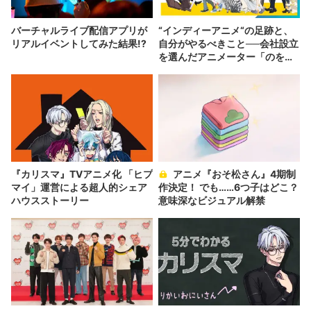
バーチャルライブ配信アプリが
“インディーアニメ“の足跡と、
リアルイベントしてみた結果!?
自分がやるべきこと──会社設立
を選んだアニメーター「のを
か」の胸中
『カリスマ』TVアニメ化 「ヒプ
アニメ『おそ松さん』4期制
マイ」運営による超人的シェア
作決定！ でも……6つ子はどこ？
ハウスストーリー
意味深なビジュアル解禁