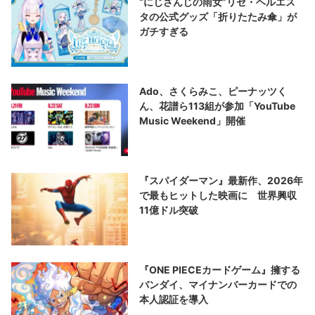
“にじさんじの雨女”リゼ・ヘルエス
タの公式グッズ「折りたたみ傘」が
ガチすぎる
Ado、さくらみこ、ピーナッツく
ん、花譜ら113組が参加「YouTube
Music Weekend」開催
『スパイダーマン』最新作、2026年
で最もヒットした映画に 世界興収
11億ドル突破
『ONE PIECEカードゲーム』擁する
バンダイ、マイナンバーカードでの
本人認証を導入