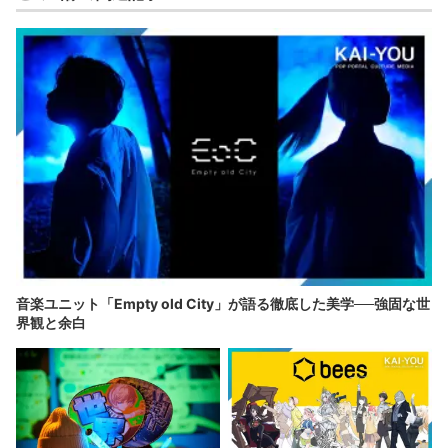
音楽ユニット「Empty old City」が語る徹底した美学──強固な世
界観と余白