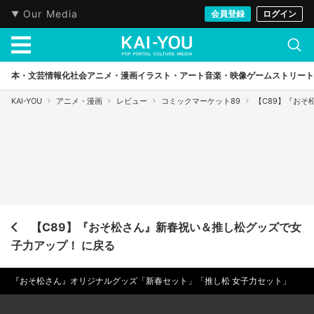
Our Media
会員登録
ログイン
本・文芸
情報化社会
アニメ・漫画
イラスト・アート
音楽・映像
ゲーム
ストリート
KAI-YOU
アニメ・漫画
レビュー
コミックマーケット89
【C89】『お
【C89】『おそ松さん』新春祝い＆推し松グッズで女
子力アップ！ に戻る
『おそ松さん』オリジナルグッズ「新春セット」「推し松 女子力セット」