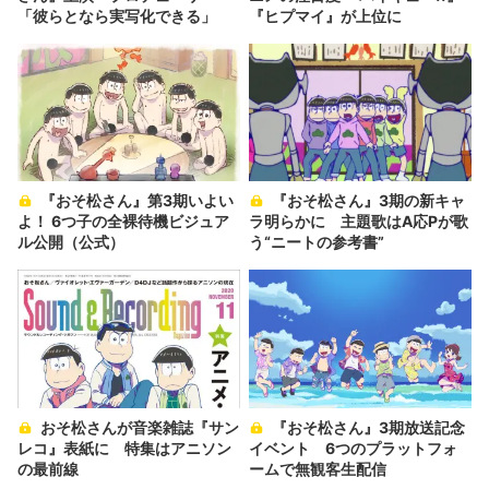
「彼らとなら実写化できる」
『ヒプマイ』が上位に
『おそ松さん』第3期いよい
『おそ松さん』3期の新キャ
よ！ 6つ子の全裸待機ビジュア
ラ明らかに 主題歌はA応Pが歌
ル公開（公式）
う“ニートの参考書”
おそ松さんが音楽雑誌『サン
『おそ松さん』3期放送記念
レコ』表紙に 特集はアニソン
イベント 6つのプラットフォ
の最前線
ームで無観客生配信