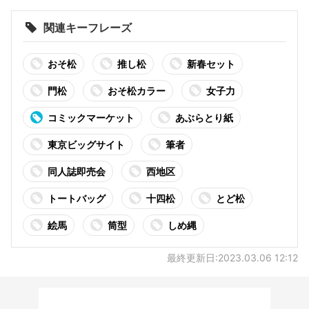
関連キーフレーズ
おそ松
推し松
新春セット
門松
おそ松カラー
女子力
コミックマーケット
あぶらとり紙
東京ビッグサイト
筆者
同人誌即売会
西地区
トートバッグ
十四松
とど松
絵馬
筒型
しめ縄
最終更新日:2023.03.06 12:12