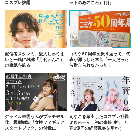
コスプレ披露
ットのあのころ』刊行
配信者スタンミ、愛犬しゅうま
コミケ50周年を振り返って、代
いと一緒に雑誌『月刊わんこ』
表が漏らした本音「一人だった
の表紙を飾る
ら耐えられなかった」
グラドル東雲うみがプラモデル
えなこを輩出したコスプレ社長
化 模型雑誌『女性フィギュア
よきゅーん、初の書籍刊行 年
スタートブック』の付録に
商6億円の経営戦略を明かす