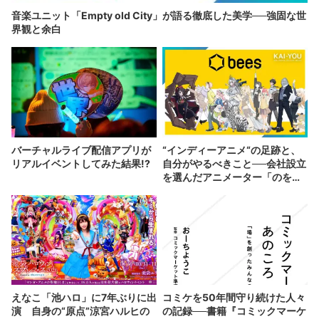
音楽ユニット「Empty old City」が語る徹底した美学──強固な世
界観と余白
バーチャルライブ配信アプリが
“インディーアニメ“の足跡と、
リアルイベントしてみた結果!?
自分がやるべきこと──会社設立
を選んだアニメーター「のを
か」の胸中
えなこ「池ハロ」に7年ぶりに出
コミケを50年間守り続けた人々
演 自身の“原点”涼宮ハルヒの
の記録──書籍『コミックマーケ