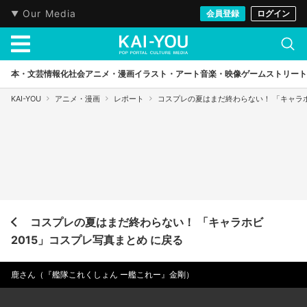
Our Media
会員登録
ログイン
本・文芸
情報化社会
アニメ・漫画
イラスト・アート
音楽・映像
ゲーム
ストリート
KAI-YOU
アニメ・漫画
レポート
コスプレの夏はまだ終わらない！ 「キャラホ
コスプレの夏はまだ終わらない！ 「キャラホビ
2015」コスプレ写真まとめ に戻る
鹿さん（『艦隊これくしょん ー艦これー』金剛）