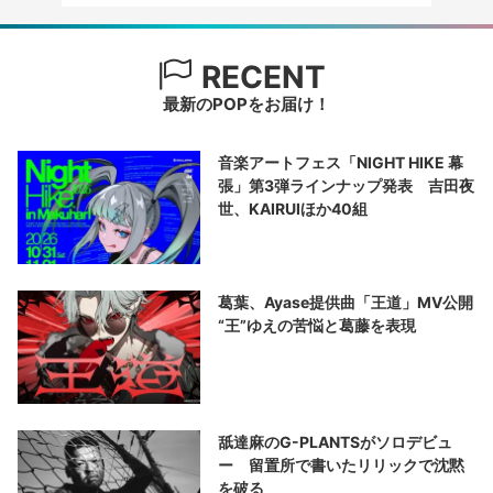
RECENT
最新のPOPをお届け！
音楽アートフェス「NIGHT HIKE 幕
張」第3弾ラインナップ発表 吉田夜
世、KAIRUIほか40組
葛葉、Ayase提供曲「王道」MV公開
“王”ゆえの苦悩と葛藤を表現
舐達麻のG-PLANTSがソロデビュ
ー 留置所で書いたリリックで沈黙
を破る