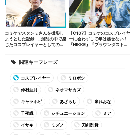
コミケでスタンミさんを撮影し
【C107】コミケのコスプレイヤ
ようとした記録……混乱の中で感
ーに会わずして年は越せない！
じたコスプレイヤーとしての躍
『NIKKE』『ブラウンダスト
進
2』など集結
関連キーフレーズ
コスプレイヤー
ミロボシ
仲村亜月
ネオマサカズ
キャラホビ
あざらし
泉れおな
千夜織
シチュエーション
ミア
イサキ
ミズノ
刀剣乱舞