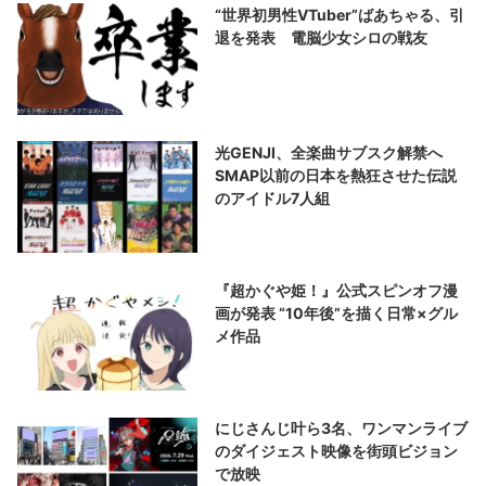
“世界初男性VTuber”ばあちゃる、引
退を発表 電脳少女シロの戦友
光GENJI、全楽曲サブスク解禁へ
SMAP以前の日本を熱狂させた伝説
のアイドル7人組
『超かぐや姫！』公式スピンオフ漫
画が発表 “10年後”を描く日常×グル
メ作品
にじさんじ叶ら3名、ワンマンライブ
のダイジェスト映像を街頭ビジョン
で放映