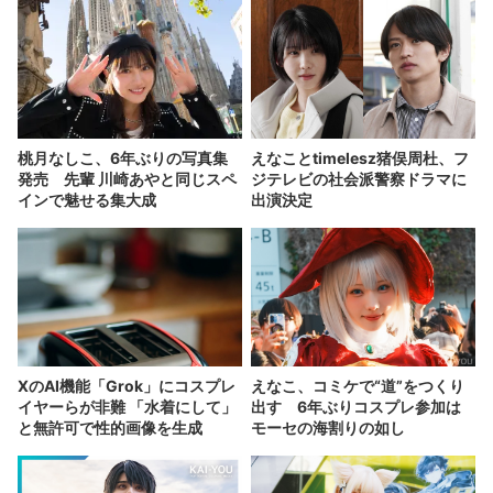
桃月なしこ、6年ぶりの写真集
えなことtimelesz猪俣周杜、フ
発売 先輩 川崎あやと同じスペ
ジテレビの社会派警察ドラマに
インで魅せる集大成
出演決定
XのAI機能「Grok」にコスプレ
えなこ、コミケで“道”をつくり
イヤーらが非難 「水着にして」
出す 6年ぶりコスプレ参加は
と無許可で性的画像を生成
モーセの海割りの如し