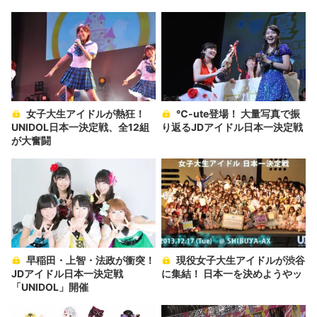
女子大生アイドルが熱狂！
℃-ute登場！ 大量写真で振
UNIDOL日本一決定戦、全12組
り返るJDアイドル日本一決定戦
が大奮闘
早稲田・上智・法政が衝突！
現役女子大生アイドルが渋谷
JDアイドル日本一決定戦
に集結！ 日本一を決めようやッ
「UNIDOL」開催