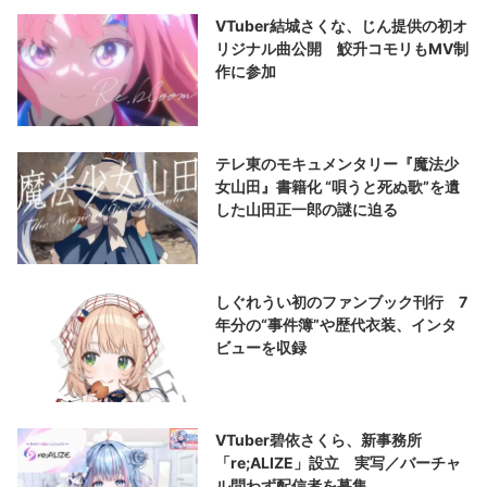
VTuber結城さくな、じん提供の初オ
リジナル曲公開 鮫升コモリもMV制
作に参加
テレ東のモキュメンタリー『魔法少
女山田』書籍化 “唄うと死ぬ歌”を遺
した山田正一郎の謎に迫る
しぐれうい初のファンブック刊行 7
年分の“事件簿”や歴代衣装、インタ
ビューを収録
VTuber碧依さくら、新事務所
「re;ALIZE」設立 実写／バーチャ
ル問わず配信者を募集