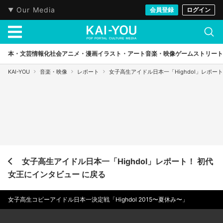
Our Media
会員登録
ログイン
本・文芸
情報化社会
アニメ・漫画
イラスト・アート
音楽・映像
ゲーム
ストリート
KAI-YOU
音楽・映像
レポート
女子高生アイドル日本一「Highdol」レポー
女子高生アイドル日本一「Highdol」レポート！ 初代
女王にインタビュー に戻る
女子高生コピーアイドル日本一決定戦「Highdol 2015〜夏休み〜」