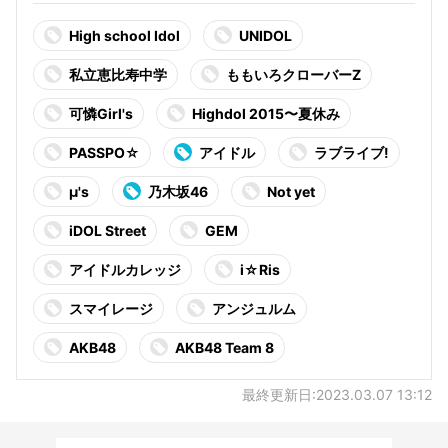
High school Idol
UNIDOL
私立恵比寿中学
ももいろクローバーZ
可憐Girl's
Highdol 2015〜夏休み
PASSPO☆
アイドル
ラブライブ!
μ's
乃木坂46
Not yet
iDOL Street
GEM
アイドルカレッジ
i☆Ris
スマイレージ
アンジュルム
AKB48
AKB48 Team 8
最終更新日:2023.03.07 13:12