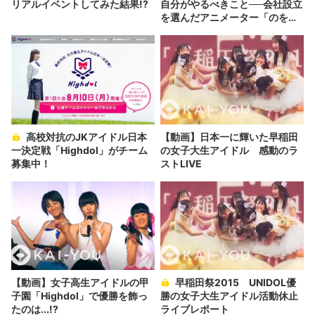
リアルイベントしてみた結果!?
自分がやるべきこと──会社設立
を選んだアニメーター「のを
か」の胸中
高校対抗のJKアイドル日本
【動画】日本一に輝いた早稲田
一決定戦「Highdol」がチーム
の女子大生アイドル 感動のラ
募集中！
ストLIVE
【動画】女子高生アイドルの甲
早稲田祭2015 UNIDOL優
子園「Highdol」で優勝を飾っ
勝の女子大生アイドル活動休止
たのは...!?
ライブレポート