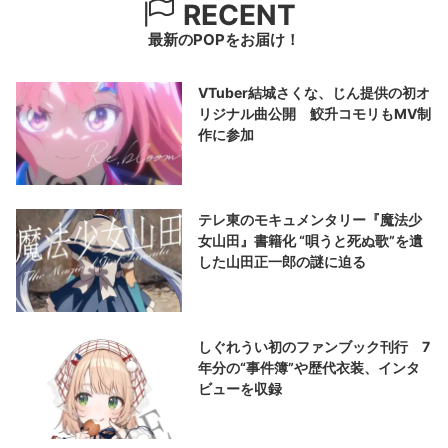
RECENT
最新のPOPをお届け！
VTuber結城さくな、じん提供の初オ
リジナル曲公開 鮫升コモリもMV制
作に参加
テレ東のモキュメンタリー『魔法少
女山田』書籍化 “唄うと死ぬ歌”を遺
した山田正一郎の謎に迫る
しぐれうい初のファンブック刊行 7
年分の“事件簿”や歴代衣装、インタ
ビューを収録