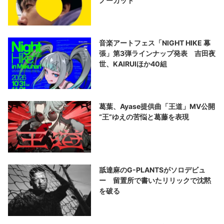
ノーカット
音楽アートフェス「NIGHT HIKE 幕
張」第3弾ラインナップ発表 吉田夜
世、KAIRUIほか40組
葛葉、Ayase提供曲「王道」MV公開
“王”ゆえの苦悩と葛藤を表現
舐達麻のG-PLANTSがソロデビュ
ー 留置所で書いたリリックで沈黙
を破る