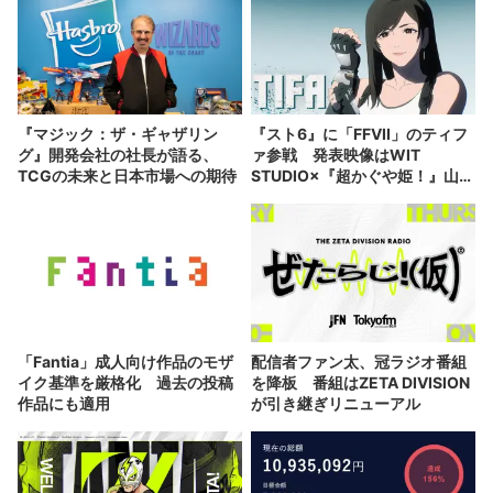
『マジック：ザ・ギャザリン
『スト6』に「FFVII」のティフ
グ』開発会社の社長が語る、
ァ参戦 発表映像はWIT
TCGの未来と日本市場への期待
STUDIO×『超かぐや姫！』山下
清悟が制作
「Fantia」成人向け作品のモザ
配信者ファン太、冠ラジオ番組
イク基準を厳格化 過去の投稿
を降板 番組はZETA DIVISION
作品にも適用
が引き継ぎリニューアル