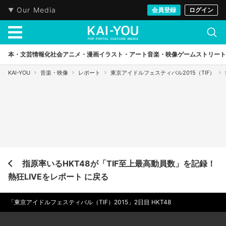
Our Media
会員登録
ログイン
本・文芸
情報化社会
アニメ・漫画
イラスト・アート
音楽・映像
ゲーム
ストリート
KAI-YOU
音楽・映像
レポート
東京アイドルフェスティバル2015（TIF）
指原率いるHKT48が「TIF至上最高動員数」を記録！
熱狂LIVEをレポート に戻る
「東京アイドルフェスティバル（TIF）2015」2日目 HKT48