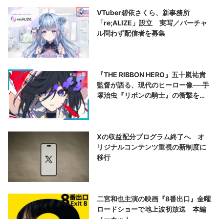
VTuber碧依さくら、新事務所
「re;ALIZE」設立 実写／バーチャ
ル問わず配信者を募集
『THE RIBBON HERO』五十嵐祐貴
監督が語る、現代のヒーロー像──手
塚治虫『リボンの騎士』の衝撃を再
演する
Xの収益配分プログラム終了へ オ
リジナルコンテンツ重視の新制度に
移行
二宮和也主演の映画『8番出口』金曜
ロードショーで地上波初放送 本編