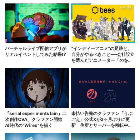
バーチャルライブ配信アプリが
“インディーアニメ“の足跡と、
リアルイベントしてみた結果!?
自分がやるべきこと──会社設立
を選んだアニメーター「のを
か」の胸中
『serial experiments lain』二
未払い告発のクラファン「うぶ
次創作OVA、クラファン開始
ごえ」公式Xが2ヶ月ぶりに更
AI時代の“Wired”を描く
新 住所とサーバーを移転中と
説明