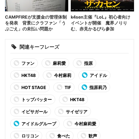
CAMPFIREが支援金の管理体制
k4sen主催『LoL』初心者向け
を発表 背景にクラファン「う
イベントが開催 魔界ノりり
ぶごえ」の未払い問題か
む、赤見かるびら参加
関連キーフレーズ
ファン
麻莉愛
指原
HKT48
今村麻莉
アイドル
HOT STAGE
TIF
指原莉乃
トップバッター
HKT48
イビサガール
サイゼリア
アイドルグループ
今村麻莉愛
ロリコン
食べた
歓声